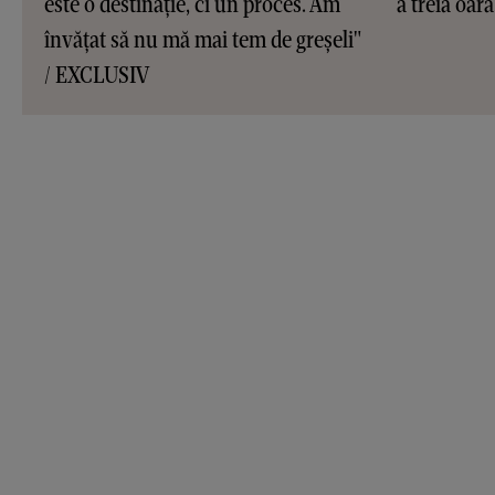
este o destinație, ci un proces. Am
a treia oar
învățat să nu mă mai tem de greșeli"
/ EXCLUSIV