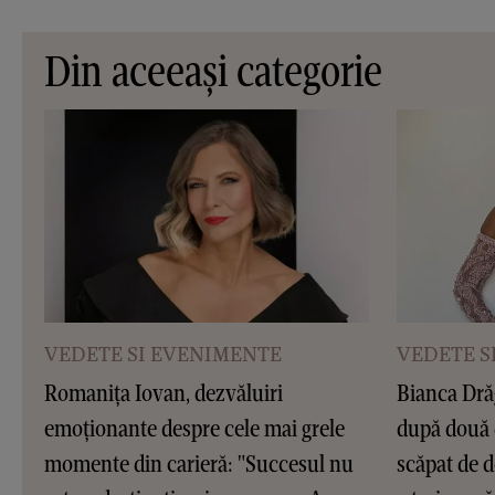
Din aceeași categorie
VEDETE SI EVENIMENTE
VEDETE S
Romanița Iovan, dezvăluiri
Bianca Dră
emoționante despre cele mai grele
după două 
momente din carieră: "Succesul nu
scăpat de d