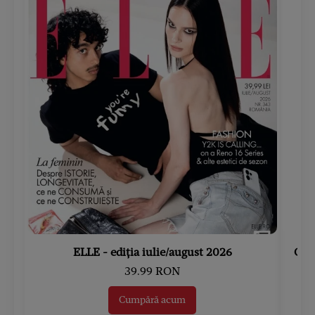
ELLE - ediția iulie/august 2026
Gard
39.99 RON
Cumpără acum