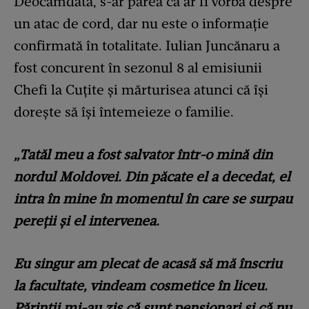
Deocamdată, s-ar părea că ar fi vorba despre
un atac de cord, dar nu este o informație
confirmată în totalitate. Iulian Juncănaru a
fost concurent în sezonul 8 al emisiunii
Chefi la Cuțite și mărturisea atunci că își
dorește să își întemeieze o familie.
„Tatăl meu a fost salvator într-o mină din
nordul Moldovei. Din păcate el a decedat, el
intra în mine în momentul în care se surpau
pereții și el intervenea.
Eu singur am plecat de acasă să mă înscriu
la facultate, vindeam cosmetice în liceu.
Părinții mi-au zis că sunt pensionari și că nu