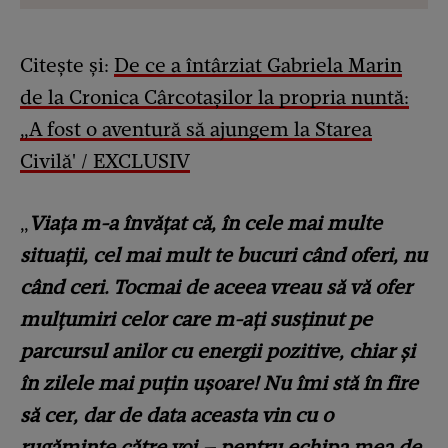
Citește și:
De ce a întârziat Gabriela Marin
de la Cronica Cârcotașilor la propria nuntă:
„A fost o aventură să ajungem la Starea
Civilă' / EXCLUSIV
„
Viața m-a învățat că, în cele mai multe
situații, cel mai mult te bucuri când oferi, nu
când ceri. Tocmai de aceea vreau să vă ofer
mulțumiri celor care m-ați susținut pe
parcursul anilor cu energii pozitive, chiar și
în zilele mai puțin ușoare! Nu îmi stă în fire
să cer, dar de data aceasta vin cu o
rugăminte către voi – pentru echipa mea de