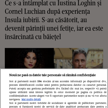
Ce s-a întâmplat cu Iustina Loghin și
Cornel Luchian după experiența
Insula iubirii. S-au căsătorit, au
devenit părinții unei fetițe, iar ea este
însărcinată cu băiețel
Nouă ne pasă ca datele tale personale să rămână confidențiale
Noi și partenerii noștri
596
stocăm și/sau accesăm informații pe dispozitivul dvs.,
precum identificatorii cookie unici pentru prelucrarea datelor cu caracter personal.
Puteți accepta sau gestiona preferințele dvs. făcând clic mai jos, respectiv vă puteți
opune utilizării unui interes legitim în orice moment pe pagina cu politica de
confidențialitate. Aceste alegeri vor fi raportate partenerilor noștri și nu vă vor afecta
navigarea.
Mai multe detalii
Noi si partenerii nostri (retelele de socializare si agentiile de publicitate partenere,
precum si furnizorii nostri de servicii de date analitice) prelucram date pentru a