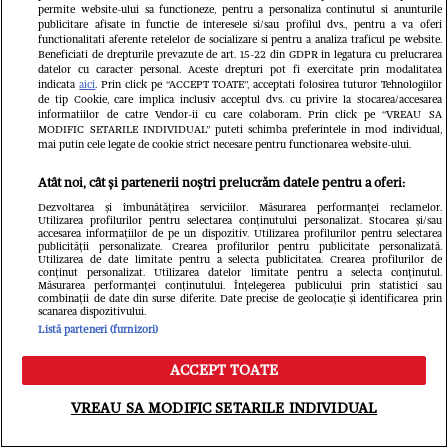
permite website-ului sa functioneze, pentru a personaliza continutul si anunturile
publicitare afisate in functie de interesele si/sau profilul dvs., pentru a va oferi
functionalitati aferente retelelor de socializare si pentru a analiza traficul pe website.
Ioana Ginghină, adevărul despre
Beneficiati de drepturile prevazute de art. 15-22 din GDPR in legatura cu prelucrarea
datelor cu caracter personal. Aceste drepturi pot fi exercitate prin modalitatea
relația cu Alexandru Ciucu, care a
indicata
aici
. Prin click pe “ACCEPT TOATE”, acceptati folosirea tuturor Tehnologiilor
de tip Cookie, care implica inclusiv acceptul dvs. cu privire la stocarea/accesarea
informatiilor de catre Vendor-ii cu care colaboram. Prin click pe “VREAU SA
negat că i-a făcut avansuri. Ce spune
MODIFIC SETARILE INDIVIDUAL” puteti schimba preferintele in mod individual,
mai putin cele legate de cookie strict necesare pentru functionarea website-ului.
soțul ei despre controversele
Atât noi, cât și partenerii noștri prelucrăm datele pentru a oferi:
recente: „Nici nu a văzut!”
Dezvoltarea și îmbunătățirea serviciilor. Măsurarea performanței reclamelor.
Utilizarea profilurilor pentru selectarea conținutului personalizat. Stocarea și/sau
accesarea informațiilor de pe un dispozitiv. Utilizarea profilurilor pentru selectarea
publicității personalizate. Crearea profilurilor pentru publicitate personalizată.
Utilizarea de date limitate pentru a selecta publicitatea. Crearea profilurilor de
conținut personalizat. Utilizarea datelor limitate pentru a selecta conținutul.
Măsurarea performanței conținutului. Înțelegerea publicului prin statistici sau
combinații de date din surse diferite. Date precise de geolocație și identificarea prin
scanarea dispozitivului.
Listă parteneri (furnizori)
ACCEPT TOATE
Meniu
Caută
VREAU SA MODIFIC SETARILE INDIVIDUAL