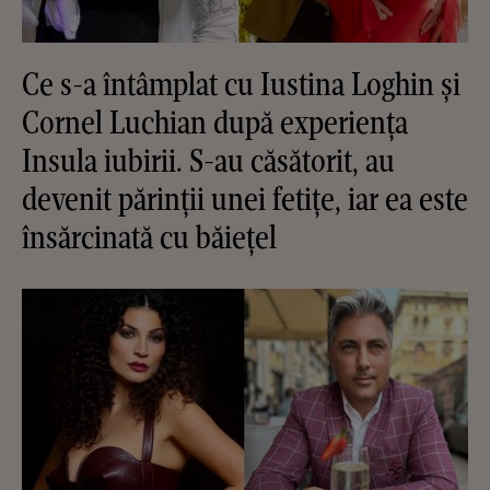
Ce s-a întâmplat cu Iustina Loghin și
Cornel Luchian după experiența
Insula iubirii. S-au căsătorit, au
devenit părinții unei fetițe, iar ea este
însărcinată cu băiețel