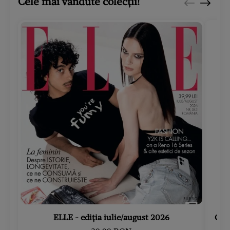
Cele mai vândute colecții!
ELLE - ediția iulie/august 2026
Gard