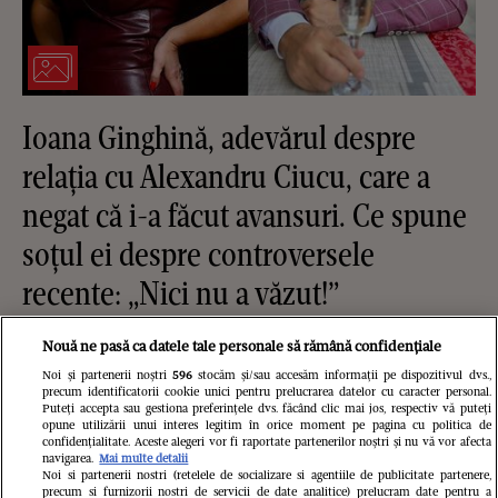
Ioana Ginghină, adevărul despre
relația cu Alexandru Ciucu, care a
negat că i-a făcut avansuri. Ce spune
soțul ei despre controversele
recente: „Nici nu a văzut!”
Nouă ne pasă ca datele tale personale să rămână confidențiale
Noi și partenerii noștri
596
stocăm și/sau accesăm informații pe dispozitivul dvs.,
precum identificatorii cookie unici pentru prelucrarea datelor cu caracter personal.
Puteți accepta sau gestiona preferințele dvs. făcând clic mai jos, respectiv vă puteți
opune utilizării unui interes legitim în orice moment pe pagina cu politica de
confidențialitate. Aceste alegeri vor fi raportate partenerilor noștri și nu vă vor afecta
navigarea.
Mai multe detalii
Noi si partenerii nostri (retelele de socializare si agentiile de publicitate partenere,
precum si furnizorii nostri de servicii de date analitice) prelucram date pentru a