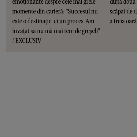
emoționante despre cele mai grele
după două 
momente din carieră: "Succesul nu
scăpat de d
este o destinație, ci un proces. Am
a treia oar
învățat să nu mă mai tem de greșeli"
/ EXCLUSIV