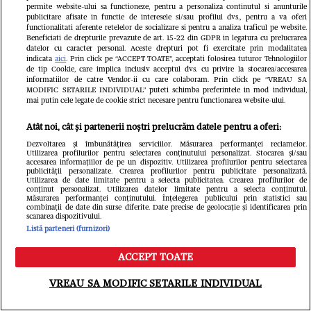
permite website-ului sa functioneze, pentru a personaliza continutul si anunturile
publicitare afisate in functie de interesele si/sau profilul dvs., pentru a va oferi
functionalitati aferente retelelor de socializare si pentru a analiza traficul pe website.
Beneficiati de drepturile prevazute de art. 15-22 din GDPR in legatura cu prelucrarea
datelor cu caracter personal. Aceste drepturi pot fi exercitate prin modalitatea
FANATIK.RO
indicata
aici
. Prin click pe “ACCEPT TOATE”, acceptati folosirea tuturor Tehnologiilor
de tip Cookie, care implica inclusiv acceptul dvs. cu privire la stocarea/accesarea
Cine este Aymen Boutoutaou, cel
informatiilor de catre Vendor-ii cu care colaboram. Prin click pe “VREAU SA
MODIFIC SETARILE INDIVIDUAL” puteti schimba preferintele in mod individual,
mai putin cele legate de cookie strict necesare pentru functionarea website-ului.
mai scump transfer al verii la FCSB!
Atât noi, cât și partenerii noștri prelucrăm datele pentru a oferi:
Unde excelează și ce puncte slabe
Dezvoltarea și îmbunătățirea serviciilor. Măsurarea performanței reclamelor.
are: „Îmi place să provoc”
Utilizarea profilurilor pentru selectarea conținutului personalizat. Stocarea și/sau
accesarea informațiilor de pe un dispozitiv. Utilizarea profilurilor pentru selectarea
publicității personalizate. Crearea profilurilor pentru publicitate personalizată.
Utilizarea de date limitate pentru a selecta publicitatea. Crearea profilurilor de
conținut personalizat. Utilizarea datelor limitate pentru a selecta conținutul.
Măsurarea performanței conținutului. Înțelegerea publicului prin statistici sau
combinații de date din surse diferite. Date precise de geolocație și identificarea prin
scanarea dispozitivului.
Listă parteneri (furnizori)
ACCEPT TOATE
Meniu
Caută
VREAU SA MODIFIC SETARILE INDIVIDUAL
GSP.RO