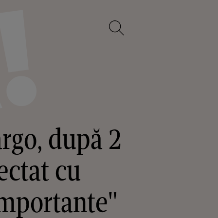
argo, după 2
fectat cu
importante"