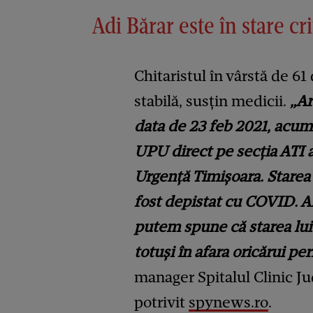
Adi Bărar este în stare cri
Chitaristul în vârstă de 61 
stabilă, susțin medicii.
„Ar
data de 23 feb 2021, acum 
UPU direct pe secția ATI a
Urgență Timișoara. Starea lu
fost depistat cu COVID. A
putem spune că starea lui 
totuși în afara oricărui per
manager Spitalul Clinic J
potrivit
spynews.ro
.