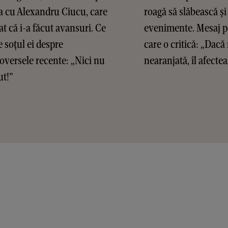
ia cu Alexandru Ciucu, care
roagă să slăbească și 
at că i-a făcut avansuri. Ce
evenimente. Mesaj p
 soțul ei despre
care o critică: „Dac
oversele recente: „Nici nu
nearanjată, îl afectea
ut!”