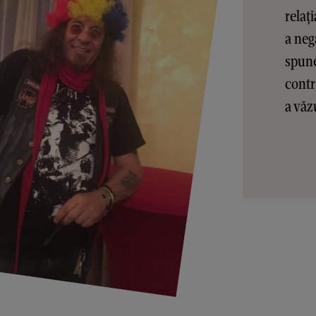
relaț
a neg
spune
contr
a văz