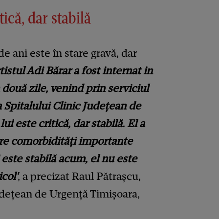
tică, dar stabilă
de ani este în stare gravă, dar
tistul Adi Bărar a fost internat in
două zile, venind prin serviciul
 Spitalului Clinic Județean de
i este critică, dar stabilă. El a
re comorbidități importante
este stabilă acum, el nu este
icol'
, a precizat Raul Pătrașcu,
udețean de Urgență Timișoara,