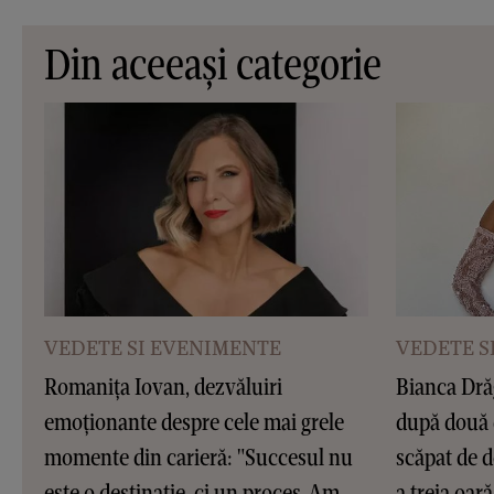
Din aceeași categorie
VEDETE SI EVENIMENTE
VEDETE S
Romanița Iovan, dezvăluiri
Bianca Dră
emoționante despre cele mai grele
după două 
momente din carieră: "Succesul nu
scăpat de d
este o destinație, ci un proces. Am
a treia oar