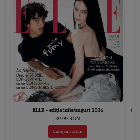
ELLE - ediția iulie/august 2026
Gard
39.99 RON
Cumpără acum