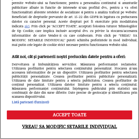
Cum ara
făcut apariția în Ghencea!
permite website-ului sa functioneze, pentru a personaliza continutul si anunturile
publicitare afisate in functie de interesele si/sau profilul dvs., pentru a va oferi
lui FCS
functionalitati aferente retelelor de socializare si pentru a analiza traficul pe website.
Beneficiati de drepturile prevazute de art. 15-22 din GDPR in legatura cu prelucrarea
datelor cu caracter personal. Aceste drepturi pot fi exercitate prin modalitatea
imagini
indicata
aici
. Prin click pe “ACCEPT TOATE”, acceptati folosirea tuturor Tehnologiilor
de tip Cookie, care implica inclusiv acceptul dvs. cu privire la stocarea/accesarea
informatiilor de catre Vendor-ii cu care colaboram. Prin click pe “VREAU SA
MODIFIC SETARILE INDIVIDUAL” puteti schimba preferintele in mod individual,
mai putin cele legate de cookie strict necesare pentru functionarea website-ului.
Atât noi, cât și partenerii noștri prelucrăm datele pentru a oferi:
Dezvoltarea și îmbunătățirea serviciilor. Măsurarea performanței reclamelor.
Utilizarea profilurilor pentru selectarea conținutului personalizat. Stocarea și/sau
accesarea informațiilor de pe un dispozitiv. Utilizarea profilurilor pentru selectarea
publicității personalizate. Crearea profilurilor pentru publicitate personalizată.
Utilizarea de date limitate pentru a selecta publicitatea. Crearea profilurilor de
conținut personalizat. Utilizarea datelor limitate pentru a selecta conținutul.
Măsurarea performanței conținutului. Înțelegerea publicului prin statistici sau
combinații de date din surse diferite. Date precise de geolocație și identificarea prin
scanarea dispozitivului.
Listă parteneri (furnizori)
ACCEPT TOATE
Meniu
Caută
VREAU SA MODIFIC SETARILE INDIVIDUAL