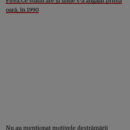
Firea.Ce studii are și unde s-a angajat prima
oară, în 1990
Nu au menționat motivele destrămării