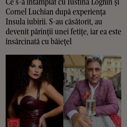
Ce s-a întâmplat cu Iustina Loghin și
Cornel Luchian după experiența
Insula iubirii. S-au căsătorit, au
devenit părinții unei fetițe, iar ea este
însărcinată cu băiețel