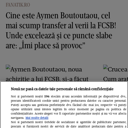
FANATIK.RO
Cine este Aymen Boutoutaou, cel
mai scump transfer al verii la FCSB!
Unde excelează și ce puncte slabe
are: „Îmi place să provoc”
Nouă ne pasă ca datele tale personale să rămână confidențiale
Noi și partenerii noștri
596
stocăm și/sau accesăm informații pe dispozitivul dvs.,
precum identificatorii cookie unici pentru prelucrarea datelor cu caracter personal.
GSP.RO
Puteți accepta sau gestiona preferințele dvs. făcând clic mai jos, respectiv vă puteți
Aymen Boutoutaou, noua
opune utilizării unui interes legitim în orice moment pe pagina cu politica de
GSP.RO
confidențialitate. Aceste alegeri vor fi raportate partenerilor noștri și nu vă vor afecta
navigarea.
Mai multe detalii
Crucea 
achiziție a lui FCSB, și-a
Noi si partenerii nostri (retelele de socializare si agentiile de publicitate partenere,
precum si furnizorii nostri de servicii de date analitice) prelucram date pentru a