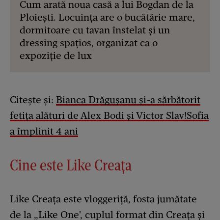
Cum arată noua casă a lui Bogdan de la
Ploiești. Locuința are o bucătărie mare,
dormitoare cu tavan înstelat și un
dressing spațios, organizat ca o
expoziție de lux
Citește și:
Bianca Drăgușanu și-a sărbătorit
fetița alături de Alex Bodi și Victor Slav!Sofia
a împlinit 4 ani
Cine este Like Creața
Like Creața este vloggeriță, fosta jumătate
de la „Like One', cuplul format din Creața și