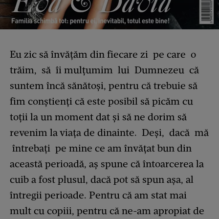
Eu zic să învățăm din fiecare zi pe care o
trăim, să îi mulțumim lui Dumnezeu că
suntem încă sănătoşi, pentru că trebuie să
fim conştienți că este posibil să picăm cu
toții la un moment dat şi să ne dorim să
revenim la viața de dinainte. Deși, dacă mă
întrebați pe mine ce am învățat bun din
această perioadă, aş spune că întoarcerea la
cuib a fost plusul, dacă pot să spun aşa, al
întregii perioade. Pentru că am stat mai
mult cu copiii, pentru că ne-am apropiat de