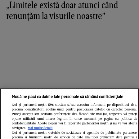
„Limitele există doar atunci când
renunțăm la visurile noastre”
Nouă ne pasă ca datele tale personale să rămână confidențiale
Noi și partenerii noștri
596
stocăm și/sau accesăm informații pe dispozitivul dvs.,
precum identificatorii cookie unici pentru prelucrarea datelor cu caracter personal.
Puteți accepta sau gestiona preferințele dvs. făcând clic mai jos, respectiv vă puteți
opune utilizării unui interes legitim în orice moment pe pagina cu politica de
confidențialitate. Aceste alegeri vor fi raportate partenerilor noștri și nu vă vor afecta
navigarea.
Mai multe detalii
Noi si partenerii nostri (retelele de socializare si agentiile de publicitate partenere,
precum si furnizorii nostri de servicii de date analitice) prelucram date pentru a