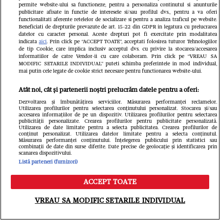
Din aceeași categorie
permite website-ului sa functioneze, pentru a personaliza continutul si anunturile
publicitare afisate in functie de interesele si/sau profilul dvs., pentru a va oferi
functionalitati aferente retelelor de socializare si pentru a analiza traficul pe website.
Beneficiati de drepturile prevazute de art. 15-22 din GDPR in legatura cu prelucrarea
datelor cu caracter personal. Aceste drepturi pot fi exercitate prin modalitatea
indicata
aici
. Prin click pe “ACCEPT TOATE”, acceptati folosirea tuturor Tehnologiilor
de tip Cookie, care implica inclusiv acceptul dvs. cu privire la stocarea/accesarea
informatiilor de catre Vendor-ii cu care colaboram. Prin click pe “VREAU SA
MODIFIC SETARILE INDIVIDUAL” puteti schimba preferintele in mod individual,
mai putin cele legate de cookie strict necesare pentru functionarea website-ului.
Atât noi, cât și partenerii noștri prelucrăm datele pentru a oferi:
Dezvoltarea și îmbunătățirea serviciilor. Măsurarea performanței reclamelor.
Utilizarea profilurilor pentru selectarea conținutului personalizat. Stocarea și/sau
accesarea informațiilor de pe un dispozitiv. Utilizarea profilurilor pentru selectarea
publicității personalizate. Crearea profilurilor pentru publicitate personalizată.
Utilizarea de date limitate pentru a selecta publicitatea. Crearea profilurilor de
VEDETE SI EVENIMENTE
VEDETE S
conținut personalizat. Utilizarea datelor limitate pentru a selecta conținutul.
Măsurarea performanței conținutului. Înțelegerea publicului prin statistici sau
combinații de date din surse diferite. Date precise de geolocație și identificarea prin
Romanița Iovan, dezvăluiri
Bianca Dră
scanarea dispozitivului.
Listă parteneri (furnizori)
emoționante despre cele mai grele
după două 
momente din carieră: "Succesul nu
scăpat de d
ACCEPT TOATE
Meniu
Caută
este o destinație, ci un proces. Am
a treia oar
VREAU SA MODIFIC SETARILE INDIVIDUAL
învățat să nu mă mai tem de greșeli"