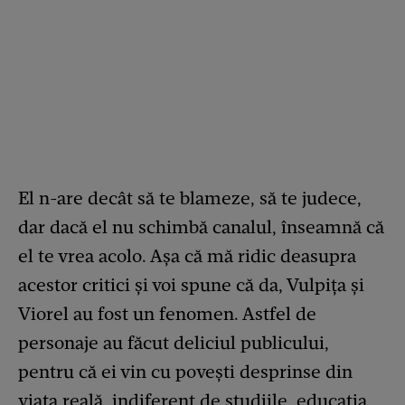
El n-are decât să te blameze, să te judece,
dar dacă el nu schimbă canalul, înseamnă că
el te vrea acolo. Aşa că mă ridic deasupra
acestor critici şi voi spune că da, Vulpița şi
Viorel au fost un fenomen. Astfel de
personaje au făcut deliciul publicului,
pentru că ei vin cu poveşti desprinse din
viața reală, indiferent de studiile, educația,