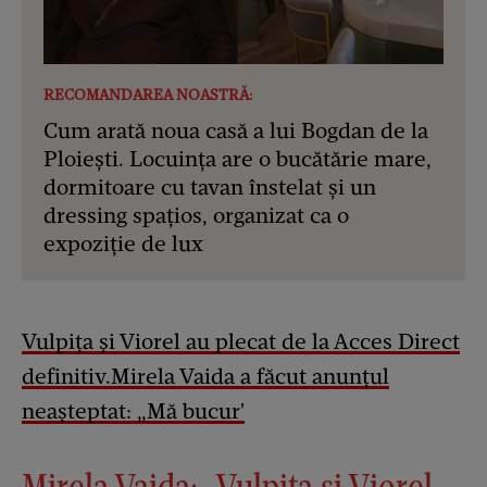
RECOMANDAREA NOASTRĂ:
Cum arată noua casă a lui Bogdan de la
Ploiești. Locuința are o bucătărie mare,
dormitoare cu tavan înstelat și un
dressing spațios, organizat ca o
expoziție de lux
Vulpița și Viorel au plecat de la Acces Direct
definitiv.Mirela Vaida a făcut anunțul
neașteptat: „Mă bucur'
Mirela Vaida: „Vulpița și Viorel