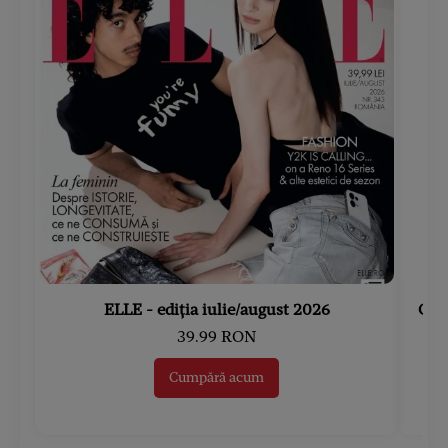
ELLE - ediția iulie/august 2026
Gard
39.99 RON
Cumpără acum