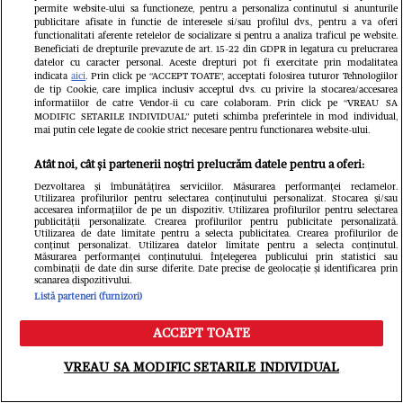
permite website-ului sa functioneze, pentru a personaliza continutul si anunturile
publicitare afisate in functie de interesele si/sau profilul dvs., pentru a va oferi
functionalitati aferente retelelor de socializare si pentru a analiza traficul pe website.
Beneficiati de drepturile prevazute de art. 15-22 din GDPR in legatura cu prelucrarea
Ce s-a întâmplat cu Iustina Loghin și
datelor cu caracter personal. Aceste drepturi pot fi exercitate prin modalitatea
indicata
aici
. Prin click pe “ACCEPT TOATE”, acceptati folosirea tuturor Tehnologiilor
de tip Cookie, care implica inclusiv acceptul dvs. cu privire la stocarea/accesarea
Cornel Luchian după experiența
informatiilor de catre Vendor-ii cu care colaboram. Prin click pe “VREAU SA
MODIFIC SETARILE INDIVIDUAL” puteti schimba preferintele in mod individual,
Insula iubirii. S-au căsătorit, au
mai putin cele legate de cookie strict necesare pentru functionarea website-ului.
devenit părinții unei fetițe, iar ea este
Atât noi, cât și partenerii noștri prelucrăm datele pentru a oferi:
însărcinată cu băiețel
Dezvoltarea și îmbunătățirea serviciilor. Măsurarea performanței reclamelor.
Utilizarea profilurilor pentru selectarea conținutului personalizat. Stocarea și/sau
accesarea informațiilor de pe un dispozitiv. Utilizarea profilurilor pentru selectarea
publicității personalizate. Crearea profilurilor pentru publicitate personalizată.
Utilizarea de date limitate pentru a selecta publicitatea. Crearea profilurilor de
conținut personalizat. Utilizarea datelor limitate pentru a selecta conținutul.
Măsurarea performanței conținutului. Înțelegerea publicului prin statistici sau
combinații de date din surse diferite. Date precise de geolocație și identificarea prin
scanarea dispozitivului.
Listă parteneri (furnizori)
ACCEPT TOATE
Meniu
Caută
VREAU SA MODIFIC SETARILE INDIVIDUAL