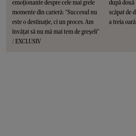
emoționante despre cele mai grele
după două 
momente din carieră: "Succesul nu
scăpat de d
este o destinație, ci un proces. Am
a treia oar
învățat să nu mă mai tem de greșeli"
/ EXCLUSIV