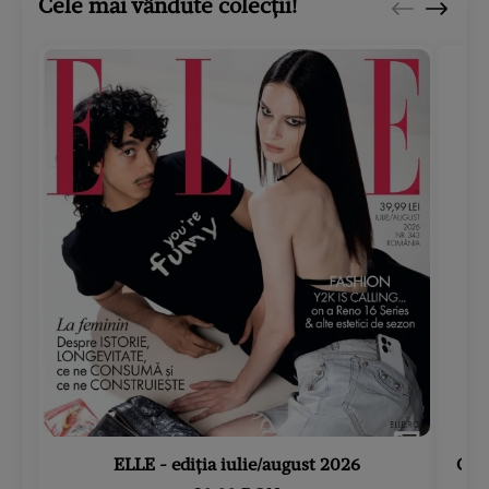
Cele mai vândute colecții!
ELLE - ediția iulie/august 2026
Gard