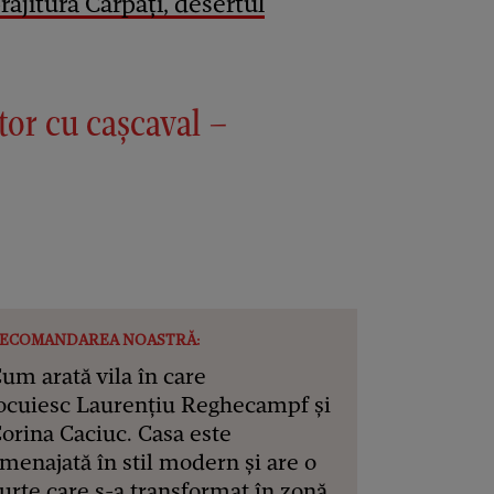
ăjitura Carpați, desertul
tor cu cașcaval –
ECOMANDAREA NOASTRĂ:
um arată vila în care
ocuiesc Laurențiu Reghecampf și
orina Caciuc. Casa este
menajată în stil modern și are o
urte care s-a transformat în zonă