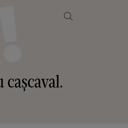
u cașcaval.