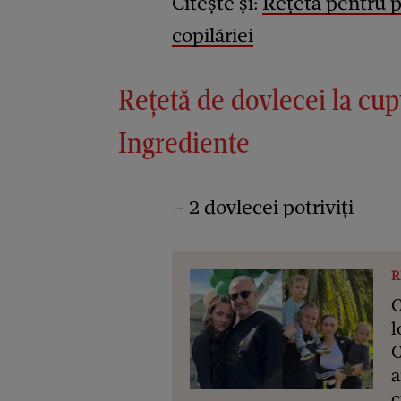
Citește și:
Rețeta pentru pr
copilăriei
Rețetă de dovlecei la cup
Ingrediente
– 2 dovlecei potriviţi
R
C
l
C
a
c