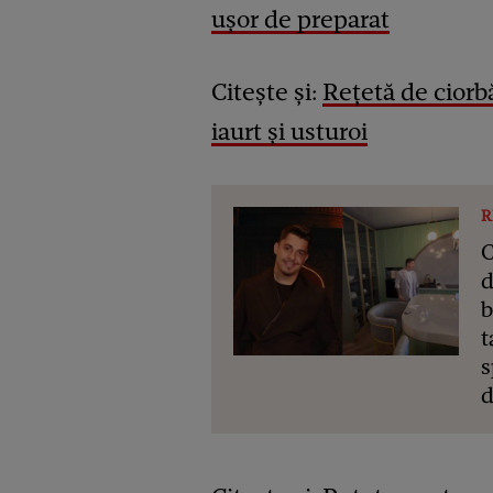
ușor de preparat
Citește și:
Rețetă de ciorb
iaurt și usturoi
R
C
d
b
t
s
d