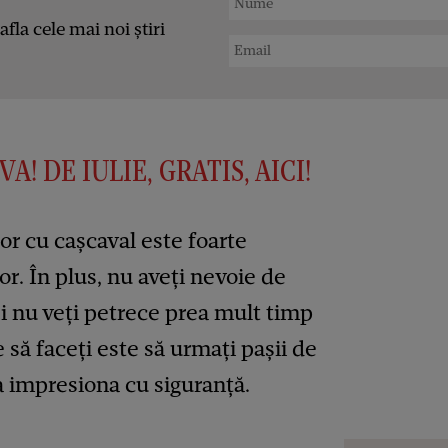
afla cele mai noi știri
A! DE IULIE, GRATIS, AICI!
or cu cașcaval este foarte
or. În plus, nu aveți nevoie de
i nu veți petrece prea mult timp
e să faceți este să urmați pașii de
va impresiona cu siguranță.