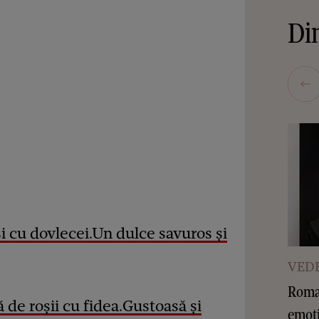
Din
i cu dovlecei.Un dulce savuros și
VEDE
Roman
 de roșii cu fidea.Gustoasă și
emoți