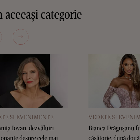
 aceeași categorie
TE SI EVENIMENTE
VEDETE SI EVENI
ița Iovan, dezvăluiri
Bianca Drăgușanu f
onante despre cele mai
căsătorie, după două