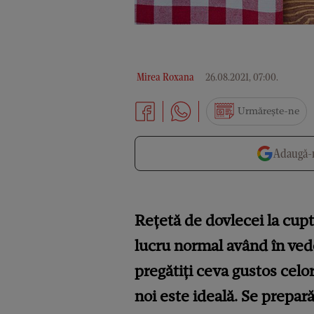
Mirea Roxana
26.08.2021, 07:00
.
Urmărește-ne
Adaugă-n
Rețetă de dovlecei la cupt
lucru normal având în veder
pregătiți ceva gustos celo
noi este ideală. Se prepară