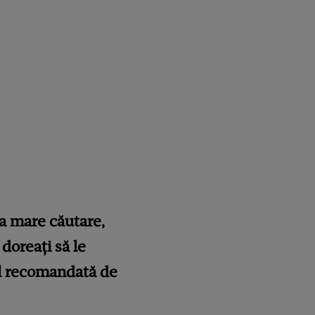
la mare căutare,
doreați să le
val recomandată de