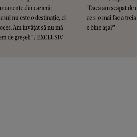
 momente din carieră:
"Dacă am scăpat de d
esul nu este o destinație, ci
ce s-o mai fac a treia
oces. Am învățat să nu mă
e bine așa?"
em de greșeli" / EXCLUSIV