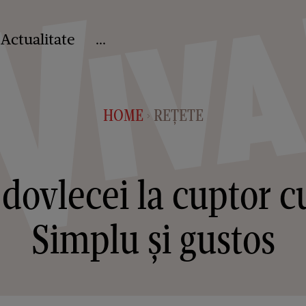
Actualitate
...
HOME
REȚETE
>
dovlecei la cuptor c
Simplu și gustos