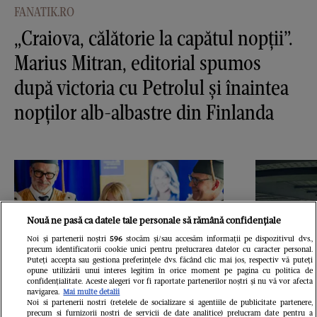
FANATIK.RO
„Craiova, călătorie la capătul nopții”.
Marius Mitran, editorial spumos
după victoria cu Petrolul și înaintea
nopților alb-albastre din Finlanda
Nouă ne pasă ca datele tale personale să rămână confidențiale
Noi și partenerii noștri
596
stocăm și/sau accesăm informații pe dispozitivul dvs.,
precum identificatorii cookie unici pentru prelucrarea datelor cu caracter personal.
Puteți accepta sau gestiona preferințele dvs. făcând clic mai jos, respectiv vă puteți
opune utilizării unui interes legitim în orice moment pe pagina cu politica de
confidențialitate. Aceste alegeri vor fi raportate partenerilor noștri și nu vă vor afecta
navigarea.
Mai multe detalii
Noi si partenerii nostri (retelele de socializare si agentiile de publicitate partenere,
precum si furnizorii nostri de servicii de date analitice) prelucram date pentru a