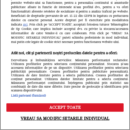
GSP.RO
GSP.RO
permite website-ului sa functioneze, pentru a personaliza continutul si anunturile
publicitare afisate in functie de interesele si/sau profilul dvs., pentru a va oferi
Distincție specială pentru
Echipa l
functionalitati aferente retelelor de socializare si pentru a analiza traficul pe website.
Beneficiati de drepturile prevazute de art. 15-22 din GDPR in legatura cu prelucrarea
Nadia Comăneci la
mută: și
datelor cu caracter personal. Aceste drepturi pot fi exercitate prin modalitatea
indicata
aici
. Prin click pe “ACCEPT TOATE”, acceptati folosirea tuturor Tehnologiilor
Montreal: „Aceasta este a
250 km 
de tip Cookie, care implica inclusiv acceptul dvs. cu privire la stocarea/accesarea
informatiilor de catre Vendor-ii cu care colaboram. Prin click pe “VREAU SA
MODIFIC SETARILE INDIVIDUAL” puteti schimba preferintele in mod individual,
zecea mea medalie
mai putin cele legate de cookie strict necesare pentru functionarea website-ului.
olimpică”
Atât noi, cât și partenerii noștri prelucrăm datele pentru a oferi:
Dezvoltarea și îmbunătățirea serviciilor. Măsurarea performanței reclamelor.
Utilizarea profilurilor pentru selectarea conținutului personalizat. Stocarea și/sau
accesarea informațiilor de pe un dispozitiv. Utilizarea profilurilor pentru selectarea
publicității personalizate. Crearea profilurilor pentru publicitate personalizată.
Utilizarea de date limitate pentru a selecta publicitatea. Crearea profilurilor de
conținut personalizat. Utilizarea datelor limitate pentru a selecta conținutul.
Măsurarea performanței conținutului. Înțelegerea publicului prin statistici sau
combinații de date din surse diferite. Date precise de geolocație și identificarea prin
scanarea dispozitivului.
Listă parteneri (furnizori)
ACCEPT TOATE
Meniu
Caută
VREAU SA MODIFIC SETARILE INDIVIDUAL