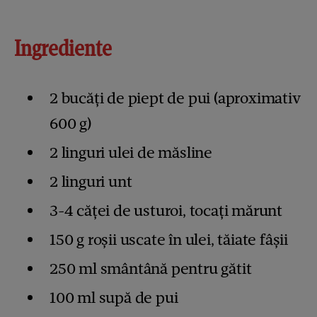
Ingrediente
2 bucăți de piept de pui (aproximativ
600 g)
2 linguri ulei de măsline
2 linguri unt
3-4 căței de usturoi, tocați mărunt
150 g roșii uscate în ulei, tăiate fâșii
250 ml smântână pentru gătit
100 ml supă de pui