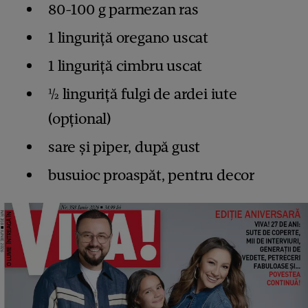
80-100 g parmezan ras
1 linguriță oregano uscat
1 linguriță cimbru uscat
½ linguriță fulgi de ardei iute
(opțional)
sare și piper, după gust
busuioc proaspăt, pentru decor