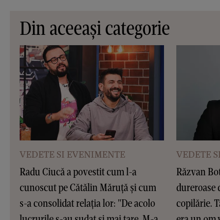
Din aceeași categorie
VEDETE SI EVENIMENTE
VEDETE S
Radu Ciucă a povestit cum l-a
Răzvan Bot
cunoscut pe Cătălin Măruță și cum
dureroase d
s-a consolidat relația lor: "De acolo
copilărie. 
lucrurile s-au sudat și mai tare. M-a
era un om v