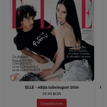
ELLE - ediția iulie/august 2026
Gard
39.99 RON
Cumpără acum