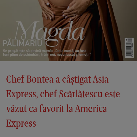
Chef Bontea a câștigat Asia
Express, chef Scărlătescu este
văzut ca favorit la America
Express