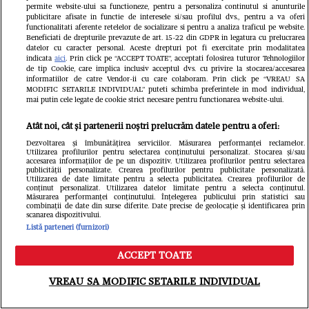
permite website-ului sa functioneze, pentru a personaliza continutul si anunturile
publicitare afisate in functie de interesele si/sau profilul dvs., pentru a va oferi
functionalitati aferente retelelor de socializare si pentru a analiza traficul pe website.
Beneficiati de drepturile prevazute de art. 15-22 din GDPR in legatura cu prelucrarea
datelor cu caracter personal. Aceste drepturi pot fi exercitate prin modalitatea
indicata
aici
. Prin click pe “ACCEPT TOATE”, acceptati folosirea tuturor Tehnologiilor
de tip Cookie, care implica inclusiv acceptul dvs. cu privire la stocarea/accesarea
informatiilor de catre Vendor-ii cu care colaboram. Prin click pe “VREAU SA
MODIFIC SETARILE INDIVIDUAL” puteti schimba preferintele in mod individual,
mai putin cele legate de cookie strict necesare pentru functionarea website-ului.
Citește în continuare
Atât noi, cât și partenerii noștri prelucrăm datele pentru a oferi:
Dezvoltarea și îmbunătățirea serviciilor. Măsurarea performanței reclamelor.
Utilizarea profilurilor pentru selectarea conținutului personalizat. Stocarea și/sau
accesarea informațiilor de pe un dispozitiv. Utilizarea profilurilor pentru selectarea
publicității personalizate. Crearea profilurilor pentru publicitate personalizată.
Utilizarea de date limitate pentru a selecta publicitatea. Crearea profilurilor de
conținut personalizat. Utilizarea datelor limitate pentru a selecta conținutul.
Măsurarea performanței conținutului. Înțelegerea publicului prin statistici sau
combinații de date din surse diferite. Date precise de geolocație și identificarea prin
scanarea dispozitivului.
Listă parteneri (furnizori)
ACCEPT TOATE
Meniu
Caută
VREAU SA MODIFIC SETARILE INDIVIDUAL