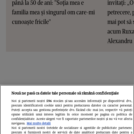
până la 50 de ani: "Soția mea e
invitați: „O 
familia mea și singurul om care-mi
petrecere, 
cunoaște fricile"
mai pot să 
acum Ruxan
Alexandru
Nouă ne pasă ca datele tale personale să rămână confidențiale
Noi și partenerii noștri
596
stocăm și/sau accesăm informații pe dispozitivul dvs.,
precum identificatorii cookie unici pentru prelucrarea datelor cu caracter personal.
Puteți accepta sau gestiona preferințele dvs. făcând clic mai jos, respectiv vă puteți
opune utilizării unui interes legitim în orice moment pe pagina cu politica de
confidențialitate. Aceste alegeri vor fi raportate partenerilor noștri și nu vă vor afecta
navigarea.
Mai multe detalii
Noi si partenerii nostri (retelele de socializare si agentiile de publicitate partenere,
precum si furnizorii nostri de servicii de date analitice) prelucram date pentru a