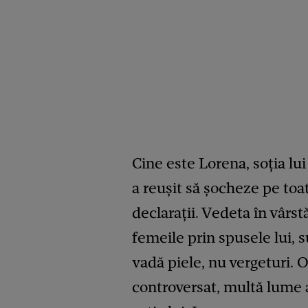
Cine este Lorena, soția lu
a reușit să șocheze pe toa
declarații. Vedeta în vârstă
femeile prin spusele lui, 
vadă piele, nu vergeturi. 
controversat, multă lume a