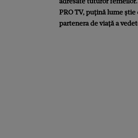
adresate tuturor femeilor. 
PRO TV, puțină lume știe c
partenera de viață a vedet