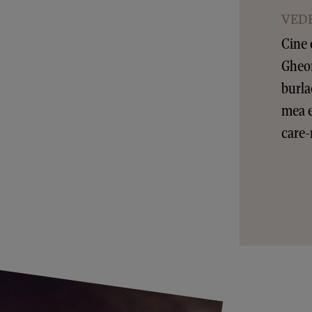
VEDE
Cine 
Gheor
burla
mea e
care-