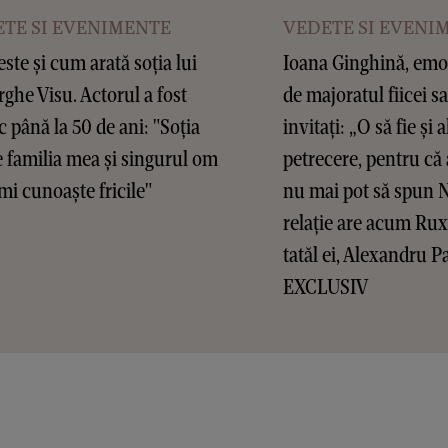
TE SI EVENIMENTE
VEDETE SI EVENI
este și cum arată soția lui
Ioana Ginghină, emoț
ghe Visu. Actorul a fost
de majoratul fiicei sa
c până la 50 de ani: "Soția
invitați: „O să fie și a
 familia mea și singurul om
petrecere, pentru că 
mi cunoaște fricile"
nu mai pot să spun 
relație are acum Ru
tatăl ei, Alexandru P
EXCLUSIV