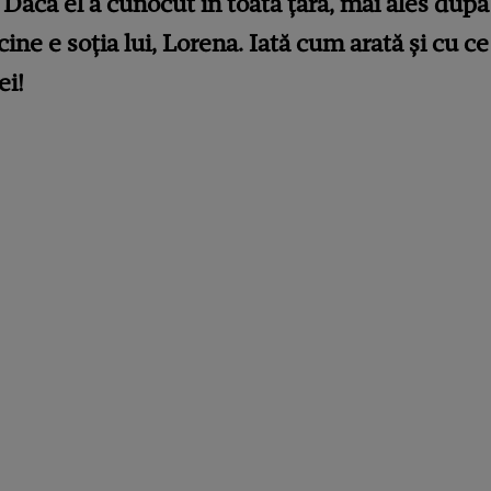
Dacă el a cunocut în toată țara, mai ales după a
ine e soția lui, Lorena. Iată cum arată și cu c
ei!