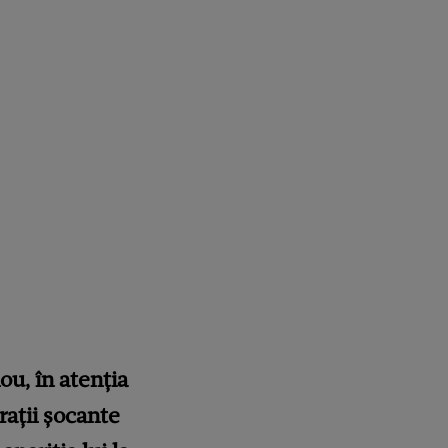
ou, în atenția
rații șocante