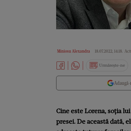
Miniosu Alexandra
18.07.2022, 14:18
.
Actu
Urmărește-ne
Adaugă-n
Cine este Lorena, soția lu
presei. De această dată, el