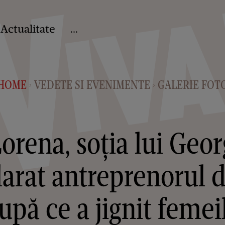
Actualitate
...
HOME
VEDETE SI EVENIMENTE
GALERIE FOT
>
>
orena, soția lui Geo
larat antreprenorul d
upă ce a jignit femei