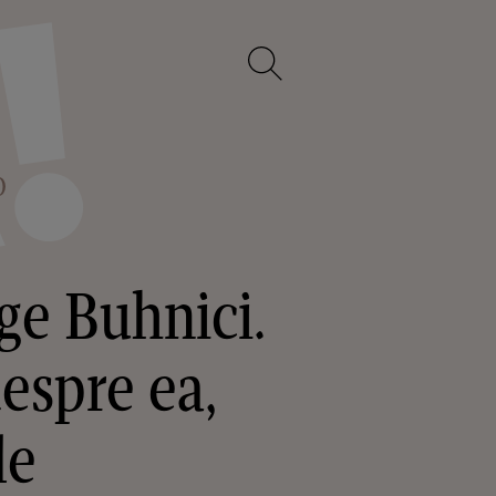
O
rge Buhnici.
espre ea,
le