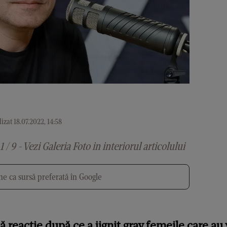
izat 18.07.2022, 14:58
1 / 9 - Vezi Galeria Foto in interiorul articolului
e ca sursă preferată în Google
 reacție după ce a jignit grav femeile care au 