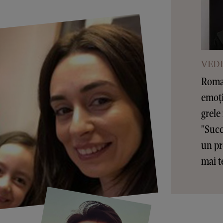
VEDE
Roman
emoți
grele
"Succ
un pr
mai t