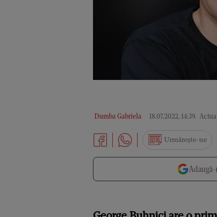
Dumba Gabriela
18.07.2022, 14:39
.
Actual
Urmărește-ne
Adaugă-n
George Buhnici are o primă