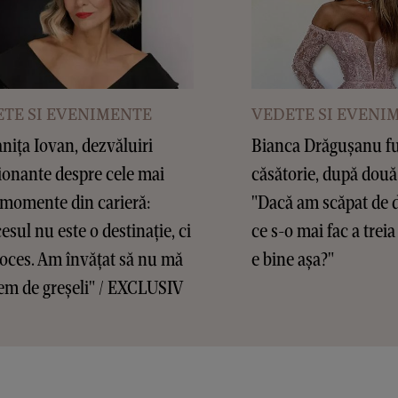
TE SI EVENIMENTE
VEDETE SI EVENI
ița Iovan, dezvăluiri
Bianca Drăgușanu f
onante despre cele mai
căsătorie, după două
 momente din carieră:
"Dacă am scăpat de d
esul nu este o destinație, ci
ce s-o mai fac a treia
oces. Am învățat să nu mă
e bine așa?"
em de greșeli" / EXCLUSIV