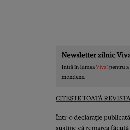
Newsletter zilnic Viva
Intră în lumea
Viva
! pentru a 
mondene.
CITEȘTE TOATĂ REVISTA 
Într-o declarație publicat
susține că remarca făcută 