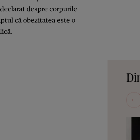
 declarat despre corpurile
aptul că obezitatea este o
ică.
Din