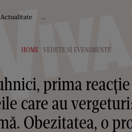
Actualitate
...
HOME
VEDETE SI EVENIMENTE
>
hnici, prima reacție
ile care au vergeturi
imă. Obezitatea, o p