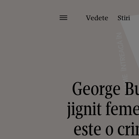
Vedete
Stiri
George Bu
jignit feme
este o cr