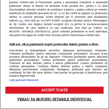
permite website-ului sa functioneze, pentru a personaliza continutul si anunturile
slăbească și să iasă la evenimente.
publicitare afisate in functie de interesele si/sau profilul dvs., pentru a va oferi
functionalitati aferente retelelor de socializare si pentru a analiza traficul pe website.
Mesaj pentru cei care o critică: „Dacă
Beneficiati de drepturile prevazute de art. 15-22 din GDPR in legatura cu prelucrarea
datelor cu caracter personal. Aceste drepturi pot fi exercitate prin modalitatea
mă vede nearanjată, îl afectează și pe
indicata
aici
. Prin click pe “ACCEPT TOATE”, acceptati folosirea tuturor Tehnologiilor
de tip Cookie, care implica inclusiv acceptul dvs. cu privire la stocarea/accesarea
informatiilor de catre Vendor-ii cu care colaboram. Prin click pe “VREAU SA
el!”
MODIFIC SETARILE INDIVIDUAL” puteti schimba preferintele in mod individual,
mai putin cele legate de cookie strict necesare pentru functionarea website-ului.
Atât noi, cât și partenerii noștri prelucrăm datele pentru a oferi:
Dezvoltarea și îmbunătățirea serviciilor. Măsurarea performanței reclamelor.
Utilizarea profilurilor pentru selectarea conținutului personalizat. Stocarea și/sau
accesarea informațiilor de pe un dispozitiv. Utilizarea profilurilor pentru selectarea
publicității personalizate. Crearea profilurilor pentru publicitate personalizată.
Utilizarea de date limitate pentru a selecta publicitatea. Crearea profilurilor de
conținut personalizat. Utilizarea datelor limitate pentru a selecta conținutul.
Măsurarea performanței conținutului. Înțelegerea publicului prin statistici sau
combinații de date din surse diferite. Date precise de geolocație și identificarea prin
scanarea dispozitivului.
Listă parteneri (furnizori)
ACCEPT TOATE
Meniu
Caută
VREAU SA MODIFIC SETARILE INDIVIDUAL