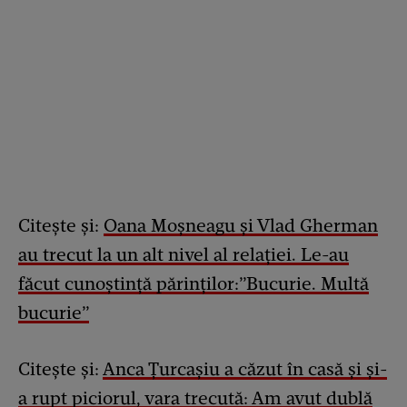
Citește și:
Oana Moșneagu și Vlad Gherman
au trecut la un alt nivel al relației. Le-au
făcut cunoștință părinților:”Bucurie. Multă
bucurie”
Citește și:
Anca Țurcașiu a căzut în casă și și-
a rupt piciorul, vara trecută: Am avut dublă