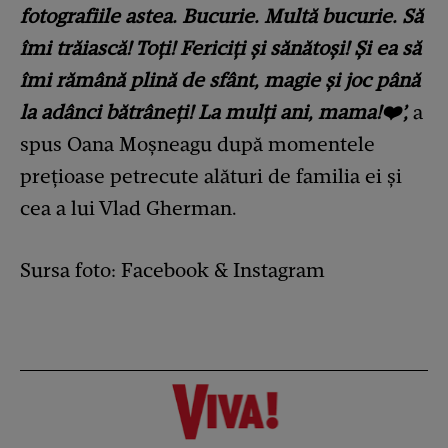
fotografiile astea. Bucurie. Multă bucurie. Să
îmi trăiască! Toți! Fericiți și sănătoși! Și ea să
îmi rămână plină de sfânt, magie și joc până
la adânci bătrâneți! La mulți ani, mama!❤️’,
a
spus Oana Moșneagu după momentele
prețioase petrecute alături de familia ei și
cea a lui Vlad Gherman.
Sursa foto: Facebook & Instagram