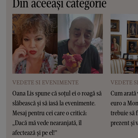
Din aceeași categorie
VEDETE SI EVENIMENTE
VEDETE S
Oana Lis spune că soțul ei o roagă să
Cum arată v
slăbească și să iasă la evenimente.
euro a Moni
Mesaj pentru cei care o critică:
trebuie să f
„Dacă mă vede nearanjată, îl
prezent și v
afectează și pe el!”