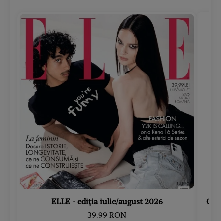
ELLE - ediția iulie/august 2026
Gard
39.99 RON