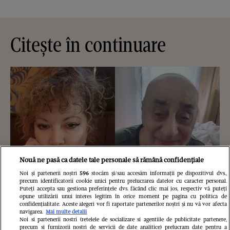
Citește în continuare
Nouă ne pasă ca datele tale personale să rămână confidențiale
Noi și partenerii noștri
596
stocăm și/sau accesăm informații pe dispozitivul dvs.,
precum identificatorii cookie unici pentru prelucrarea datelor cu caracter personal.
Puteți accepta sau gestiona preferințele dvs. făcând clic mai jos, respectiv vă puteți
opune utilizării unui interes legitim în orice moment pe pagina cu politica de
confidențialitate. Aceste alegeri vor fi raportate partenerilor noștri și nu vă vor afecta
navigarea.
Mai multe detalii
Oana Lis spune că soțul ei o roagă să
Noi si partenerii nostri (retelele de socializare si agentiile de publicitate partenere,
precum si furnizorii nostri de servicii de date analitice) prelucram date pentru a