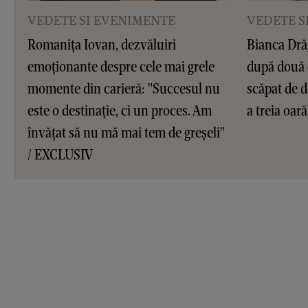
VEDETE SI EVENIMENTE
VEDETE S
Romanița Iovan, dezvăluiri
Bianca Dră
emoționante despre cele mai grele
după două 
momente din carieră: "Succesul nu
scăpat de d
este o destinație, ci un proces. Am
a treia oar
învățat să nu mă mai tem de greșeli"
/ EXCLUSIV