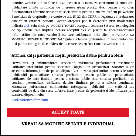
permite website-ului sa functioneze, pentru a personaliza continutul si anunturile
publicitare afisate in functie de interesele si/sau profilul dvs., pentru a va oferi
functionalitati aferente retelelor de socializare si pentru a analiza traficul pe website.
Beneficiati de drepturile prevazute de art. 15-22 din GDPR in legatura cu prelucrarea
datelor cu caracter personal. Aceste drepturi pot fi exercitate prin modalitatea
indicata
aici
. Prin click pe “ACCEPT TOATE”, acceptati folosirea tuturor Tehnologiilor
de tip Cookie, care implica inclusiv acceptul dvs. cu privire la stocarea/accesarea
informatiilor de catre Vendor-ii cu care colaboram. Prin click pe “VREAU SA
MODIFIC SETARILE INDIVIDUAL” puteti schimba preferintele in mod individual,
mai putin cele legate de cookie strict necesare pentru functionarea website-ului.
Ce s-a întâmplat cu Iustina Loghin și
Atât noi, cât și partenerii noștri prelucrăm datele pentru a oferi:
Cornel Luchian după experiența
Dezvoltarea și îmbunătățirea serviciilor. Măsurarea performanței reclamelor.
Utilizarea profilurilor pentru selectarea conținutului personalizat. Stocarea și/sau
Insula iubirii. S-au căsătorit, au
accesarea informațiilor de pe un dispozitiv. Utilizarea profilurilor pentru selectarea
publicității personalizate. Crearea profilurilor pentru publicitate personalizată.
Utilizarea de date limitate pentru a selecta publicitatea. Crearea profilurilor de
devenit părinții unei fetițe, iar ea este
conținut personalizat. Utilizarea datelor limitate pentru a selecta conținutul.
Măsurarea performanței conținutului. Înțelegerea publicului prin statistici sau
însărcinată cu băiețel
combinații de date din surse diferite. Date precise de geolocație și identificarea prin
scanarea dispozitivului.
Listă parteneri (furnizori)
ACCEPT TOATE
Meniu
Caută
VREAU SA MODIFIC SETARILE INDIVIDUAL