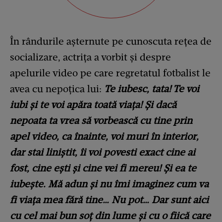
În rândurile așternute pe cunoscuta rețea de
socializare, actrița a vorbit și despre
apelurile video pe care regretatul fotbalist le
avea cu nepoțica lui:
Te iubesc, tata! Te voi
iubi şi te voi apăra toată viaţa! Şi dacă
nepoata ta vrea să vorbească cu tine prin
apel video, ca înainte, voi muri în interior,
dar stai liniştit, îi voi povesti exact cine ai
fost, cine eşti şi cine vei fi mereu! Şi ea te
iubeşte. Mă adun şi nu îmi imaginez cum va
fi viaţa mea fără tine… Nu pot… Dar sunt aici
cu cel mai bun soţ din lume şi cu o fiică care