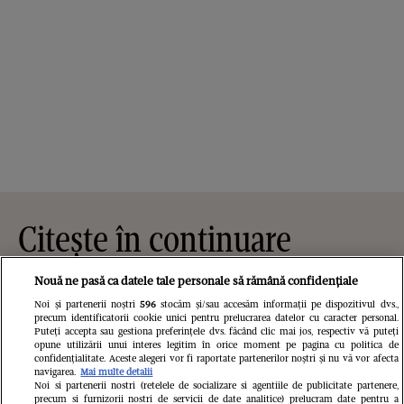
Citește în continuare
Nouă ne pasă ca datele tale personale să rămână confidențiale
Noi și partenerii noștri
596
stocăm și/sau accesăm informații pe dispozitivul dvs.,
precum identificatorii cookie unici pentru prelucrarea datelor cu caracter personal.
Puteți accepta sau gestiona preferințele dvs. făcând clic mai jos, respectiv vă puteți
opune utilizării unui interes legitim în orice moment pe pagina cu politica de
confidențialitate. Aceste alegeri vor fi raportate partenerilor noștri și nu vă vor afecta
navigarea.
Mai multe detalii
Noi si partenerii nostri (retelele de socializare si agentiile de publicitate partenere,
precum si furnizorii nostri de servicii de date analitice) prelucram date pentru a