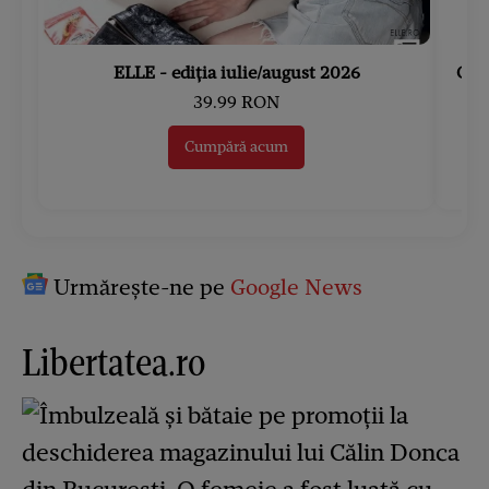
ELLE - ediția iulie/august 2026
Gard
39.99 RON
Cumpără acum
Urmărește-ne pe
Google News
Libertatea.ro