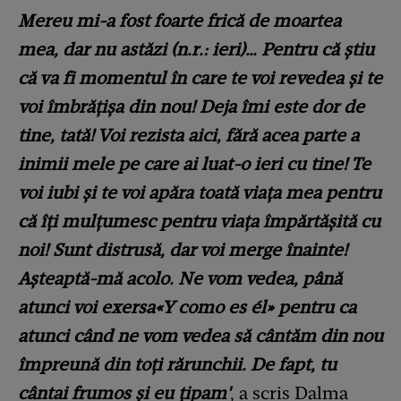
Mereu mi-a fost foarte frică de moartea
mea, dar nu astăzi (n.r.: ieri)… Pentru că ştiu
că va fi momentul în care te voi revedea şi te
voi îmbrăţişa din nou! Deja îmi este dor de
tine, tată! Voi rezista aici, fără acea parte a
inimii mele pe care ai luat-o ieri cu tine! Te
voi iubi şi te voi apăra toată viaţa mea pentru
că îți mulţumesc pentru viaţa împărtăşită cu
noi! Sunt distrusă, dar voi merge înainte!
Aşteaptă-mă acolo. Ne vom vedea, până
atunci voi exersa«Y como es él» pentru ca
atunci când ne vom vedea să cântăm din nou
împreună din toţi rărunchii. De fapt, tu
cântai frumos şi eu ţipam'
, a scris Dalma