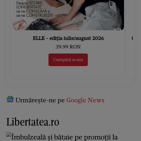
ELLE - ediția iulie/august 2026
Gard
39.99 RON
Cumpără acum
Urmărește-ne pe
Google News
Libertatea.ro