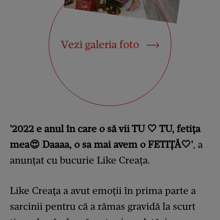
Vezi galeria foto
'2022 e anul în care o să vii TU 🤍 TU, fetița
mea😍 Daaaa, o sa mai avem o FETIȚĂ🤍'
, a
anunțat cu bucurie Like Creața.
Like Creața a avut emoții în prima parte a
sarcinii pentru că a rămas gravidă la scurt