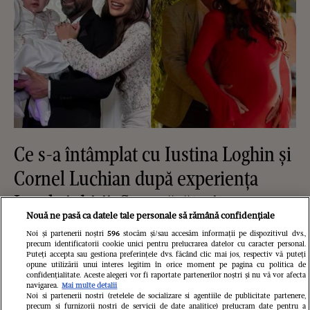
Ce s-a întâmplat cu Iustina Loghin și
Cornel Luchian după experiența
Insula iubirii. S-au căsătorit, au
Nouă ne pasă ca datele tale personale să rămână confidențiale
devenit părinții unei fetițe, iar ea este
Noi și partenerii noștri
596
stocăm și/sau accesăm informații pe dispozitivul dvs.,
însărcinată cu băiețel
precum identificatorii cookie unici pentru prelucrarea datelor cu caracter personal.
Puteți accepta sau gestiona preferințele dvs. făcând clic mai jos, respectiv vă puteți
opune utilizării unui interes legitim în orice moment pe pagina cu politica de
confidențialitate. Aceste alegeri vor fi raportate partenerilor noștri și nu vă vor afecta
navigarea.
Mai multe detalii
Noi si partenerii nostri (retelele de socializare si agentiile de publicitate partenere,
precum si furnizorii nostri de servicii de date analitice) prelucram date pentru a