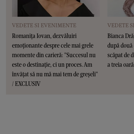
VEDETE SI EVENIMENTE
VEDETE S
Romanița Iovan, dezvăluiri
Bianca Dră
emoționante despre cele mai grele
după două 
momente din carieră: "Succesul nu
scăpat de d
este o destinație, ci un proces. Am
a treia oar
învățat să nu mă mai tem de greșeli"
/ EXCLUSIV