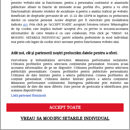
permite website-ului sa functioneze, pentru a personaliza continutul si anunturile
publicitare afisate in functie de interesele si/sau profilul dvs., pentru a va oferi
functionalitati aferente retelelor de socializare si pentru a analiza traficul pe website.
Beneficiati de drepturile prevazute de art. 15-22 din GDPR in legatura cu prelucrarea
datelor cu caracter personal. Aceste drepturi pot fi exercitate prin modalitatea
indicata
aici
. Prin click pe “ACCEPT TOATE”, acceptati folosirea tuturor Tehnologiilor
de tip Cookie, care implica inclusiv acceptul dvs. cu privire la stocarea/accesarea
informatiilor de catre Vendor-ii cu care colaboram. Prin click pe “VREAU SA
MODIFIC SETARILE INDIVIDUAL” puteti schimba preferintele in mod individual,
mai putin cele legate de cookie strict necesare pentru functionarea website-ului.
Atât noi, cât și partenerii noștri prelucrăm datele pentru a oferi:
Dezvoltarea și îmbunătățirea serviciilor. Măsurarea performanței reclamelor.
Utilizarea profilurilor pentru selectarea conținutului personalizat. Stocarea și/sau
accesarea informațiilor de pe un dispozitiv. Utilizarea profilurilor pentru selectarea
publicității personalizate. Crearea profilurilor pentru publicitate personalizată.
Ioana Ginghină, adevărul despre
Utilizarea de date limitate pentru a selecta publicitatea. Crearea profilurilor de
conținut personalizat. Utilizarea datelor limitate pentru a selecta conținutul.
Măsurarea performanței conținutului. Înțelegerea publicului prin statistici sau
relația cu Alexandru Ciucu, care a
combinații de date din surse diferite. Date precise de geolocație și identificarea prin
scanarea dispozitivului.
negat că i-a făcut avansuri. Ce spune
Listă parteneri (furnizori)
soțul ei despre controversele
ACCEPT TOATE
Meniu
Caută
recente: „Nici nu a văzut!”
VREAU SA MODIFIC SETARILE INDIVIDUAL