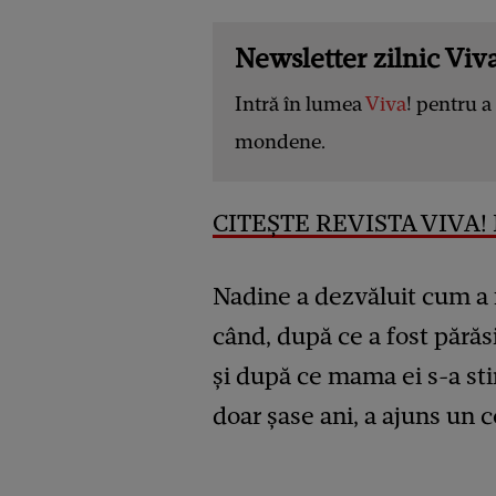
Newsletter zilnic Viva
Intră în lumea
Viva
! pentru a 
mondene.
CITEȘTE REVISTA VIVA! 
Nadine a dezvăluit cum a f
când, după ce a fost părăsit
și după ce mama ei s-a sti
doar șase ani, a ajuns un co