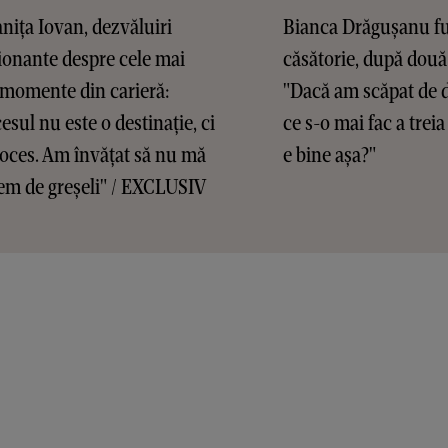
ița Iovan, dezvăluiri
Bianca Drăgușanu f
onante despre cele mai
căsătorie, după două
 momente din carieră:
"Dacă am scăpat de d
esul nu este o destinație, ci
ce s-o mai fac a treia
oces. Am învățat să nu mă
e bine așa?"
em de greșeli" / EXCLUSIV