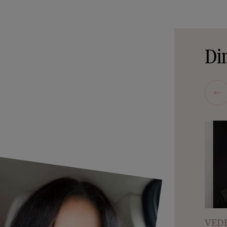
Din
VEDE