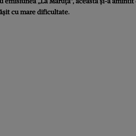
ru emisiunea „La Măruță”, aceasta și-a amintit
ășit cu mare dificultate.