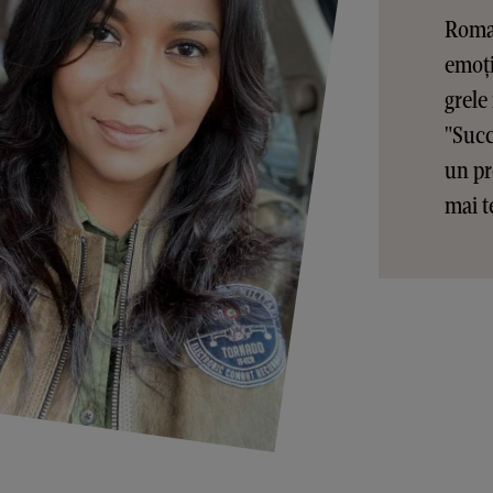
Roman
emoți
grele
"Succ
un pr
mai t