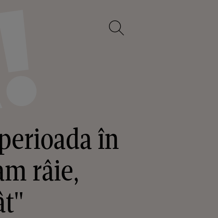
perioada în
am râie,
ât"