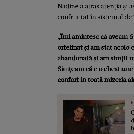
Nadine a atras atenția și a
confruntat în sistemul de
„Îmi amintesc că aveam 6 a
orfelinat și am stat acolo 
abandonată și am simțit u
Simțeam că e o chestiune 
confort în toată mizeria ai
R
C
d
b