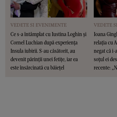
VEDETE SI EVENIMENTE
VEDETE S
Ce s-a întâmplat cu Iustina Loghin și
Ioana Ging
Cornel Luchian după experiența
relația cu 
Insula iubirii. S-au căsătorit, au
negat că i-
devenit părinții unei fetițe, iar ea
soțul ei de
este însărcinată cu băiețel
recente: „N