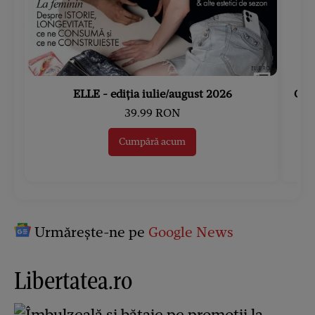
ELLE - ediția iulie/august 2026
Gard
39.99 RON
Cumpără acum
Urmărește-ne pe
Google News
Libertatea.ro