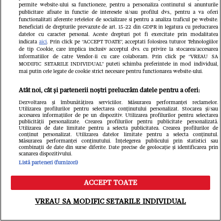
permite website-ului sa functioneze, pentru a personaliza continutul si anunturile
publicitare afisate in functie de interesele si/sau profilul dvs., pentru a va oferi
functionalitati aferente retelelor de socializare si pentru a analiza traficul pe website.
Beneficiati de drepturile prevazute de art. 15-22 din GDPR in legatura cu prelucrarea
datelor cu caracter personal. Aceste drepturi pot fi exercitate prin modalitatea
indicata
aici
. Prin click pe “ACCEPT TOATE”, acceptati folosirea tuturor Tehnologiilor
de tip Cookie, care implica inclusiv acceptul dvs. cu privire la stocarea/accesarea
informatiilor de catre Vendor-ii cu care colaboram. Prin click pe “VREAU SA
MODIFIC SETARILE INDIVIDUAL” puteti schimba preferintele in mod individual,
mai putin cele legate de cookie strict necesare pentru functionarea website-ului.
Atât noi, cât și partenerii noștri prelucrăm datele pentru a oferi:
Dezvoltarea și îmbunătățirea serviciilor. Măsurarea performanței reclamelor.
Utilizarea profilurilor pentru selectarea conținutului personalizat. Stocarea și/sau
accesarea informațiilor de pe un dispozitiv. Utilizarea profilurilor pentru selectarea
publicității personalizate. Crearea profilurilor pentru publicitate personalizată.
Utilizarea de date limitate pentru a selecta publicitatea. Crearea profilurilor de
conținut personalizat. Utilizarea datelor limitate pentru a selecta conținutul.
Măsurarea performanței conținutului. Înțelegerea publicului prin statistici sau
combinații de date din surse diferite. Date precise de geolocație și identificarea prin
Cum s-a schimbat viața lui Oreste
scanarea dispozitivului.
Listă parteneri (furnizori)
Teodorescu după retragerea din
ACCEPT TOATE
televiziune: „Una dintre puținele
Meniu
Caută
VREAU SA MODIFIC SETARILE INDIVIDUAL
chestii inteligente pe care le-am