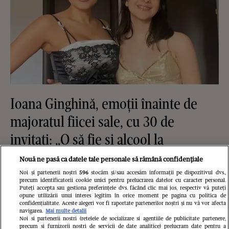
Ioana Ginghină, emoții înainte de
majoratul fiicei sale, cu 30 de
invitați: „O să fie și alcool la
petrecere, pentru că au 18 ani și nu
Nouă ne pasă ca datele tale personale să rămână confidențiale
mai pot să spun NU”. Ce relație are
Noi și partenerii noștri
596
stocăm și/sau accesăm informații pe dispozitivul dvs.,
precum identificatorii cookie unici pentru prelucrarea datelor cu caracter personal.
acum Ruxandra cu tatăl ei,
Puteți accepta sau gestiona preferințele dvs. făcând clic mai jos, respectiv vă puteți
opune utilizării unui interes legitim în orice moment pe pagina cu politica de
confidențialitate. Aceste alegeri vor fi raportate partenerilor noștri și nu vă vor afecta
Alexandru Papadopol / EXCLUSIV
navigarea.
Mai multe detalii
Noi si partenerii nostri (retelele de socializare si agentiile de publicitate partenere,
precum si furnizorii nostri de servicii de date analitice) prelucram date pentru a