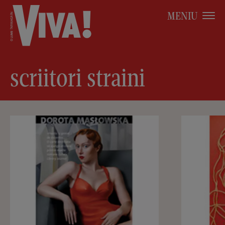
MENIU
scriitori straini