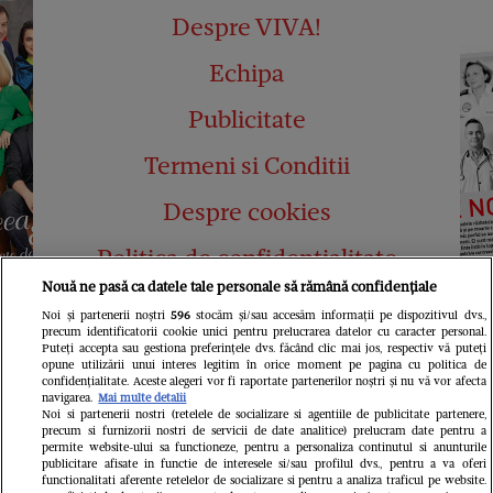
Despre VIVA!
Echipa
Publicitate
Termeni si Conditii
Despre cookies
Politica de confidențialitate
Nouă ne pasă ca datele tale personale să rămână confidențiale
Abonamente
Noi și partenerii noștri
596
stocăm și/sau accesăm informații pe dispozitivul dvs.,
precum identificatorii cookie unici pentru prelucrarea datelor cu caracter personal.
Contact
Puteți accepta sau gestiona preferințele dvs. făcând clic mai jos, respectiv vă puteți
opune utilizării unui interes legitim în orice moment pe pagina cu politica de
confidențialitate. Aceste alegeri vor fi raportate partenerilor noștri și nu vă vor afecta
navigarea.
Mai multe detalii
Noi si partenerii nostri (retelele de socializare si agentiile de publicitate partenere,
precum si furnizorii nostri de servicii de date analitice) prelucram date pentru a
permite website-ului sa functioneze, pentru a personaliza continutul si anunturile
publicitare afisate in functie de interesele si/sau profilul dvs., pentru a va oferi
functionalitati aferente retelelor de socializare si pentru a analiza traficul pe website.
Pariază responsabil! Decizia ONJN nr.