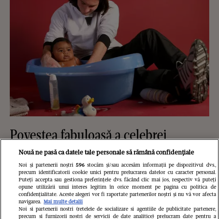
Povestea fabuloasă a celebrei
fotografii cu Messi și Yamal, de acum
Nouă ne pasă ca datele tale personale să rămână confidențiale
19 ani. Cum a ajuns starul Argentinei
Noi și partenerii noștri
596
stocăm și/sau accesăm informații pe dispozitivul dvs.,
precum identificatorii cookie unici pentru prelucrarea datelor cu caracter personal.
Puteți accepta sau gestiona preferințele dvs. făcând clic mai jos, respectiv vă puteți
să-l „boteze” pe mezinul naționalei
opune utilizării unui interes legitim în orice moment pe pagina cu politica de
confidențialitate. Aceste alegeri vor fi raportate partenerilor noștri și nu vă vor afecta
Spaniei: „Începutul a două legende”
navigarea.
Mai multe detalii
Noi si partenerii nostri (retelele de socializare si agentiile de publicitate partenere,
precum si furnizorii nostri de servicii de date analitice) prelucram date pentru a