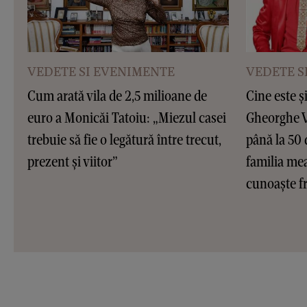
VEDETE SI EVENIMENTE
VEDETE S
Cum arată vila de 2,5 milioane de
Cine este ș
euro a Monicăi Tatoiu: „Miezul casei
Gheorghe Vi
trebuie să fie o legătură între trecut,
până la 50 
prezent și viitor”
familia me
cunoaște fr