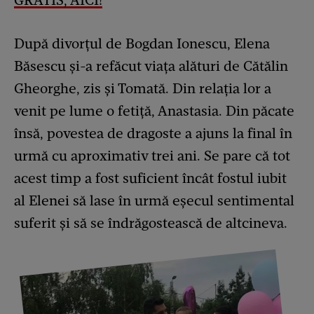
GRATIS, AICI!
După divorțul de Bogdan Ionescu, Elena
Băsescu și-a refăcut viața alături de Cătălin
Gheorghe, zis și Tomată. Din relația lor a
venit pe lume o fetiță, Anastasia. Din păcate
însă, povestea de dragoste a ajuns la final în
urmă cu aproximativ trei ani. Se pare că tot
acest timp a fost suficient încât fostul iubit
al Elenei să lase în urmă eșecul sentimental
suferit și să se îndrăgostească de altcineva.