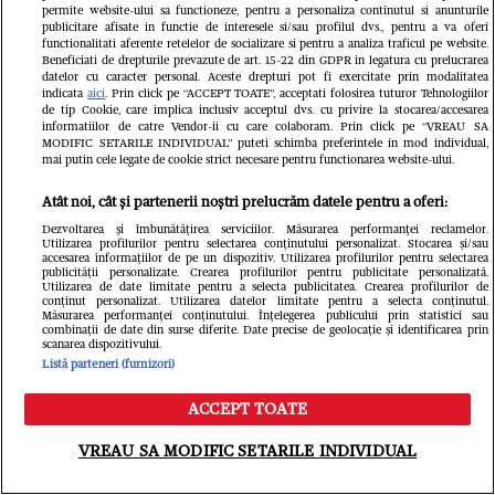
permite website-ului sa functioneze, pentru a personaliza continutul si anunturile
publicitare afisate in functie de interesele si/sau profilul dvs., pentru a va oferi
functionalitati aferente retelelor de socializare si pentru a analiza traficul pe website.
Beneficiati de drepturile prevazute de art. 15-22 din GDPR in legatura cu prelucrarea
datelor cu caracter personal. Aceste drepturi pot fi exercitate prin modalitatea
indicata
aici
. Prin click pe “ACCEPT TOATE”, acceptati folosirea tuturor Tehnologiilor
de tip Cookie, care implica inclusiv acceptul dvs. cu privire la stocarea/accesarea
informatiilor de catre Vendor-ii cu care colaboram. Prin click pe “VREAU SA
MODIFIC SETARILE INDIVIDUAL” puteti schimba preferintele in mod individual,
mai putin cele legate de cookie strict necesare pentru functionarea website-ului.
Atât noi, cât și partenerii noștri prelucrăm datele pentru a oferi:
Dezvoltarea și îmbunătățirea serviciilor. Măsurarea performanței reclamelor.
Utilizarea profilurilor pentru selectarea conținutului personalizat. Stocarea și/sau
accesarea informațiilor de pe un dispozitiv. Utilizarea profilurilor pentru selectarea
publicității personalizate. Crearea profilurilor pentru publicitate personalizată.
Utilizarea de date limitate pentru a selecta publicitatea. Crearea profilurilor de
conținut personalizat. Utilizarea datelor limitate pentru a selecta conținutul.
Măsurarea performanței conținutului. Înțelegerea publicului prin statistici sau
combinații de date din surse diferite. Date precise de geolocație și identificarea prin
Ce s-a întâmplat cu Maria Covasa și
scanarea dispozitivului.
Listă parteneri (furnizori)
Dani Boy după Insula iubirii. Fosta
ACCEPT TOATE
concurentă și-a schimbat radical
Meniu
Caută
VREAU SA MODIFIC SETARILE INDIVIDUAL
imaginea, iar el se pregătește să se