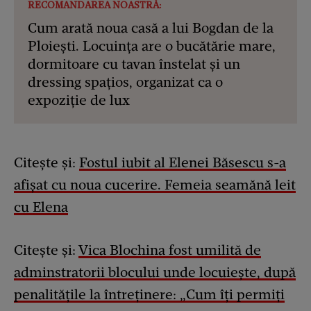
RECOMANDAREA NOASTRĂ:
Cum arată noua casă a lui Bogdan de la
Ploiești. Locuința are o bucătărie mare,
dormitoare cu tavan înstelat și un
dressing spațios, organizat ca o
expoziție de lux
Citește și:
Fostul iubit al Elenei Băsescu s-a
afișat cu noua cucerire. Femeia seamănă leit
cu Elena
Citește și:
Vica Blochina fost umilită de
adminstratorii blocului unde locuiește, după
penalitățile la întreținere: „Cum îți permiți