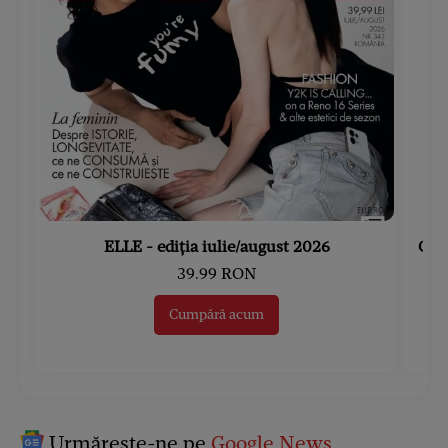
ELLE - ediția iulie/august 2026
Gard
39.99 RON
Cumpără acum
Urmărește-ne pe
Google News