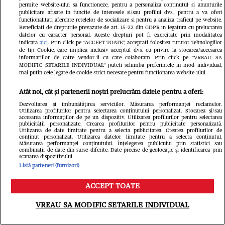
permite website-ului sa functioneze, pentru a personaliza continutul si anunturile
publicitare afisate in functie de interesele si/sau profilul dvs., pentru a va oferi
functionalitati aferente retelelor de socializare si pentru a analiza traficul pe website.
Beneficiati de drepturile prevazute de art. 15-22 din GDPR in legatura cu prelucrarea
datelor cu caracter personal. Aceste drepturi pot fi exercitate prin modalitatea
indicata
aici
. Prin click pe “ACCEPT TOATE”, acceptati folosirea tuturor Tehnologiilor
de tip Cookie, care implica inclusiv acceptul dvs. cu privire la stocarea/accesarea
informatiilor de catre Vendor-ii cu care colaboram. Prin click pe “VREAU SA
MODIFIC SETARILE INDIVIDUAL” puteti schimba preferintele in mod individual,
mai putin cele legate de cookie strict necesare pentru functionarea website-ului.
Atât noi, cât și partenerii noștri prelucrăm datele pentru a oferi:
Dezvoltarea și îmbunătățirea serviciilor. Măsurarea performanței reclamelor.
Utilizarea profilurilor pentru selectarea conținutului personalizat. Stocarea și/sau
accesarea informațiilor de pe un dispozitiv. Utilizarea profilurilor pentru selectarea
publicității personalizate. Crearea profilurilor pentru publicitate personalizată.
Utilizarea de date limitate pentru a selecta publicitatea. Crearea profilurilor de
conținut personalizat. Utilizarea datelor limitate pentru a selecta conținutul.
Măsurarea performanței conținutului. Înțelegerea publicului prin statistici sau
ELLE - ediția iulie/august 2026
Gard
combinații de date din surse diferite. Date precise de geolocație și identificarea prin
scanarea dispozitivului.
39.99 RON
Listă parteneri (furnizori)
Cumpără acum
ACCEPT TOATE
Meniu
Caută
VREAU SA MODIFIC SETARILE INDIVIDUAL