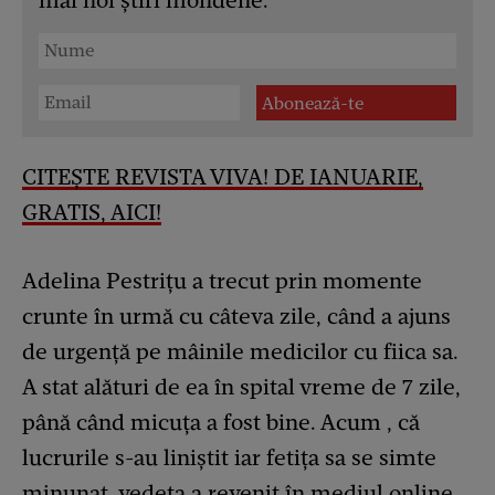
mai noi știri mondene.
CITEȘTE REVISTA VIVA! DE IANUARIE,
GRATIS, AICI!
Adelina Pestrițu a trecut prin momente
crunte în urmă cu câteva zile, când a ajuns
de urgență pe mâinile medicilor cu fiica sa.
A stat alături de ea în spital vreme de 7 zile,
până când micuța a fost bine. Acum , că
lucrurile s-au liniștit iar fetița sa se simte
minunat, vedeta a revenit în mediul online.