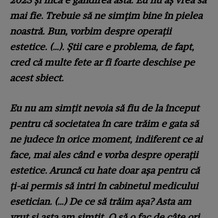
2023 și încă e gândirea asta. Eu nu aș vrea să
mai fie. Trebuie să ne simțim bine în pielea
noastră. Bun, vorbim despre operații
estetice. (…). Știi care e problema, de fapt,
cred că multe fete ar fi foarte deschise pe
acest sbiect.
Eu nu am simțit nevoia să fiu de la început
pentru că societatea în care trăim e gata să
ne judece în orice moment, indiferent ce ai
face, mai ales când e vorba despre operații
estetice. Aruncă cu hate doar așa pentru că
ți-ai permis să intri în cabinetul medicului
esetician. (…) De ce să trăim așa? Asta am
vrut și asta am simțit. O să o fac de câte ori