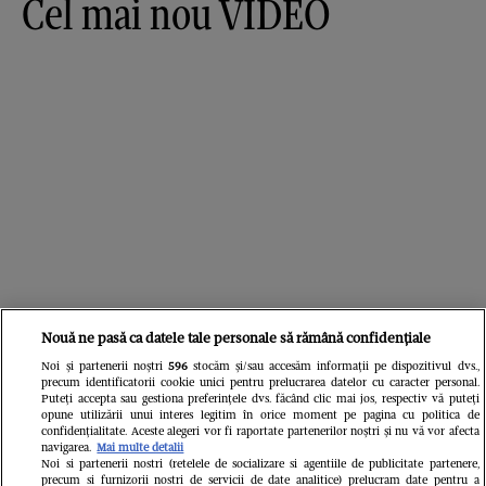
Cel mai nou VIDEO
Nouă ne pasă ca datele tale personale să rămână confidențiale
Cele mai vândute colecții!
Noi și partenerii noștri
596
stocăm și/sau accesăm informații pe dispozitivul dvs.,
precum identificatorii cookie unici pentru prelucrarea datelor cu caracter personal.
Puteți accepta sau gestiona preferințele dvs. făcând clic mai jos, respectiv vă puteți
opune utilizării unui interes legitim în orice moment pe pagina cu politica de
confidențialitate. Aceste alegeri vor fi raportate partenerilor noștri și nu vă vor afecta
navigarea.
Mai multe detalii
Noi si partenerii nostri (retelele de socializare si agentiile de publicitate partenere,
precum si furnizorii nostri de servicii de date analitice) prelucram date pentru a