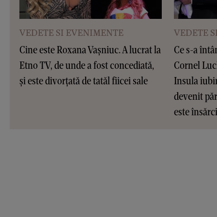
VEDETE SI EVENIMENTE
VEDETE S
Cine este Roxana Vașniuc. A lucrat la
Ce s-a întâ
Etno TV, de unde a fost concediată,
Cornel Luc
și este divorțată de tatăl fiicei sale
Insula iubir
devenit pări
este însărc