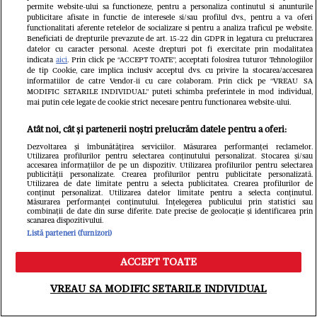
„Mulțumesc, Doamne”
permite website-ului sa functioneze, pentru a personaliza continutul si anunturile
publicitare afisate in functie de interesele si/sau profilul dvs., pentru a va oferi
functionalitati aferente retelelor de socializare si pentru a analiza traficul pe website.
Beneficiati de drepturile prevazute de art. 15-22 din GDPR in legatura cu prelucrarea
datelor cu caracter personal. Aceste drepturi pot fi exercitate prin modalitatea
indicata
aici
. Prin click pe “ACCEPT TOATE”, acceptati folosirea tuturor Tehnologiilor
de tip Cookie, care implica inclusiv acceptul dvs. cu privire la stocarea/accesarea
informatiilor de catre Vendor-ii cu care colaboram. Prin click pe “VREAU SA
MODIFIC SETARILE INDIVIDUAL” puteti schimba preferintele in mod individual,
mai putin cele legate de cookie strict necesare pentru functionarea website-ului.
Atât noi, cât și partenerii noștri prelucrăm datele pentru a oferi:
Dezvoltarea și îmbunătățirea serviciilor. Măsurarea performanței reclamelor.
România TV
Utilizarea profilurilor pentru selectarea conținutului personalizat. Stocarea și/sau
accesarea informațiilor de pe un dispozitiv. Utilizarea profilurilor pentru selectarea
publicității personalizate. Crearea profilurilor pentru publicitate personalizată.
Utilizarea de date limitate pentru a selecta publicitatea. Crearea profilurilor de
conținut personalizat. Utilizarea datelor limitate pentru a selecta conținutul.
Măsurarea performanței conținutului. Înțelegerea publicului prin statistici sau
combinații de date din surse diferite. Date precise de geolocație și identificarea prin
scanarea dispozitivului.
Listă parteneri (furnizori)
ACCEPT TOATE
Meniu
Caută
VREAU SA MODIFIC SETARILE INDIVIDUAL