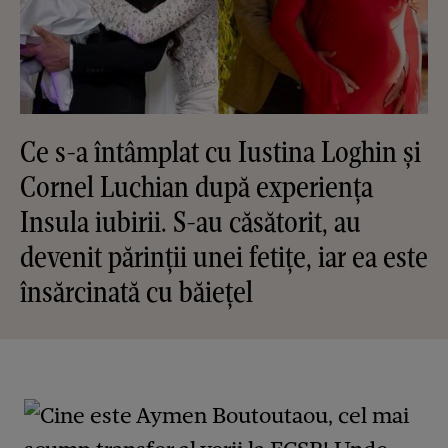
Ce s-a întâmplat cu Iustina Loghin și
Cornel Luchian după experiența
Insula iubirii. S-au căsătorit, au
devenit părinții unei fetițe, iar ea este
însărcinată cu băiețel