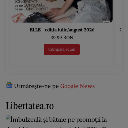
ELLE - ediția iulie/august 2026
Gard
39.99 RON
Cumpără acum
Urmărește-ne pe
Google News
Libertatea.ro