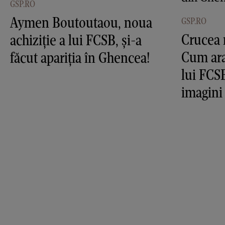
GSP.RO
Aymen Boutoutaou, noua
GSP.RO
Crucea 
achiziție a lui FCSB, și-a
Cum ara
făcut apariția în Ghencea!
lui FCS
imagini