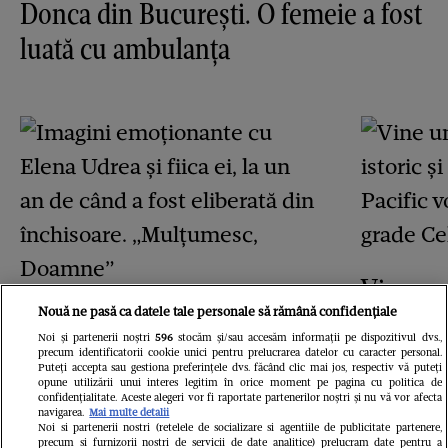
Donca din București. O femeie a fost
luată cu ambulanța
Vine un
Nouă ne pasă ca datele tale personale să rămână confidențiale
Imagini emoționante cu
istoric 
Noi și partenerii noștri
596
stocăm și/sau accesăm informații pe dispozitivul dvs.,
Elena Udrea și fiica ei, la
Pacific 
precum identificatorii cookie unici pentru prelucrarea datelor cu caracter personal.
Puteți accepta sau gestiona preferințele dvs. făcând clic mai jos, respectiv vă puteți
un an de când a fost
opune utilizării unui interes legitim în orice moment pe pagina cu politica de
3,5 grad
confidențialitate. Aceste alegeri vor fi raportate partenerilor noștri și nu vă vor afecta
navigarea.
Mai multe detalii
eliberată din închisoare.
Noi si partenerii nostri (retelele de socializare si agentiile de publicitate partenere,
precum si furnizorii nostri de servicii de date analitice) prelucram date pentru a