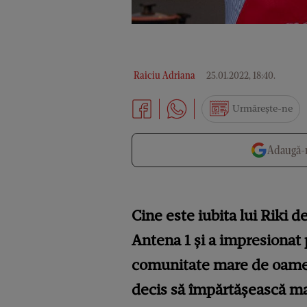
Raiciu Adriana
25.01.2022, 18:40
.
Urmărește-ne
Adaugă-n
Cine este iubita lui Riki de
Antena 1 și a impresionat 
comunitate mare de oameni
decis să împărtășească ma