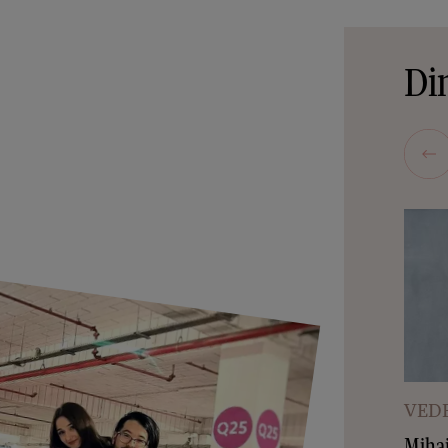
Din
VEDE
Mihai