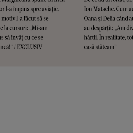
or l-a împins spre aviație.
Ion Matache. Cum au
t motiv l-a făcut să se
Oana și Delia când au
ie la cursuri: „Mi-am
au despărțit: „Am di
s să învăț cu ce se
hârtii. În realitate, t
ncă!” / EXCLUSIV
casă stăteam”