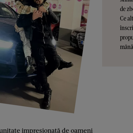
de zb
Ce al
înscr
propu
mănâ
munitate impresionată de oameni