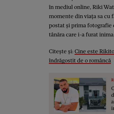
în mediul online, Riki Wa
momente din viața sa cu fa
postat și prima fotografie 
tânăra care i-a furat inima
Citește și:
Cine este Rikito
îndrăgostit de o româncă
R
C
d
a
i