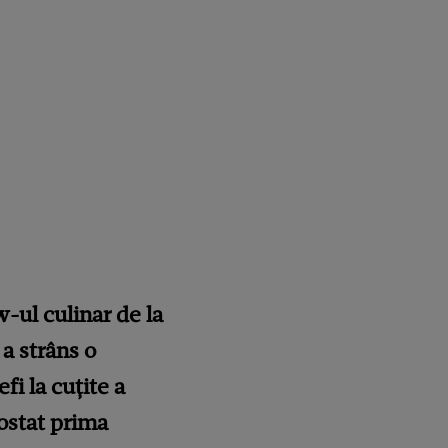
w-ul culinar de la
a strâns o
i la cuțite a
ostat prima