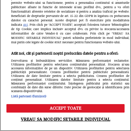
permite website-ului sa functioneze, pentru a personaliza continutul si anunturile
publicitare afisate in functie de interesele si/sau profilul dvs., pentru a va oferi
functionalitati aferente retelelor de socializare si pentru a analiza traficul pe website.
Beneficiati de drepturile prevazute de art. 15-22 din GDPR in legatura cu prelucrarea
datelor cu caracter personal. Aceste drepturi pot fi exercitate prin modalitatea
indicata
aici
. Prin click pe “ACCEPT TOATE”, acceptati folosirea tuturor Tehnologiilor
de tip Cookie, care implica inclusiv acceptul dvs. cu privire la stocarea/accesarea
informatiilor de catre Vendor-ii cu care colaboram. Prin click pe “VREAU SA
MODIFIC SETARILE INDIVIDUAL” puteti schimba preferintele in mod individual,
mai putin cele legate de cookie strict necesare pentru functionarea website-ului.
Libertatea
Atât noi, cât și partenerii noștri prelucrăm datele pentru a oferi:
Dezvoltarea și îmbunătățirea serviciilor. Măsurarea performanței reclamelor.
Utilizarea profilurilor pentru selectarea conținutului personalizat. Stocarea și/sau
accesarea informațiilor de pe un dispozitiv. Utilizarea profilurilor pentru selectarea
publicității personalizate. Crearea profilurilor pentru publicitate personalizată.
Utilizarea de date limitate pentru a selecta publicitatea. Crearea profilurilor de
conținut personalizat. Utilizarea datelor limitate pentru a selecta conținutul.
Măsurarea performanței conținutului. Înțelegerea publicului prin statistici sau
combinații de date din surse diferite. Date precise de geolocație și identificarea prin
scanarea dispozitivului.
Listă parteneri (furnizori)
ACCEPT TOATE
Meniu
Caută
Elena a ales facultatea care are doar
VREAU SA MODIFIC SETARILE INDIVIDUAL
câțiva studenți pe an: „Prietenii m-au