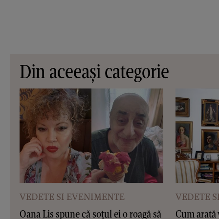
Din aceeași categorie
VEDETE SI EVENIMENTE
VEDETE S
Oana Lis spune că soțul ei o roagă să
Cum arată v