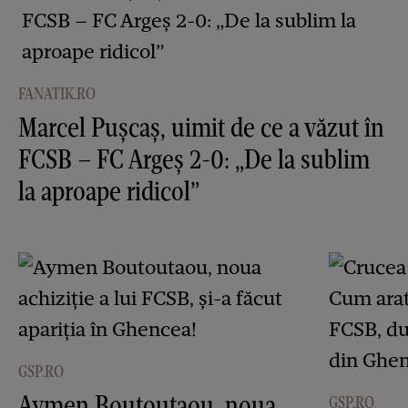
FANATIK.RO
Marcel Pușcaș, uimit de ce a văzut în
FCSB – FC Argeș 2-0: „De la sublim
la aproape ridicol”
GSP.RO
Aymen Boutoutaou, noua
GSP.RO