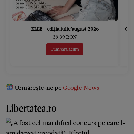
ELLE - ediția iulie/august 2026
Gard
39.99 RON
Cumpără acum
Urmărește-ne pe
Google News
Libertatea.ro