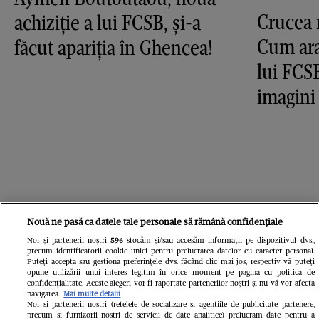
Crucea 
achiziție a lui FCSB, și-a
Cum ara
făcut apariția în Ghencea!
lui FCS
imagini
Nouă ne pasă ca datele tale personale să rămână confidențiale
Noi și partenerii noștri
596
stocăm și/sau accesăm informații pe dispozitivul dvs.,
precum identificatorii cookie unici pentru prelucrarea datelor cu caracter personal.
Puteți accepta sau gestiona preferințele dvs. făcând clic mai jos, respectiv vă puteți
opune utilizării unui interes legitim în orice moment pe pagina cu politica de
confidențialitate. Aceste alegeri vor fi raportate partenerilor noștri și nu vă vor afecta
navigarea.
Mai multe detalii
Noi si partenerii nostri (retelele de socializare si agentiile de publicitate partenere,
precum si furnizorii nostri de servicii de date analitice) prelucram date pentru a