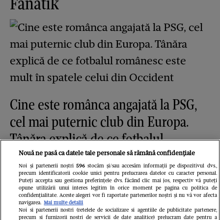
Fanatik
Cine este românca angajată la PSG,
cel mai puternic club din Europa.
Tânăra explică de ce fotbalul
românesc este mult în spatele celui
Nouă ne pasă ca datele tale personale să rămână confidențiale
Noi și partenerii noștri
596
stocăm și/sau accesăm informații pe dispozitivul dvs.,
din Occident
precum identificatorii cookie unici pentru prelucrarea datelor cu caracter personal.
Puteți accepta sau gestiona preferințele dvs. făcând clic mai jos, respectiv vă puteți
GSP.ro
opune utilizării unui interes legitim în orice moment pe pagina cu politica de
confidențialitate. Aceste alegeri vor fi raportate partenerilor noștri și nu vă vor afecta
navigarea.
Mai multe detalii
Noi si partenerii nostri (retelele de socializare si agentiile de publicitate partenere,
precum si furnizorii nostri de servicii de date analitice) prelucram date pentru a