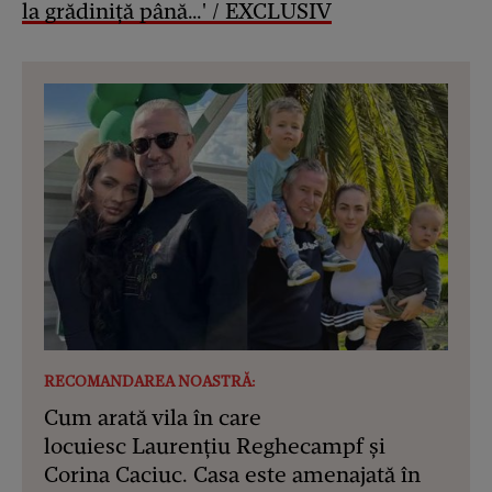
la grădiniță până…' / EXCLUSIV
RECOMANDAREA NOASTRĂ:
Cum arată vila în care
locuiesc Laurențiu Reghecampf și
Corina Caciuc. Casa este amenajată în