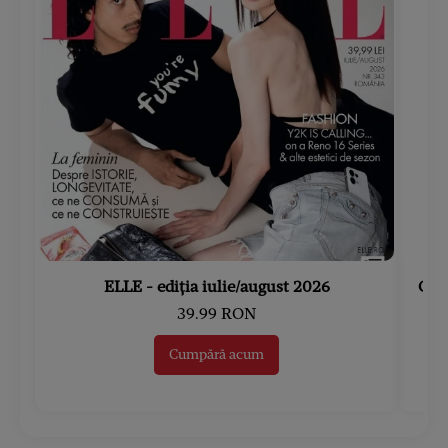
ELLE - ediția iulie/august 2026
Gard
39.99 RON
Cumpără acum