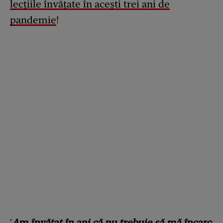
lecțiile învățate în acești trei ani de
pandemie
!
'
Am învățat în ani că nu trebuie să mă încarc