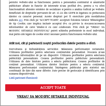
permite website-ului sa functioneze, pentru a personaliza continutul si anunturile
publicitare afisate in functie de interesele si/sau profilul dvs., pentru a va oferi
functionalitati aferente retelelor de socializare si pentru a analiza traficul pe website.
Beneficiati de drepturile prevazute de art. 15-22 din GDPR in legatura cu prelucrarea
datelor cu caracter personal. Aceste drepturi pot fi exercitate prin modalitatea
indicata
aici
. Prin click pe “ACCEPT TOATE”, acceptati folosirea tuturor Tehnologiilor
de tip Cookie, care implica inclusiv acceptul dvs. cu privire la stocarea/accesarea
Ghencea superbă: reprezentanta
informatiilor de catre Vendor-ii cu care colaboram. Prin click pe “VREAU SA
MODIFIC SETARILE INDIVIDUAL” puteti schimba preferintele in mod individual,
României la „Miss Universe” și-a
mai putin cele legate de cookie strict necesare pentru functionarea website-ului.
susținut favoritul din tribune, la
Atât noi, cât și partenerii noștri prelucrăm datele pentru a oferi:
Dezvoltarea și îmbunătățirea serviciilor. Măsurarea performanței reclamelor.
FCSB - FC Argeș
Utilizarea profilurilor pentru selectarea conținutului personalizat. Stocarea și/sau
accesarea informațiilor de pe un dispozitiv. Utilizarea profilurilor pentru selectarea
publicității personalizate. Crearea profilurilor pentru publicitate personalizată.
Redactia.ro
Utilizarea de date limitate pentru a selecta publicitatea. Crearea profilurilor de
conținut personalizat. Utilizarea datelor limitate pentru a selecta conținutul.
Măsurarea performanței conținutului. Înțelegerea publicului prin statistici sau
combinații de date din surse diferite. Date precise de geolocație și identificarea prin
scanarea dispozitivului.
Listă parteneri (furnizori)
ACCEPT TOATE
Meniu
Caută
VREAU SA MODIFIC SETARILE INDIVIDUAL
Cum a fost Denise Rifai înșelată de