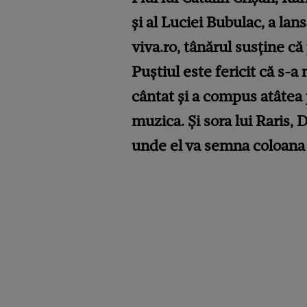
și al Luciei Bubulac, a lan
viva.ro, tânărul susține că
Puștiul este fericit că s-a 
cântat și a compus atâtea 
muzica. Și sora lui Raris, 
unde el va semna coloana