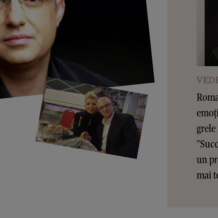
VEDE
Roman
emoți
grele
"Succ
un pr
mai t