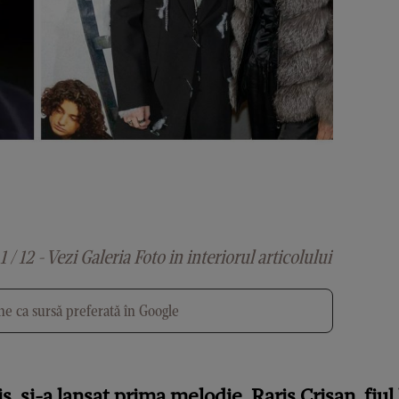
1 / 12 - Vezi Galeria Foto in interiorul articolului
e ca sursă preferată în Google
is, și-a lansat prima melodie. Raris Crișan, fiul