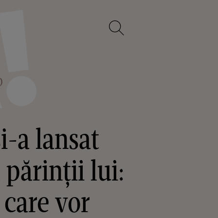
O
și-a lansat
părinții lui:
 care vor