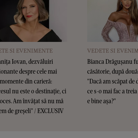
TE SI EVENIMENTE
VEDETE SI EVENI
ița Iovan, dezvăluiri
Bianca Drăgușanu f
onante despre cele mai
căsătorie, după două
 momente din carieră:
"Dacă am scăpat de d
esul nu este o destinație, ci
ce s-o mai fac a treia
oces. Am învățat să nu mă
e bine așa?"
em de greșeli" / EXCLUSIV