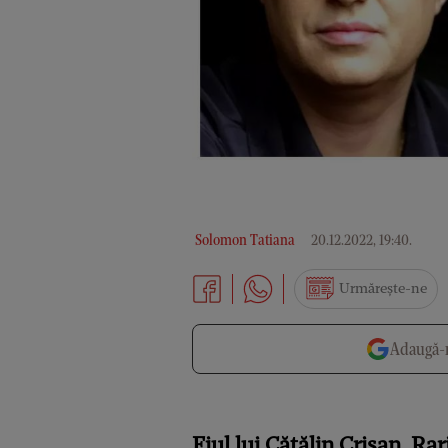
Solomon Tatiana
20.12.2022, 19:40
.
Urmărește-ne
Adaugă-n
Fiul lui Cătălin Crișan, Rar