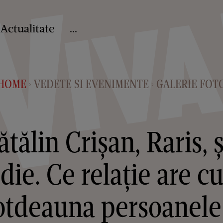
Actualitate
...
HOME
VEDETE SI EVENIMENTE
GALERIE FOT
>
>
ătălin Crișan, Raris, 
e. Ce relație are cu 
totdeauna persoanele