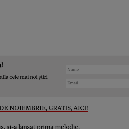
!
afla cele mai noi știri
 DE
NOIEMBRIE
, GRATIS, AICI!
ris, și-a lansat prima melodie.