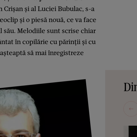
in Crișan și al Luciei Bubulac, s-a
eoclip și o piesă nouă, ce va face
 său. Melodiile sunt scrise chiar
ntat în copilărie cu părinții și cu
 așteaptă să mai înregistreze
Din