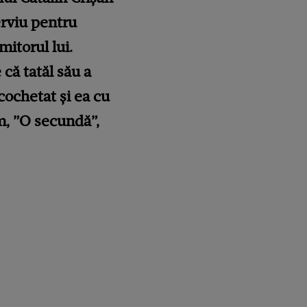
terviu pentru
mitorul lui.
 că tatăl său a
cochetat și ea cu
lm, ”O secundă”,