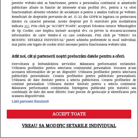
permite website-ului sa functioneze, pentru a personaliza continutul si anunturile
publicitare afisate in functie de interesele si/sau profilul dvs., pentru a va oferi
functionalitati aferente retelelor de socializare si pentru a analiza traficul pe website.
Beneficiati de drepturile prevazute de art. 15-22 din GDPR in legatura cu prelucrarea
datelor cu caracter personal. Aceste drepturi pot fi exercitate prin modalitatea
indicata
aici
. Prin click pe “ACCEPT TOATE”, acceptati folosirea tuturor Tehnologiilor
de tip Cookie, care implica inclusiv acceptul dvs. cu privire la stocarea/accesarea
Doliu în lumea filmului! A murit
informatiilor de catre Vendor-ii cu care colaboram. Prin click pe “VREAU SA
MODIFIC SETARILE INDIVIDUAL” puteti schimba preferintele in mod individual,
Brenda Fricker, „doamna cu
mai putin cele legate de cookie strict necesare pentru functionarea website-ului.
porumbeii”, din Singur Acasă 2
Atât noi, cât și partenerii noștri prelucrăm datele pentru a oferi:
Dezvoltarea și îmbunătățirea serviciilor. Măsurarea performanței reclamelor.
Libertatea.ro
Utilizarea profilurilor pentru selectarea conținutului personalizat. Stocarea și/sau
accesarea informațiilor de pe un dispozitiv. Utilizarea profilurilor pentru selectarea
publicității personalizate. Crearea profilurilor pentru publicitate personalizată.
Utilizarea de date limitate pentru a selecta publicitatea. Crearea profilurilor de
conținut personalizat. Utilizarea datelor limitate pentru a selecta conținutul.
Măsurarea performanței conținutului. Înțelegerea publicului prin statistici sau
combinații de date din surse diferite. Date precise de geolocație și identificarea prin
scanarea dispozitivului.
Listă parteneri (furnizori)
ACCEPT TOATE
Meniu
Caută
VREAU SA MODIFIC SETARILE INDIVIDUAL
ANM anunță caniculă, nopți