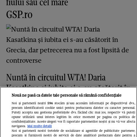
fiului său cel mare
GSP.ro
Nuntă în circuitul WTA! Daria
Kasatkina și iubita ei s-au căsătorit în
Grecia, dar petrecerea nu a fost
Nouă ne pasă ca datele tale personale să rămână confidențiale
Noi și partenerii noștri
596
stocăm și/sau accesăm informații pe dispozitivul dvs.,
lipsită de controverse
precum identificatorii cookie unici pentru prelucrarea datelor cu caracter personal.
Puteți accepta sau gestiona preferințele dvs. făcând clic mai jos, respectiv vă puteți
Redactia.ro
opune utilizării unui interes legitim în orice moment pe pagina cu politica de
confidențialitate. Aceste alegeri vor fi raportate partenerilor noștri și nu vă vor afecta
navigarea.
Mai multe detalii
Noi si partenerii nostri (retelele de socializare si agentiile de publicitate partenere,
precum si furnizorii nostri de servicii de date analitice) prelucram date pentru a