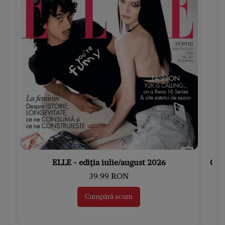
ELLE - ediția iulie/august 2026
Gard
39.99 RON
Cumpără acum