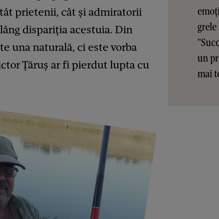
emoți
ât prietenii, cât și admiratorii
grele
plâng dispariția acestuia. Din
"Succ
te una naturală, ci este vorba
un pr
tor Țăruș ar fi pierdut lupta cu
mai t