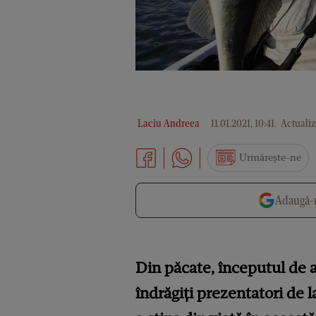
Laciu Andreea
11.01.2021, 10:41
.
Actualiza
Urmărește-ne
Adaugă-n
Din păcate, începutul de an
îndrăgiți prezentatori de l