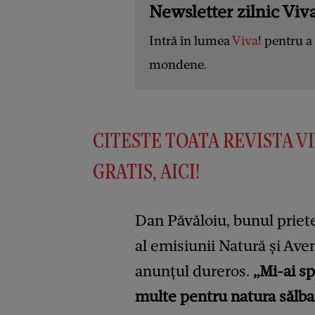
Newsletter zilnic Viva
Intră în lumea
Viva
! pentru a 
mondene.
CITESTE TOATA REVISTA V
GRATIS, AICI!
Dan Păvăloiu, bunul prieten
al emisiunii Natură și Ave
anunțul dureros.
„Mi-ai sp
multe pentru natura sălbat