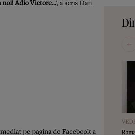
 noi! Adio Victore…
', a scris Dan
Din
VEDE
 imediat pe pagina de Facebook a
Roman