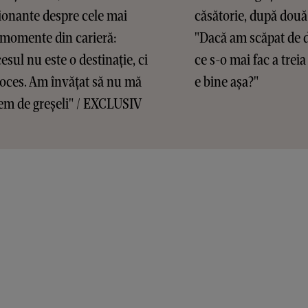
onante despre cele mai
căsătorie, după două
 momente din carieră:
"Dacă am scăpat de d
esul nu este o destinație, ci
ce s-o mai fac a treia
oces. Am învățat să nu mă
e bine așa?"
em de greșeli" / EXCLUSIV