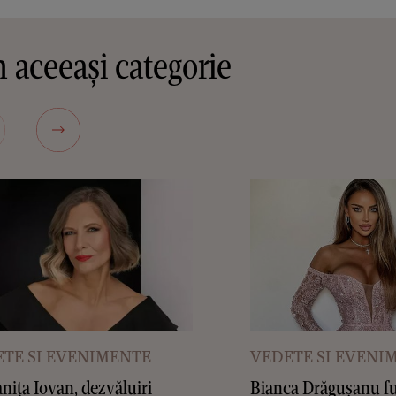
 aceeași categorie
TE SI EVENIMENTE
VEDETE SI EVENI
ița Iovan, dezvăluiri
Bianca Drăgușanu f