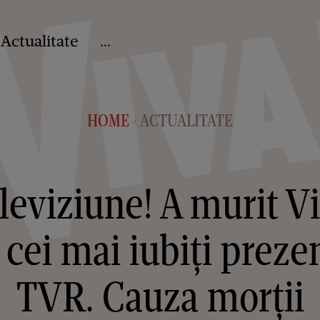
Actualitate
...
HOME
ACTUALITATE
>
eleviziune! A murit Vi
 cei mai iubiți prezen
TVR. Cauza morții