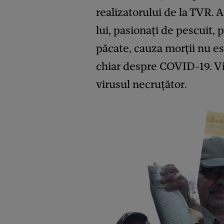
realizatorului de la TVR. At
lui, pasionați de pescuit, 
păcate, cauza morții nu es
chiar despre COVID-19. Vic
virusul necruțător.