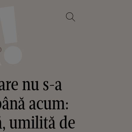
O
are nu s-a
până acum:
, umilită de