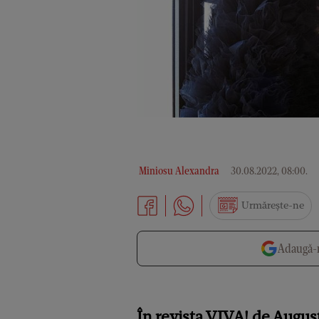
Miniosu Alexandra
30.08.2022, 08:00
.
Urmărește-ne
Adaugă-n
În revista VIVA! de August