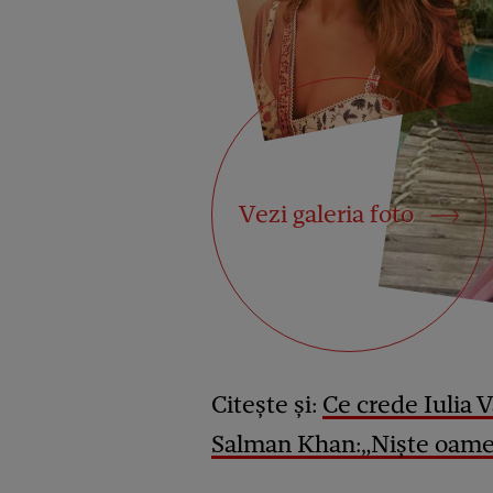
Vezi galeria foto
Citește și:
Ce crede Iulia V
Salman Khan:„Niște oame