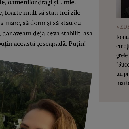
le, oamenilor dragi și… mie.
e, foarte mult să stau trei zile
la mare, să dorm și să stau cu
VEDE
 dar aveam deja ceva stabilit, așa
Roman
puțin această „escapadă. Puțin!
emoți
grele
"Succ
un pr
mai t