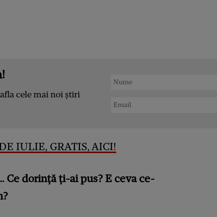
!
afla cele mai noi știri
E IULIE, GRATIS, AICI!
a… Ce dorință ți-ai pus? E ceva ce-
m?