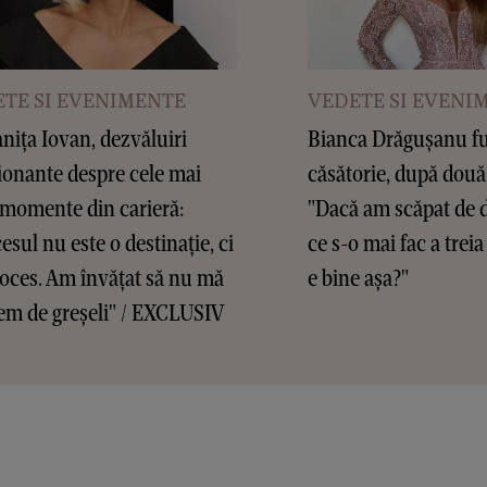
TE SI EVENIMENTE
VEDETE SI EVENI
ița Iovan, dezvăluiri
Bianca Drăgușanu f
onante despre cele mai
căsătorie, după două
 momente din carieră:
"Dacă am scăpat de d
esul nu este o destinație, ci
ce s-o mai fac a treia
oces. Am învățat să nu mă
e bine așa?"
em de greșeli" / EXCLUSIV