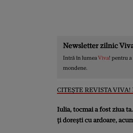
Newsletter zilnic Viva
Intră în lumea
Viva
! pentru a 
mondene.
CITEȘTE REVISTA VIVA! D
Iulia, tocmai a fost ziua t
ți dorești cu ardoare, acu