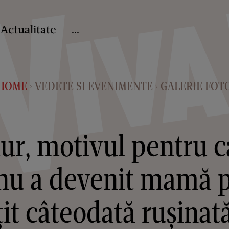
Actualitate
...
HOME
VEDETE SI EVENIMENTE
GALERIE FOT
>
>
tur, motivul pentru c
i nu a devenit mamă 
t câteodată rușinată