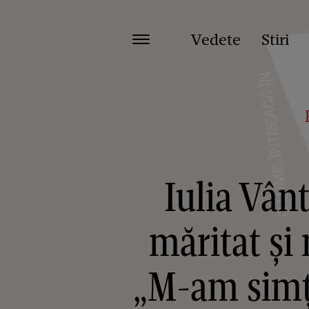
Vedete
Stiri
Iulia Vân
măritat ș
„M-am simți