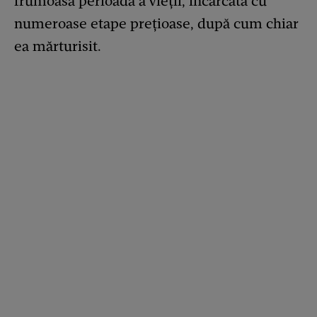
frumoasă perioadă a vieții, încărcată cu
numeroase etape prețioase, după cum chiar
ea mărturisit.