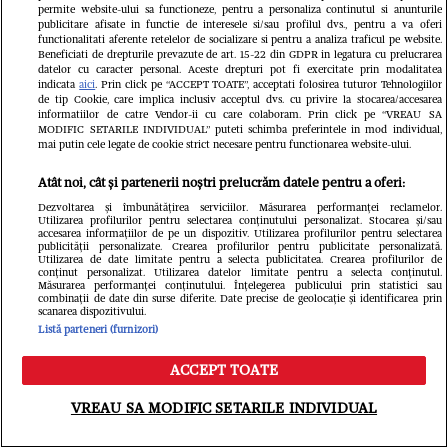
permite website-ului sa functioneze, pentru a personaliza continutul si anunturile
publicitare afisate in functie de interesele si/sau profilul dvs., pentru a va oferi
functionalitati aferente retelelor de socializare si pentru a analiza traficul pe website.
Beneficiati de drepturile prevazute de art. 15-22 din GDPR in legatura cu prelucrarea
datelor cu caracter personal. Aceste drepturi pot fi exercitate prin modalitatea
Cine este Andreea Străvoiu. Acum
indicata
aici
. Prin click pe “ACCEPT TOATE”, acceptati folosirea tuturor Tehnologiilor
de tip Cookie, care implica inclusiv acceptul dvs. cu privire la stocarea/accesarea
informatiilor de catre Vendor-ii cu care colaboram. Prin click pe “VREAU SA
prezintă ROventura, la Kanal D, dar
MODIFIC SETARILE INDIVIDUAL” puteti schimba preferintele in mod individual,
mai putin cele legate de cookie strict necesare pentru functionarea website-ului.
și-a început drumul în televiziune la
Atât noi, cât și partenerii noștri prelucrăm datele pentru a oferi:
Bravo, ai stil!: "Sunt ambițioasă și
Dezvoltarea și îmbunătățirea serviciilor. Măsurarea performanței reclamelor.
Utilizarea profilurilor pentru selectarea conținutului personalizat. Stocarea și/sau
foarte disciplinată"
accesarea informațiilor de pe un dispozitiv. Utilizarea profilurilor pentru selectarea
publicității personalizate. Crearea profilurilor pentru publicitate personalizată.
Utilizarea de date limitate pentru a selecta publicitatea. Crearea profilurilor de
conținut personalizat. Utilizarea datelor limitate pentru a selecta conținutul.
Măsurarea performanței conținutului. Înțelegerea publicului prin statistici sau
combinații de date din surse diferite. Date precise de geolocație și identificarea prin
scanarea dispozitivului.
Listă parteneri (furnizori)
ACCEPT TOATE
Meniu
Caută
VREAU SA MODIFIC SETARILE INDIVIDUAL