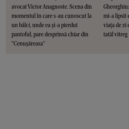
avocat Victor Anagnoste. Scena din
Gheorghiu: 
momentul în care s-au cunoscut la
mi-a lipsit
un bâlci, unde ea și-a pierdut
viața de zi
pantoful, pare desprinsă chiar din
tatăl vitre
"Cenușăreasa"