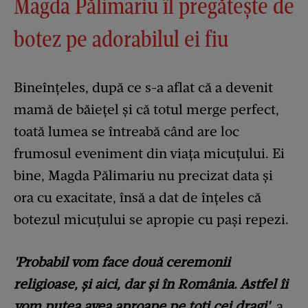
Magda Pălimariu îl pregătește de
botez pe adorabilul ei fiu
Bineînțeles, după ce s-a aflat că a devenit
mamă de băiețel și că totul merge perfect,
toată lumea se întreabă când are loc
frumosul eveniment din viața micuțului. Ei
bine, Magda Pălimariu nu precizat data și
ora cu exacitate, însă a dat de înțeles că
botezul micuțului se apropie cu pași repezi.
'Probabil vom face două ceremonii
religioase, și aici, dar și în România. Astfel îi
vom putea avea aproape pe toți cei dragi'
, a