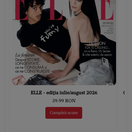
ELLE - ediția iulie/august 2026
Gard
39.99 RON
Cumpără acum