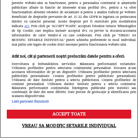
Din aceeași categorie
permite website-ului sa functioneze, pentru a personaliza continutul si anunturile
publicitare afisate in functie de interesele si/sau profilul dvs., pentru a va oferi
functionalitati aferente retelelor de socializare si pentru a analiza traficul pe website.
Beneficiati de drepturile prevazute de art. 15-22 din GDPR in legatura cu prelucrarea
datelor cu caracter personal. Aceste drepturi pot fi exercitate prin modalitatea
indicata
aici
. Prin click pe “ACCEPT TOATE”, acceptati folosirea tuturor Tehnologiilor
de tip Cookie, care implica inclusiv acceptul dvs. cu privire la stocarea/accesarea
informatiilor de catre Vendor-ii cu care colaboram. Prin click pe “VREAU SA
MODIFIC SETARILE INDIVIDUAL” puteti schimba preferintele in mod individual,
mai putin cele legate de cookie strict necesare pentru functionarea website-ului.
Atât noi, cât și partenerii noștri prelucrăm datele pentru a oferi:
Dezvoltarea și îmbunătățirea serviciilor. Măsurarea performanței reclamelor.
Utilizarea profilurilor pentru selectarea conținutului personalizat. Stocarea și/sau
accesarea informațiilor de pe un dispozitiv. Utilizarea profilurilor pentru selectarea
publicității personalizate. Crearea profilurilor pentru publicitate personalizată.
Utilizarea de date limitate pentru a selecta publicitatea. Crearea profilurilor de
conținut personalizat. Utilizarea datelor limitate pentru a selecta conținutul.
VEDETE SI EVENIMENTE
VEDETE S
Măsurarea performanței conținutului. Înțelegerea publicului prin statistici sau
combinații de date din surse diferite. Date precise de geolocație și identificarea prin
Cine este Roxana Vașniuc. A lucrat la
Ce s-a întâ
scanarea dispozitivului.
Listă parteneri (furnizori)
Etno TV, de unde a fost concediată,
Cornel Luc
ACCEPT TOATE
și este divorțată de tatăl fiicei sale
Insula iubir
Meniu
Caută
devenit pări
VREAU SA MODIFIC SETARILE INDIVIDUAL
este însărc