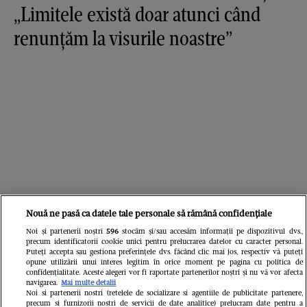
„Limitele există doar atunci când
renunțăm la visurile noastre”
Nouă ne pasă ca datele tale personale să rămână confidențiale
Noi și partenerii noștri
596
stocăm și/sau accesăm informații pe dispozitivul dvs.,
precum identificatorii cookie unici pentru prelucrarea datelor cu caracter personal.
Puteți accepta sau gestiona preferințele dvs. făcând clic mai jos, respectiv vă puteți
opune utilizării unui interes legitim în orice moment pe pagina cu politica de
confidențialitate. Aceste alegeri vor fi raportate partenerilor noștri și nu vă vor afecta
navigarea.
Mai multe detalii
Noi si partenerii nostri (retelele de socializare si agentiile de publicitate partenere,
precum si furnizorii nostri de servicii de date analitice) prelucram date pentru a