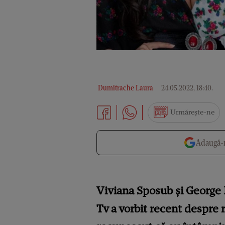
Dumitrache Laura
24.05.2022, 18:40
.
Urmărește-ne
Adaugă-n
Viviana Sposub și George 
Tv a vorbit recent despre r