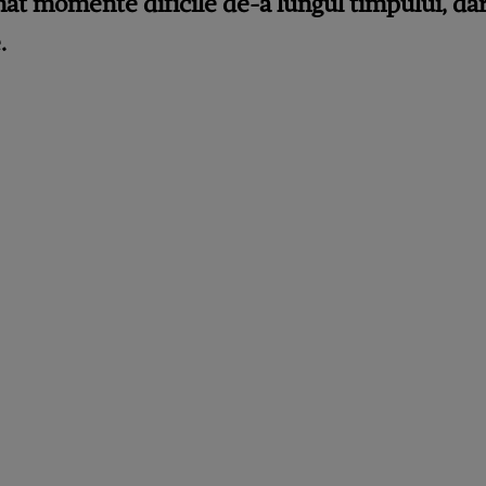
at momente dificile de-a lungul timpului, dar 
.