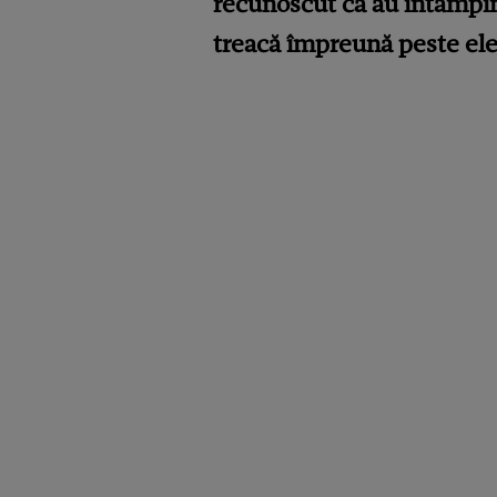
recunoscut că au întâmpin
treacă împreună peste ele