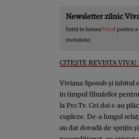
Newsletter zilnic Viva
Intră în lumea
Viva
! pentru a 
mondene.
CITEȘTE REVISTA VIVA! D
Viviana Sposub și iubitul
în timpul filmărilor pent
la Pro Tv. Cei doi s-au plă
cupleze. De-a lungul relați
au dat dovadă de sprijin și
necondiționat, au existat