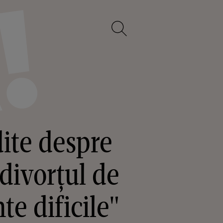
dite despre
divorțul de
e dificile"