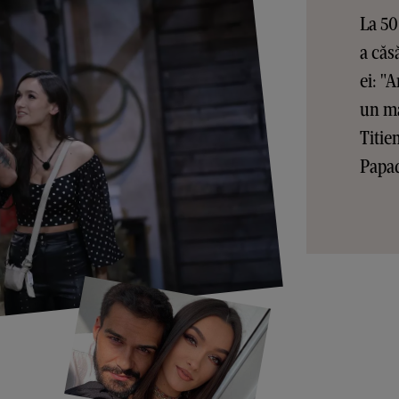
La 50
a căs
ei: "
un ma
Titie
Papa