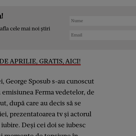
!
afla cele mai noi știri
E APRILIE, GRATIS, AICI!
 ei, George Sposub s-au cunoscut
ru emisiunea Ferma vedetelor, de
cut, după care au decis să se
ei, prezentatoarea tv și actorul
 iubire. Deși cei doi se iubesc
 și momente de tensiune în