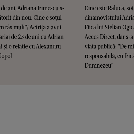
 de ani, Adriana Irimescu s-
Cine este Raluca, soț
ătorit din nou. Cine e soțul
dinamovistului Adri
Am râs mult"/ Actrița a avut
Fiica lui Stelian Ogic
riaj de 23 de ani cu Adrian
Acces Direct, dar s-a
ni și o relație cu Alexandru
viața publică: "De m
dopol
responsabilă, cu fric
Dumnezeu"