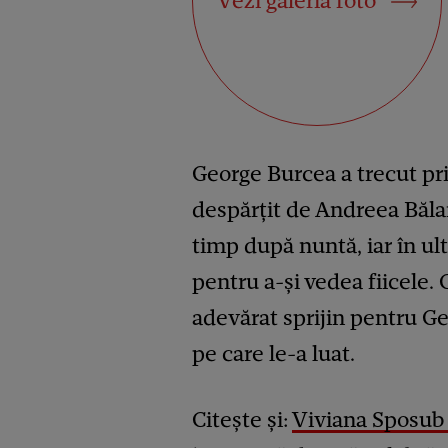
Vezi galeria foto
George Burcea a trecut prin
despărțit de Andreea Bălan
timp după nuntă, iar în ult
pentru a-și vedea fiicele. 
adevărat sprijin pentru Geo
pe care le-a luat.
Citește și:
Viviana Sposub 