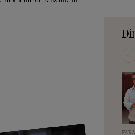
Din
FĂRĂ