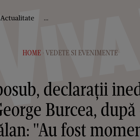
Actualitate
...
HOME
VEDETE SI EVENIMENTE
>
osub, declarații ine
 George Burcea, după 
lan: "Au fost moment