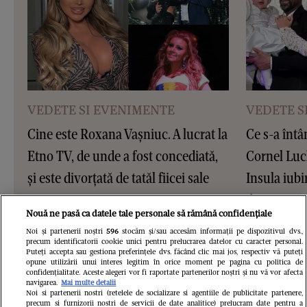
VEDETE SI EVENIMENTE
VEDETE S
Cine este Roxana Vașniuc. A lucrat la
Ce s-a întâ
Etno TV, de unde a fost concediată,
Cornel Luc
și este divorțată de tatăl fiicei sale
Insula iubir
devenit pări
Nouă ne pasă ca datele tale personale să rămână confidențiale
este însărc
Noi și partenerii noștri
596
stocăm și/sau accesăm informații pe dispozitivul dvs.,
precum identificatorii cookie unici pentru prelucrarea datelor cu caracter personal.
Puteți accepta sau gestiona preferințele dvs. făcând clic mai jos, respectiv vă puteți
opune utilizării unui interes legitim în orice moment pe pagina cu politica de
confidențialitate. Aceste alegeri vor fi raportate partenerilor noștri și nu vă vor afecta
navigarea.
Mai multe detalii
Noi si partenerii nostri (retelele de socializare si agentiile de publicitate partenere,
precum si furnizorii nostri de servicii de date analitice) prelucram date pentru a