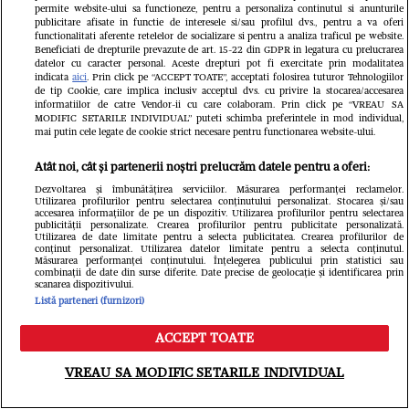
permite website-ului sa functioneze, pentru a personaliza continutul si anunturile
publicitare afisate in functie de interesele si/sau profilul dvs., pentru a va oferi
functionalitati aferente retelelor de socializare si pentru a analiza traficul pe website.
Beneficiati de drepturile prevazute de art. 15-22 din GDPR in legatura cu prelucrarea
datelor cu caracter personal. Aceste drepturi pot fi exercitate prin modalitatea
indicata
aici
. Prin click pe “ACCEPT TOATE”, acceptati folosirea tuturor Tehnologiilor
de tip Cookie, care implica inclusiv acceptul dvs. cu privire la stocarea/accesarea
informatiilor de catre Vendor-ii cu care colaboram. Prin click pe “VREAU SA
MODIFIC SETARILE INDIVIDUAL” puteti schimba preferintele in mod individual,
mai putin cele legate de cookie strict necesare pentru functionarea website-ului.
Atât noi, cât și partenerii noștri prelucrăm datele pentru a oferi:
Dezvoltarea și îmbunătățirea serviciilor. Măsurarea performanței reclamelor.
Utilizarea profilurilor pentru selectarea conținutului personalizat. Stocarea și/sau
accesarea informațiilor de pe un dispozitiv. Utilizarea profilurilor pentru selectarea
publicității personalizate. Crearea profilurilor pentru publicitate personalizată.
Utilizarea de date limitate pentru a selecta publicitatea. Crearea profilurilor de
conținut personalizat. Utilizarea datelor limitate pentru a selecta conținutul.
Măsurarea performanței conținutului. Înțelegerea publicului prin statistici sau
combinații de date din surse diferite. Date precise de geolocație și identificarea prin
scanarea dispozitivului.
Listă parteneri (furnizori)
Citește în continuare
ACCEPT TOATE
Meniu
Caută
VREAU SA MODIFIC SETARILE INDIVIDUAL