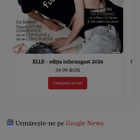
ELLE - ediția iulie/august 2026
Gard
39.99 RON
Cumpără acum
Urmărește-ne pe
Google News