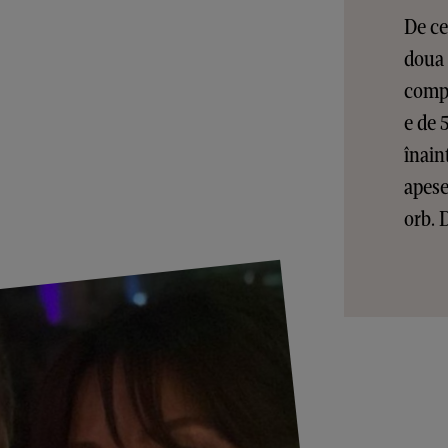
De ce
doua 
compl
e de 
înain
apese
orb. 