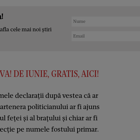
!
afla cele mai noi știri
A! DE IUNIE, GRATIS, AICI!
ele declarații după vestea că ar
artenera politicianului ar fi ajuns
ul feței și al brațului și chiar ar fi
tecție pe numele fostului primar.