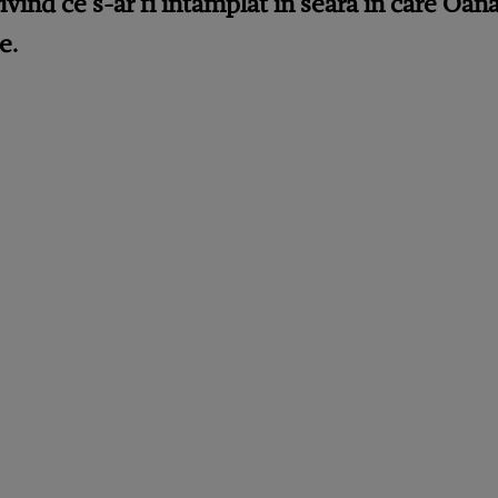
ivind ce s-ar fi întâmplat în seara în care Oana
e.