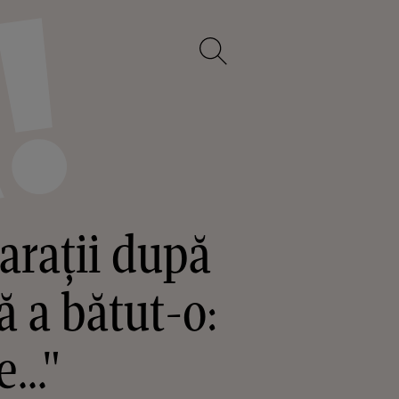
arații după
ă a bătut-o:
..."