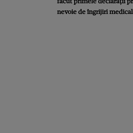
făcut primele declarații pr
nevoie de îngrijiri medical