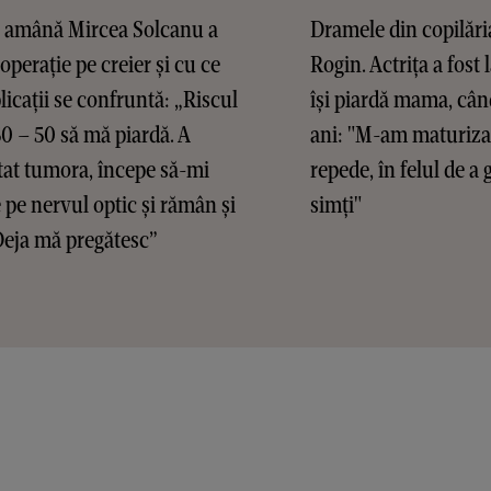
 amână Mircea Solcanu a
Dramele din copilăria
operație pe creier și cu ce
Rogin. Actrița a fost 
icații se confruntă: „Riscul
își piardă mama, cân
50 – 50 să mă piardă. A
ani: "M-am maturiza
tat tumora, începe să-mi
repede, în felul de a 
 pe nervul optic și rămân și
simți"
Deja mă pregătesc”