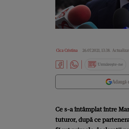
Cica Cristina
26.07.2021, 13:38
.
Actualizat
Urmărește-ne
Adaugă-n
Ce s-a întâmplat între Mar
tuturor, după ce partenera 