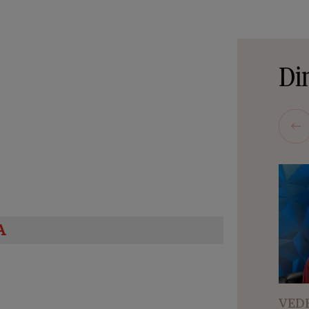
Din
VEDE