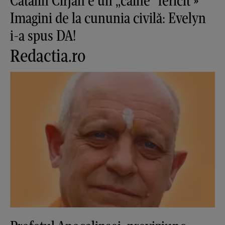
Cătălin Cîrjan e un „câine” fericit »
Imagini de la cununia civilă: Evelyn
i-a spus DA!
Redactia.ro