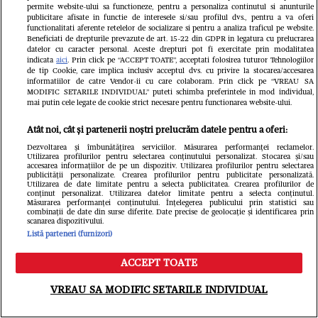
permite website-ului sa functioneze, pentru a personaliza continutul si anunturile
publicitare afisate in functie de interesele si/sau profilul dvs., pentru a va oferi
functionalitati aferente retelelor de socializare si pentru a analiza traficul pe website.
Beneficiati de drepturile prevazute de art. 15-22 din GDPR in legatura cu prelucrarea
Din aceeași categorie
datelor cu caracter personal. Aceste drepturi pot fi exercitate prin modalitatea
indicata
aici
. Prin click pe “ACCEPT TOATE”, acceptati folosirea tuturor Tehnologiilor
de tip Cookie, care implica inclusiv acceptul dvs. cu privire la stocarea/accesarea
informatiilor de catre Vendor-ii cu care colaboram. Prin click pe “VREAU SA
MODIFIC SETARILE INDIVIDUAL” puteti schimba preferintele in mod individual,
mai putin cele legate de cookie strict necesare pentru functionarea website-ului.
Atât noi, cât și partenerii noștri prelucrăm datele pentru a oferi:
Dezvoltarea și îmbunătățirea serviciilor. Măsurarea performanței reclamelor.
Utilizarea profilurilor pentru selectarea conținutului personalizat. Stocarea și/sau
accesarea informațiilor de pe un dispozitiv. Utilizarea profilurilor pentru selectarea
publicității personalizate. Crearea profilurilor pentru publicitate personalizată.
Utilizarea de date limitate pentru a selecta publicitatea. Crearea profilurilor de
conținut personalizat. Utilizarea datelor limitate pentru a selecta conținutul.
Măsurarea performanței conținutului. Înțelegerea publicului prin statistici sau
combinații de date din surse diferite. Date precise de geolocație și identificarea prin
scanarea dispozitivului.
VEDETE SI EVENIMENTE
VEDETE S
Listă parteneri (furnizori)
Bianca Pop de la Insula Iubirii s-a
Mihaela Răd
ACCEPT TOATE
Meniu
Caută
despărțit de George, tatăl fiicei sale:
adresa părin
VREAU SA MODIFIC SETARILE INDIVIDUAL
"Nu a fost o decizie ușoară. Nu caut
Baumgartne