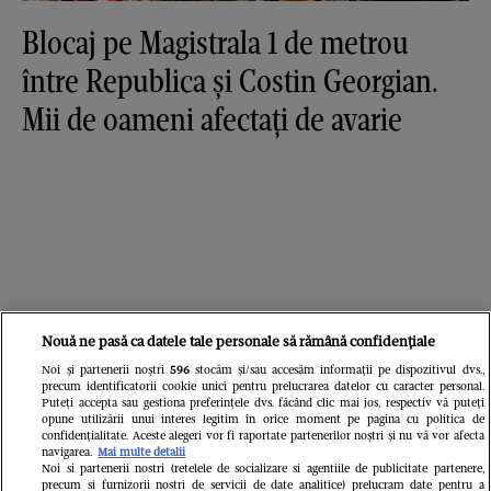
Blocaj pe Magistrala 1 de metrou
între Republica și Costin Georgian.
Mii de oameni afectați de avarie
Nouă ne pasă ca datele tale personale să rămână confidențiale
Noi și partenerii noștri
596
stocăm și/sau accesăm informații pe dispozitivul dvs.,
precum identificatorii cookie unici pentru prelucrarea datelor cu caracter personal.
Puteți accepta sau gestiona preferințele dvs. făcând clic mai jos, respectiv vă puteți
opune utilizării unui interes legitim în orice moment pe pagina cu politica de
confidențialitate. Aceste alegeri vor fi raportate partenerilor noștri și nu vă vor afecta
navigarea.
Mai multe detalii
Noi si partenerii nostri (retelele de socializare si agentiile de publicitate partenere,
precum si furnizorii nostri de servicii de date analitice) prelucram date pentru a