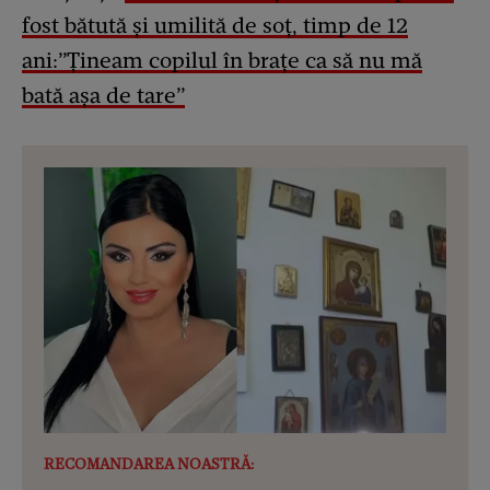
fost bătută și umilită de soț, timp de 12
ani:”Țineam copilul în brațe ca să nu mă
bată așa de tare”
RECOMANDAREA NOASTRĂ: