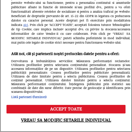
permite website-ului sa functioneze, pentru a personaliza continutul si anunturile
publicitare afisate in functie de interesele si/sau profilul dvs., pentru a va oferi
functionalitati aferente retelelor de socializare si pentru a analiza traficul pe website.
Cine este și cum arată soția lui
Beneficiati de drepturile prevazute de art. 15-22 din GDPR in legatura cu prelucrarea
datelor cu caracter personal. Aceste drepturi pot fi exercitate prin modalitatea
Gheorghe Visu. Actorul a fost burlac
indicata
aici
. Prin click pe “ACCEPT TOATE”, acceptati folosirea tuturor Tehnologiilor
de tip Cookie, care implica inclusiv acceptul dvs. cu privire la stocarea/accesarea
informatiilor de catre Vendor-ii cu care colaboram. Prin click pe “VREAU SA
până la 50 de ani: "Soția mea e
MODIFIC SETARILE INDIVIDUAL” puteti schimba preferintele in mod individual,
mai putin cele legate de cookie strict necesare pentru functionarea website-ului.
familia mea și singurul om care-mi
Atât noi, cât și partenerii noștri prelucrăm datele pentru a oferi:
cunoaște fricile"
Dezvoltarea și îmbunătățirea serviciilor. Măsurarea performanței reclamelor.
Utilizarea profilurilor pentru selectarea conținutului personalizat. Stocarea și/sau
accesarea informațiilor de pe un dispozitiv. Utilizarea profilurilor pentru selectarea
publicității personalizate. Crearea profilurilor pentru publicitate personalizată.
Utilizarea de date limitate pentru a selecta publicitatea. Crearea profilurilor de
conținut personalizat. Utilizarea datelor limitate pentru a selecta conținutul.
Măsurarea performanței conținutului. Înțelegerea publicului prin statistici sau
combinații de date din surse diferite. Date precise de geolocație și identificarea prin
scanarea dispozitivului.
Listă parteneri (furnizori)
ACCEPT TOATE
Meniu
Caută
VREAU SA MODIFIC SETARILE INDIVIDUAL