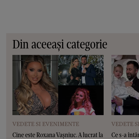
Din aceeași categorie
VEDETE SI EVENIMENTE
VEDETE S
Cine este Roxana Vașniuc. A lucrat la
Ce s-a întâ