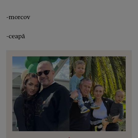
-morcov
-ceapă