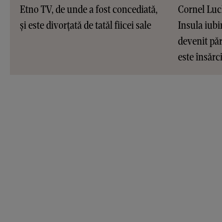
Etno TV, de unde a fost concediată,
Cornel Luc
și este divorțată de tatăl fiicei sale
Insula iubir
devenit pări
este însărc