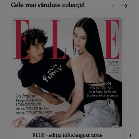
Cele mai vândute colecții!
ELLE - ediția iulie/august 2026
Gard