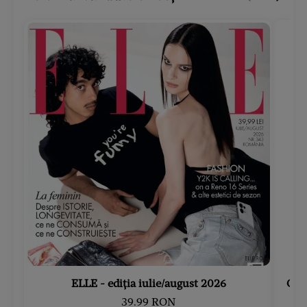
ELLE - ediția iulie/august 2026
Gard
39.99 RON