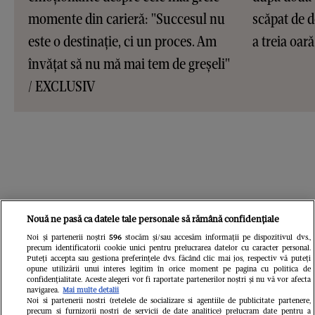
momente din carieră: "Succesul nu
scăpat de d
este o destinație, ci un proces. Am
a treia oar
învățat să nu mă mai tem de greșeli"
/ EXCLUSIV
Nouă ne pasă ca datele tale personale să rămână confidențiale
Noi și partenerii noștri
596
stocăm și/sau accesăm informații pe dispozitivul dvs.,
precum identificatorii cookie unici pentru prelucrarea datelor cu caracter personal.
Puteți accepta sau gestiona preferințele dvs. făcând clic mai jos, respectiv vă puteți
opune utilizării unui interes legitim în orice moment pe pagina cu politica de
confidențialitate. Aceste alegeri vor fi raportate partenerilor noștri și nu vă vor afecta
navigarea.
Mai multe detalii
Noi si partenerii nostri (retelele de socializare si agentiile de publicitate partenere,
precum si furnizorii nostri de servicii de date analitice) prelucram date pentru a