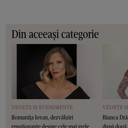
Din aceeași categorie
VEDETE SI EVENIMENTE
VEDETE S
Romanița Iovan, dezvăluiri
Bianca Dră
emoționante despre cele mai grele
după două 