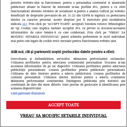
permite website-ului sa functioneze, pentru a personaliza continutul si anunturile
publicitare afisate in functie de interesele si/sau profilul dvs., pentru a va oferi
functionalitati aferente retelelor de socializare si pentru a analiza traficul pe website.
Beneficiati de drepturile prevazute de art. 15-22 din GDPR in legatura cu prelucrarea
datelor cu caracter personal. Aceste drepturi pot fi exercitate prin modalitatea
indicata
aici
. Prin click pe “ACCEPT TOATE”, acceptati folosirea tuturor Tehnologiilor
de tip Cookie, care implica inclusiv acceptul dvs. cu privire la stocarea/accesarea
informatiilor de catre Vendor-ii cu care colaboram. Prin click pe “VREAU SA
MODIFIC SETARILE INDIVIDUAL” puteti schimba preferintele in mod individual,
mai putin cele legate de cookie strict necesare pentru functionarea website-ului.
Citește în continuare
Atât noi, cât și partenerii noștri prelucrăm datele pentru a oferi:
Dezvoltarea și îmbunătățirea serviciilor. Măsurarea performanței reclamelor.
Utilizarea profilurilor pentru selectarea conținutului personalizat. Stocarea și/sau
accesarea informațiilor de pe un dispozitiv. Utilizarea profilurilor pentru selectarea
publicității personalizate. Crearea profilurilor pentru publicitate personalizată.
Utilizarea de date limitate pentru a selecta publicitatea. Crearea profilurilor de
conținut personalizat. Utilizarea datelor limitate pentru a selecta conținutul.
Măsurarea performanței conținutului. Înțelegerea publicului prin statistici sau
combinații de date din surse diferite. Date precise de geolocație și identificarea prin
scanarea dispozitivului.
Listă parteneri (furnizori)
ACCEPT TOATE
Meniu
Caută
VREAU SA MODIFIC SETARILE INDIVIDUAL