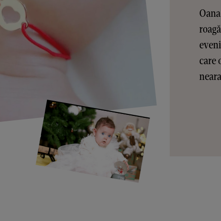
Oana 
roagă
eveni
care 
nearan