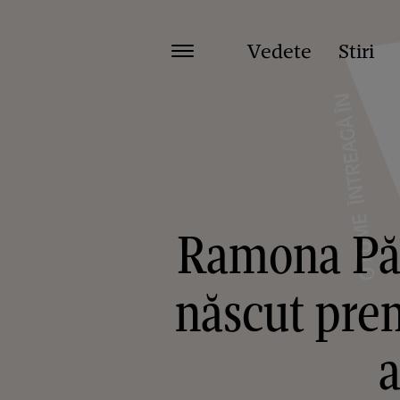
Vedete
Stiri
Ramona Pău
născut prem
a