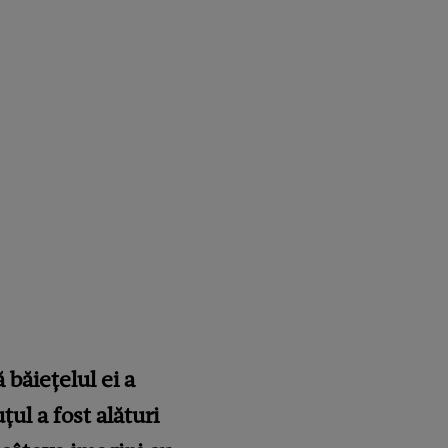
băiețelul ei a
ul a fost alături