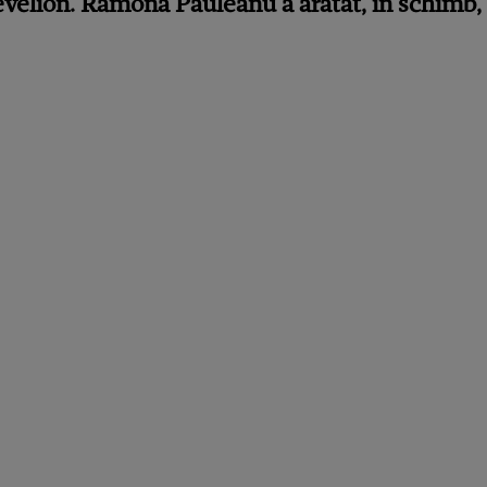
 Revelion. Ramona Păuleanu a arătat, în schimb,