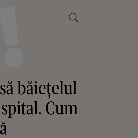
ă băiețelul
 spital. Cum
nă