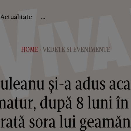
Actualitate
...
HOME
VEDETE SI EVENIMENTE
>
leanu și-a adus acas
atur, după 8 luni în
rată sora lui geamă