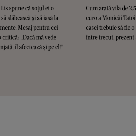
Lis spune că soțul ei o
Cum arată vila de 2,
 să slăbească și să iasă la
euro a Monicăi Tatoi
mente. Mesaj pentru cei
casei trebuie să fie o
o critică: „Dacă mă vede
între trecut, prezent 
jată, îl afectează și pe el!”