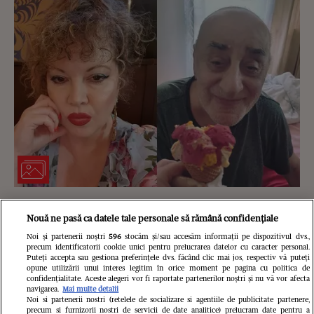
Oana Lis spune că soțul ei o roagă să
Nouă ne pasă ca datele tale personale să rămână confidențiale
slăbească și să iasă la evenimente.
Noi și partenerii noștri
596
stocăm și/sau accesăm informații pe dispozitivul dvs.,
precum identificatorii cookie unici pentru prelucrarea datelor cu caracter personal.
Mesaj pentru cei care o critică: „Dacă
Puteți accepta sau gestiona preferințele dvs. făcând clic mai jos, respectiv vă puteți
opune utilizării unui interes legitim în orice moment pe pagina cu politica de
confidențialitate. Aceste alegeri vor fi raportate partenerilor noștri și nu vă vor afecta
mă vede nearanjată, îl afectează și pe
navigarea.
Mai multe detalii
Noi si partenerii nostri (retelele de socializare si agentiile de publicitate partenere,
el!”
precum si furnizorii nostri de servicii de date analitice) prelucram date pentru a