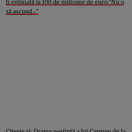
fi estimată la 100 de milioane de euro:”Nu o
să ascund…”
Citește și:
Drama neștiută a lui Carmen de la