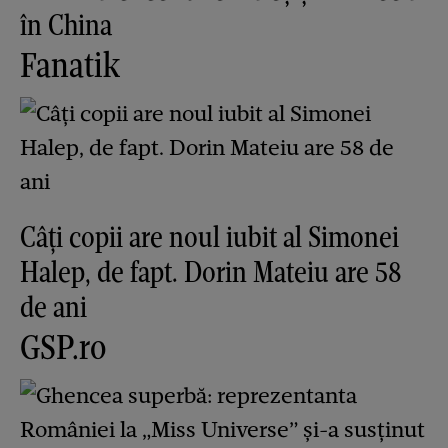
în China
Fanatik
Câți copii are noul iubit al Simonei
Halep, de fapt. Dorin Mateiu are 58
de ani
GSP.ro