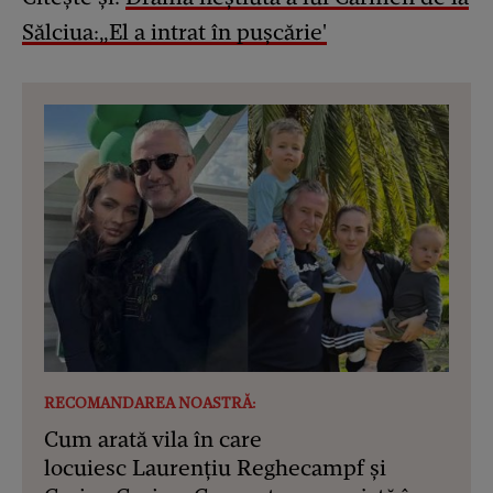
Sălciua:„El a intrat în pușcărie'
RECOMANDAREA NOASTRĂ:
Cum arată vila în care
locuiesc Laurențiu Reghecampf și