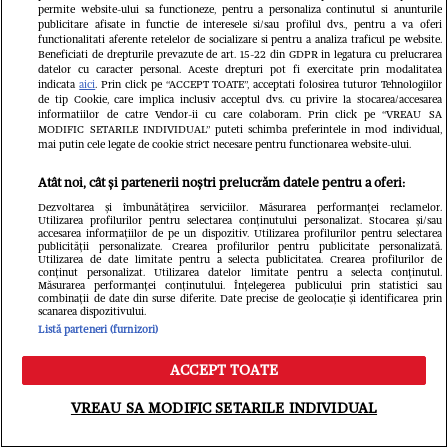
permite website-ului sa functioneze, pentru a personaliza continutul si anunturile
publicitare afisate in functie de interesele si/sau profilul dvs., pentru a va oferi
functionalitati aferente retelelor de socializare si pentru a analiza traficul pe website.
Beneficiati de drepturile prevazute de art. 15-22 din GDPR in legatura cu prelucrarea
datelor cu caracter personal. Aceste drepturi pot fi exercitate prin modalitatea
indicata
aici
. Prin click pe “ACCEPT TOATE”, acceptati folosirea tuturor Tehnologiilor
de tip Cookie, care implica inclusiv acceptul dvs. cu privire la stocarea/accesarea
informatiilor de catre Vendor-ii cu care colaboram. Prin click pe “VREAU SA
MODIFIC SETARILE INDIVIDUAL” puteti schimba preferintele in mod individual,
mai putin cele legate de cookie strict necesare pentru functionarea website-ului.
Atât noi, cât și partenerii noștri prelucrăm datele pentru a oferi:
Dezvoltarea și îmbunătățirea serviciilor. Măsurarea performanței reclamelor.
Utilizarea profilurilor pentru selectarea conținutului personalizat. Stocarea și/sau
accesarea informațiilor de pe un dispozitiv. Utilizarea profilurilor pentru selectarea
publicității personalizate. Crearea profilurilor pentru publicitate personalizată.
Utilizarea de date limitate pentru a selecta publicitatea. Crearea profilurilor de
conținut personalizat. Utilizarea datelor limitate pentru a selecta conținutul.
Măsurarea performanței conținutului. Înțelegerea publicului prin statistici sau
combinații de date din surse diferite. Date precise de geolocație și identificarea prin
scanarea dispozitivului.
Listă parteneri (furnizori)
Cum arată vila de 2,5 milioane de
ACCEPT TOATE
euro a Monicăi Tatoiu: „Miezul casei
Meniu
Caută
VREAU SA MODIFIC SETARILE INDIVIDUAL
trebuie să fie o legătură între trecut,