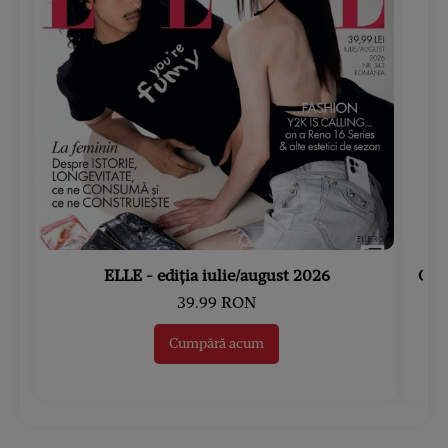
ELLE - ediția iulie/august 2026
Gard
39.99 RON
Cumpără acum