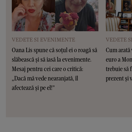
VEDETE SI EVENIMENTE
VEDETE S
Oana Lis spune că soțul ei o roagă să
Cum arată v
slăbească și să iasă la evenimente.
euro a Moni
Mesaj pentru cei care o critică:
trebuie să f
„Dacă mă vede nearanjată, îl
prezent și v
afectează și pe el!”