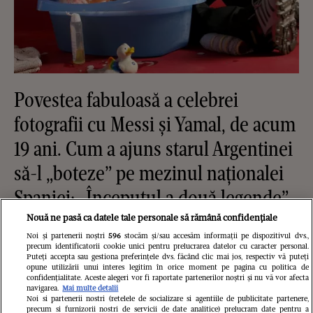
Povestea fabuloasă a celebrei
fotografii cu Messi și Yamal, de acum
19 ani. Cum a ajuns starul Argentinei
să-l „boteze” pe mezinul naționalei
Spaniei: „Începutul a două legende”
Nouă ne pasă ca datele tale personale să rămână confidențiale
Noi și partenerii noștri
596
stocăm și/sau accesăm informații pe dispozitivul dvs.,
precum identificatorii cookie unici pentru prelucrarea datelor cu caracter personal.
Puteți accepta sau gestiona preferințele dvs. făcând clic mai jos, respectiv vă puteți
opune utilizării unui interes legitim în orice moment pe pagina cu politica de
confidențialitate. Aceste alegeri vor fi raportate partenerilor noștri și nu vă vor afecta
navigarea.
Mai multe detalii
Noi si partenerii nostri (retelele de socializare si agentiile de publicitate partenere,
precum si furnizorii nostri de servicii de date analitice) prelucram date pentru a