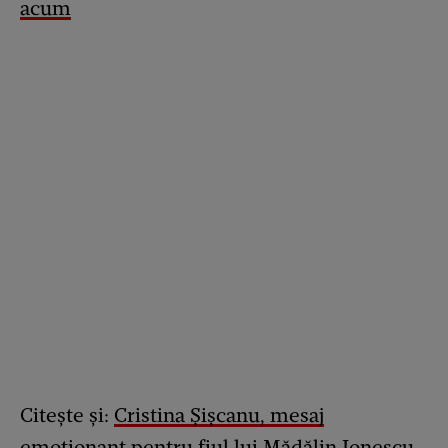
acum
Citește și:
Cristina Șișcanu, mesaj
emoționant pentru fiul lui Mădălin Ionescu,