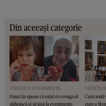
Din aceeași categorie
VEDETE SI EVENIMENTE
VEDETE S
Oana Lis spune că soțul ei o roagă să
Cum arată v
slăbească și să iasă la evenimente.
euro a Moni