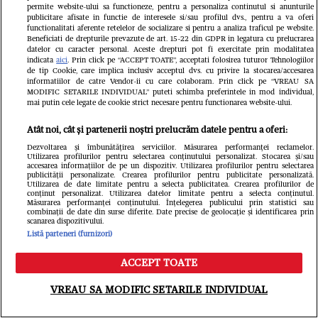
permite website-ului sa functioneze, pentru a personaliza continutul si anunturile
publicitare afisate in functie de interesele si/sau profilul dvs., pentru a va oferi
functionalitati aferente retelelor de socializare si pentru a analiza traficul pe website.
Beneficiati de drepturile prevazute de art. 15-22 din GDPR in legatura cu prelucrarea
FANATIK.RO
datelor cu caracter personal. Aceste drepturi pot fi exercitate prin modalitatea
indicata
aici
. Prin click pe “ACCEPT TOATE”, acceptati folosirea tuturor Tehnologiilor
Marcel Pușcaș, uimit de ce a văzut în
de tip Cookie, care implica inclusiv acceptul dvs. cu privire la stocarea/accesarea
informatiilor de catre Vendor-ii cu care colaboram. Prin click pe “VREAU SA
MODIFIC SETARILE INDIVIDUAL” puteti schimba preferintele in mod individual,
FCSB – FC Argeș 2-0: „De la sublim
mai putin cele legate de cookie strict necesare pentru functionarea website-ului.
la aproape ridicol”
Atât noi, cât și partenerii noștri prelucrăm datele pentru a oferi:
Dezvoltarea și îmbunătățirea serviciilor. Măsurarea performanței reclamelor.
Utilizarea profilurilor pentru selectarea conținutului personalizat. Stocarea și/sau
accesarea informațiilor de pe un dispozitiv. Utilizarea profilurilor pentru selectarea
publicității personalizate. Crearea profilurilor pentru publicitate personalizată.
Utilizarea de date limitate pentru a selecta publicitatea. Crearea profilurilor de
conținut personalizat. Utilizarea datelor limitate pentru a selecta conținutul.
Măsurarea performanței conținutului. Înțelegerea publicului prin statistici sau
combinații de date din surse diferite. Date precise de geolocație și identificarea prin
scanarea dispozitivului.
Listă parteneri (furnizori)
ACCEPT TOATE
GSP.RO
Meniu
Caută
Aymen Boutoutaou, noua
VREAU SA MODIFIC SETARILE INDIVIDUAL
GSP.RO