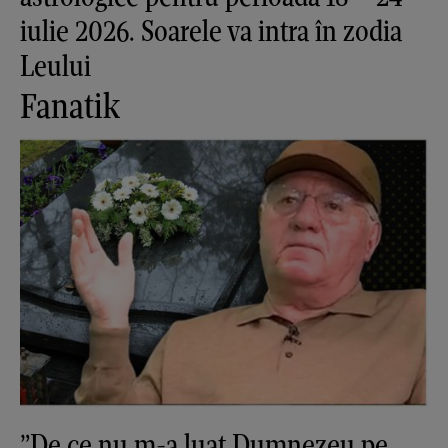
iulie 2026. Soarele va intra în zodia
Leului
Fanatik
”De ce nu m-a luat Dumnezeu pe