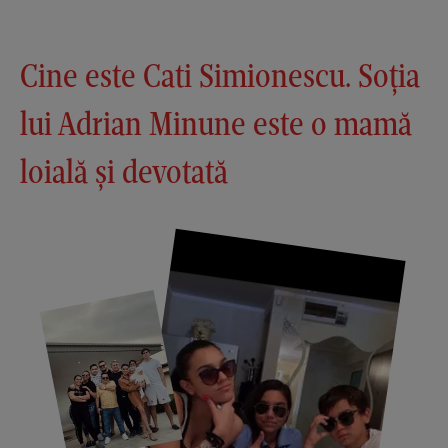
Cine este Cati Simionescu. Soția
lui Adrian Minune este o mamă
loială și devotată