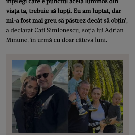
înţelegi care e punctul acela luminos din
viaţa ta, trebuie să lupţi. Eu am luptat, dar
mi-a fost mai greu să păstrez decât să obţin'
,
a declarat Cati Simionescu, soția lui Adrian
Minune, în urmă cu doar câteva luni.