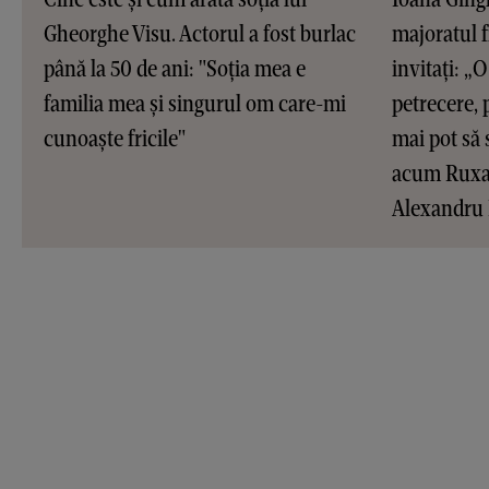
Gheorghe Visu. Actorul a fost burlac
majoratul f
până la 50 de ani: "Soția mea e
invitați: „O 
familia mea și singurul om care-mi
petrecere, 
cunoaște fricile"
mai pot să 
acum Ruxan
Alexandru