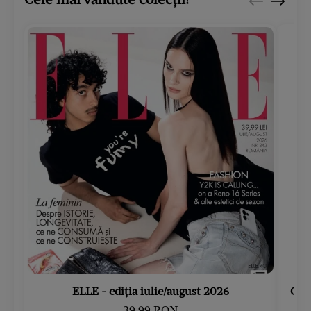
ELLE - ediția iulie/august 2026
Gard
39.99 RON