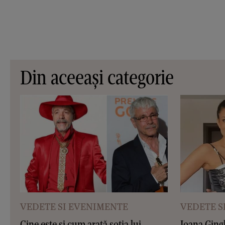
Din aceeași categorie
VEDETE SI EVENIMENTE
VEDETE S
Cine este și cum arată soția lui
Ioana Gingh