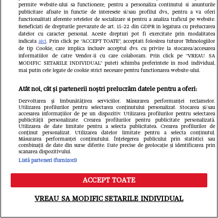
permite website-ului sa functioneze, pentru a personaliza continutul si anunturile
publicitare afisate in functie de interesele si/sau profilul dvs., pentru a va oferi
functionalitati aferente retelelor de socializare si pentru a analiza traficul pe website.
Beneficiati de drepturile prevazute de art. 15-22 din GDPR in legatura cu prelucrarea
datelor cu caracter personal. Aceste drepturi pot fi exercitate prin modalitatea
indicata
aici
. Prin click pe “ACCEPT TOATE”, acceptati folosirea tuturor Tehnologiilor
de tip Cookie, care implica inclusiv acceptul dvs. cu privire la stocarea/accesarea
informatiilor de catre Vendor-ii cu care colaboram. Prin click pe “VREAU SA
Ce s-a întâmplat cu Maria Covasa și
MODIFIC SETARILE INDIVIDUAL” puteti schimba preferintele in mod individual,
mai putin cele legate de cookie strict necesare pentru functionarea website-ului.
Dani Boy după Insula iubirii. Fosta
Atât noi, cât și partenerii noștri prelucrăm datele pentru a oferi:
concurentă și-a schimbat radical
Dezvoltarea și îmbunătățirea serviciilor. Măsurarea performanței reclamelor.
Utilizarea profilurilor pentru selectarea conținutului personalizat. Stocarea și/sau
imaginea, iar el se pregătește să se
accesarea informațiilor de pe un dispozitiv. Utilizarea profilurilor pentru selectarea
publicității personalizate. Crearea profilurilor pentru publicitate personalizată.
Utilizarea de date limitate pentru a selecta publicitatea. Crearea profilurilor de
căsătorească
conținut personalizat. Utilizarea datelor limitate pentru a selecta conținutul.
Măsurarea performanței conținutului. Înțelegerea publicului prin statistici sau
combinații de date din surse diferite. Date precise de geolocație și identificarea prin
scanarea dispozitivului.
Listă parteneri (furnizori)
ACCEPT TOATE
Meniu
Caută
VREAU SA MODIFIC SETARILE INDIVIDUAL