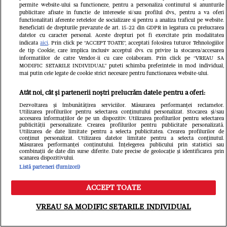
permite website-ului sa functioneze, pentru a personaliza continutul si anunturile
publicitare afisate in functie de interesele si/sau profilul dvs., pentru a va oferi
Cum a fost ultimul an din viața
functionalitati aferente retelelor de socializare si pentru a analiza traficul pe website.
Beneficiati de drepturile prevazute de art. 15-22 din GDPR in legatura cu prelucrarea
datelor cu caracter personal. Aceste drepturi pot fi exercitate prin modalitatea
regretatei actrițe Adela Mărculescu:
indicata
aici
. Prin click pe “ACCEPT TOATE”, acceptati folosirea tuturor Tehnologiilor
de tip Cookie, care implica inclusiv acceptul dvs. cu privire la stocarea/accesarea
„Era într-un azil, în scaun cu rotile.
informatiilor de catre Vendor-ii cu care colaboram. Prin click pe “VREAU SA
MODIFIC SETARILE INDIVIDUAL” puteti schimba preferintele in mod individual,
Fractura de șold i-a grăbit finalul”
mai putin cele legate de cookie strict necesare pentru functionarea website-ului.
Atât noi, cât și partenerii noștri prelucrăm datele pentru a oferi:
Dezvoltarea și îmbunătățirea serviciilor. Măsurarea performanței reclamelor.
Utilizarea profilurilor pentru selectarea conținutului personalizat. Stocarea și/sau
accesarea informațiilor de pe un dispozitiv. Utilizarea profilurilor pentru selectarea
publicității personalizate. Crearea profilurilor pentru publicitate personalizată.
Utilizarea de date limitate pentru a selecta publicitatea. Crearea profilurilor de
conținut personalizat. Utilizarea datelor limitate pentru a selecta conținutul.
Măsurarea performanței conținutului. Înțelegerea publicului prin statistici sau
combinații de date din surse diferite. Date precise de geolocație și identificarea prin
scanarea dispozitivului.
Listă parteneri (furnizori)
ACCEPT TOATE
Meniu
Caută
VREAU SA MODIFIC SETARILE INDIVIDUAL