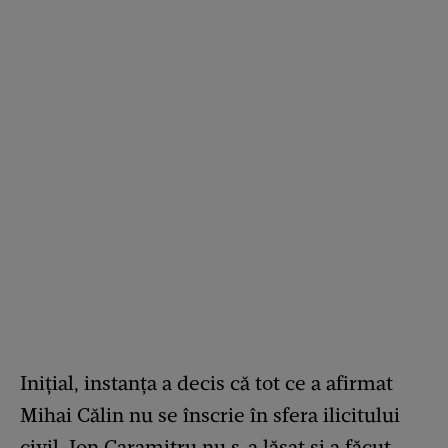
Inițial, instanța a decis că tot ce a afirmat
Mihai Călin nu se înscrie în sfera ilicitului
civil. Ion Caramitru nu s-a lăsat și a făcut