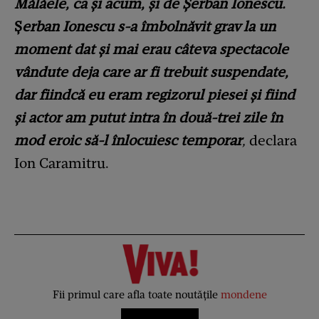
Mălăele, ca şi acum, şi de Şerban Ionescu.
Ş
erban Ionescu s-a îmbolnăvit grav la un
moment dat şi mai erau câteva spectacole
vândute deja care ar fi trebuit suspendate,
dar fiindcă eu eram regizorul piesei şi fiind
şi actor am putut intra în două-trei zile în
mod eroic să-l înlocuiesc temporar
,
declara
Ion Caramitru.
Fii primul care afla toate noutățile
mondene