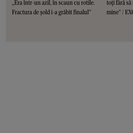
„Era într-un azil, în scaun cu rotile.
toți fără s
Fractura de șold i-a grăbit finalul”
mine" / E