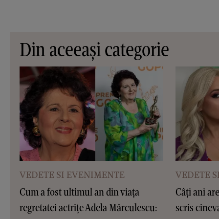
Din aceeași categorie
VEDETE SI EVENIMENTE
VEDETE S
Cum a fost ultimul an din viața
Câți ani are
regretatei actrițe Adela Mărculescu:
scris cinev