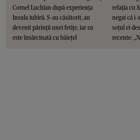
Cornel Luchian după experiența
relația cu 
Insula iubirii. S-au căsătorit, au
negat că i-
devenit părinții unei fetițe, iar ea
soțul ei de
este însărcinată cu băiețel
recente: „N