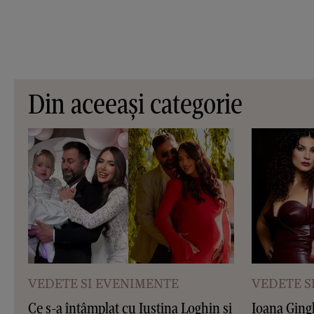
Din aceeași categorie
VEDETE SI EVENIMENTE
VEDETE S
Ce s-a întâmplat cu Iustina Loghin și
Ioana Ging