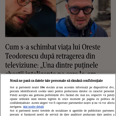
Cum s-a schimbat viața lui Oreste
Teodorescu după retragerea din
televiziune: „Una dintre puținele
chestii inteligente pe care le-am
făcut în viața mea a fost că am fugit
Nouă ne pasă ca datele tale personale să rămână confidențiale
Noi și partenerii noștri
596
stocăm și/sau accesăm informații pe dispozitivul dvs.,
de și din București”
precum identificatorii cookie unici pentru prelucrarea datelor cu caracter personal.
Puteți accepta sau gestiona preferințele dvs. făcând clic mai jos, respectiv vă puteți
opune utilizării unui interes legitim în orice moment pe pagina cu politica de
confidențialitate. Aceste alegeri vor fi raportate partenerilor noștri și nu vă vor afecta
navigarea.
Mai multe detalii
Noi si partenerii nostri (retelele de socializare si agentiile de publicitate partenere,
precum si furnizorii nostri de servicii de date analitice) prelucram date pentru a