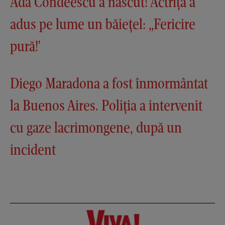
Ada Condeescu a născut! Actrița a
adus pe lume un băiețel: „Fericire
pură!'
Diego Maradona a fost înmormântat
la Buenos Aires. Poliția a intervenit
cu gaze lacrimongene, după un
incident