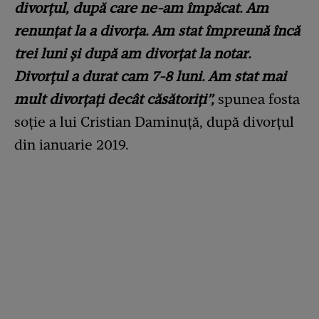
divorţul, după care ne-am împăcat. Am
renunţat la a divorţa. Am stat împreună încă
trei luni şi după am divorţat la notar.
Divorţul a durat cam 7-8 luni. Am stat mai
mult divorţaţi decât căsătoriţi”,
spunea fosta
soţie a lui Cristian Daminuţă, după divorțul
din ianuarie 2019.