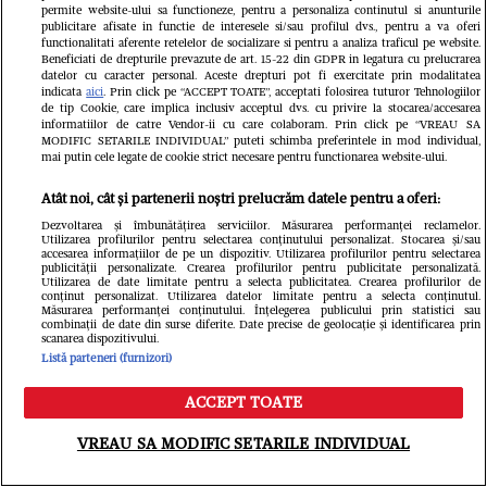
permite website-ului sa functioneze, pentru a personaliza continutul si anunturile
publicitare afisate in functie de interesele si/sau profilul dvs., pentru a va oferi
functionalitati aferente retelelor de socializare si pentru a analiza traficul pe website.
Beneficiati de drepturile prevazute de art. 15-22 din GDPR in legatura cu prelucrarea
datelor cu caracter personal. Aceste drepturi pot fi exercitate prin modalitatea
indicata
aici
. Prin click pe “ACCEPT TOATE”, acceptati folosirea tuturor Tehnologiilor
de tip Cookie, care implica inclusiv acceptul dvs. cu privire la stocarea/accesarea
informatiilor de catre Vendor-ii cu care colaboram. Prin click pe “VREAU SA
MODIFIC SETARILE INDIVIDUAL” puteti schimba preferintele in mod individual,
mai putin cele legate de cookie strict necesare pentru functionarea website-ului.
FANATIK.RO
Atât noi, cât și partenerii noștri prelucrăm datele pentru a oferi:
Cine este Aymen Boutoutaou, cel
Dezvoltarea și îmbunătățirea serviciilor. Măsurarea performanței reclamelor.
Utilizarea profilurilor pentru selectarea conținutului personalizat. Stocarea și/sau
accesarea informațiilor de pe un dispozitiv. Utilizarea profilurilor pentru selectarea
mai scump transfer al verii la FCSB!
publicității personalizate. Crearea profilurilor pentru publicitate personalizată.
Utilizarea de date limitate pentru a selecta publicitatea. Crearea profilurilor de
conținut personalizat. Utilizarea datelor limitate pentru a selecta conținutul.
Unde excelează și ce puncte slabe
Măsurarea performanței conținutului. Înțelegerea publicului prin statistici sau
combinații de date din surse diferite. Date precise de geolocație și identificarea prin
are: „Îmi place să provoc”
scanarea dispozitivului.
Listă parteneri (furnizori)
ACCEPT TOATE
Meniu
Caută
VREAU SA MODIFIC SETARILE INDIVIDUAL