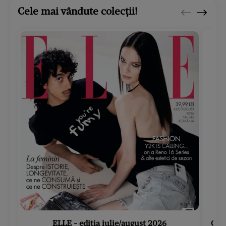
Cele mai vândute colecții!
ELLE - ediția iulie/august 2026
Gard