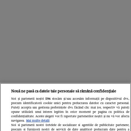
Nouă ne pasă ca datele tale personale să rămână confidențiale
Noi și partenerii noștri
596
stocăm și/sau accesăm informații pe dispozitivul dvs.,
precum identificatorii cookie unici pentru prelucrarea datelor cu caracter personal.
Libertatea
Puteți accepta sau gestiona preferințele dvs. făcând clic mai jos, respectiv vă puteți
opune utilizării unui interes legitim în orice moment pe pagina cu politica de
confidențialitate. Aceste alegeri vor fi raportate partenerilor noștri și nu vă vor afecta
navigarea.
Mai multe detalii
Noi si partenerii nostri (retelele de socializare si agentiile de publicitate partenere,
precum si furnizorii nostri de servicii de date analitice) prelucram date pentru a