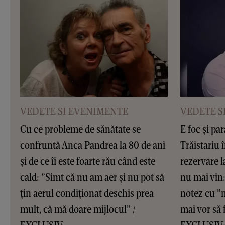
VEDETE SI EVENIMENTE
VEDETE S
Cu ce probleme de sănătate se
E foc și pa
confruntă Anca Pandrea la 80 de ani
Trăistariu î
și de ce îi este foarte rău când este
rezervare l
cald: ”Simt că nu am aer și nu pot să
nu mai vin:
țin aerul condiționat deschis prea
notez cu ”n
mult, că mă doare mijlocul” /
mai vor să 