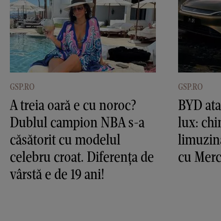
GSP.RO
GSP.RO
A treia oară e cu noroc?
BYD ata
Dublul campion NBA s-a
lux: chi
căsătorit cu modelul
limuzină
celebru croat. Diferența de
cu Mer
vârstă e de 19 ani!