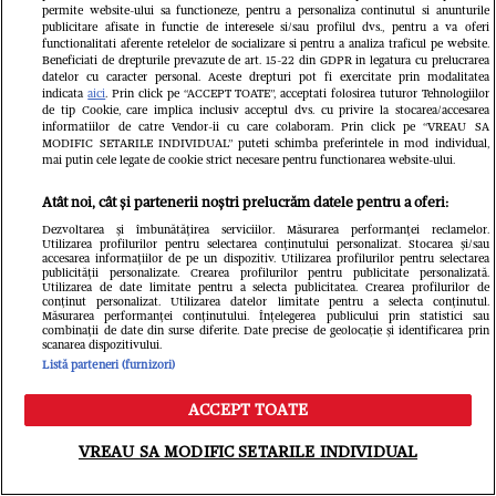
permite website-ului sa functioneze, pentru a personaliza continutul si anunturile
publicitare afisate in functie de interesele si/sau profilul dvs., pentru a va oferi
functionalitati aferente retelelor de socializare si pentru a analiza traficul pe website.
Beneficiati de drepturile prevazute de art. 15-22 din GDPR in legatura cu prelucrarea
datelor cu caracter personal. Aceste drepturi pot fi exercitate prin modalitatea
indicata
aici
. Prin click pe “ACCEPT TOATE”, acceptati folosirea tuturor Tehnologiilor
de tip Cookie, care implica inclusiv acceptul dvs. cu privire la stocarea/accesarea
informatiilor de catre Vendor-ii cu care colaboram. Prin click pe “VREAU SA
MODIFIC SETARILE INDIVIDUAL” puteti schimba preferintele in mod individual,
mai putin cele legate de cookie strict necesare pentru functionarea website-ului.
Atât noi, cât și partenerii noștri prelucrăm datele pentru a oferi:
Dezvoltarea și îmbunătățirea serviciilor. Măsurarea performanței reclamelor.
Utilizarea profilurilor pentru selectarea conținutului personalizat. Stocarea și/sau
accesarea informațiilor de pe un dispozitiv. Utilizarea profilurilor pentru selectarea
publicității personalizate. Crearea profilurilor pentru publicitate personalizată.
Utilizarea de date limitate pentru a selecta publicitatea. Crearea profilurilor de
conținut personalizat. Utilizarea datelor limitate pentru a selecta conținutul.
Măsurarea performanței conținutului. Înțelegerea publicului prin statistici sau
combinații de date din surse diferite. Date precise de geolocație și identificarea prin
El este Marian, românul de doar 19
scanarea dispozitivului.
Listă parteneri (furnizori)
ani, mort la cules de roșii în Italia:
ACCEPT TOATE
„Ai lăsat o mare durere în inimile
Meniu
Caută
noastre”
VREAU SA MODIFIC SETARILE INDIVIDUAL