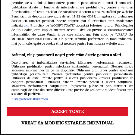
FCSB bate tot! Audiența tv de la
permite website-ului sa functioneze, pentru a personaliza continutul si anunturile
publicitare afisate in functie de interesele si/sau profilul dvs., pentru a va oferi
meciul cu Csikszereda, peste derby-
functionalitati aferente retelelor de socializare si pentru a analiza traficul pe website.
Beneficiati de drepturile prevazute de art. 15-22 din GDPR in legatura cu prelucrarea
datelor cu caracter personal. Aceste drepturi pot fi exercitate prin modalitatea
ul Dinamo – U Craiova 5-1. Câți
indicata
aici
. Prin click pe “ACCEPT TOATE”, acceptati folosirea tuturor Tehnologiilor
de tip Cookie, care implica inclusiv acceptul dvs. cu privire la stocarea/accesarea
români s-au uitat la etapa 2 din
informatiilor de catre Vendor-ii cu care colaboram. Prin click pe “VREAU SA
MODIFIC SETARILE INDIVIDUAL” puteti schimba preferintele in mod individual,
SuperLiga
mai putin cele legate de cookie strict necesare pentru functionarea website-ului.
Atât noi, cât și partenerii noștri prelucrăm datele pentru a oferi:
Dezvoltarea și îmbunătățirea serviciilor. Măsurarea performanței reclamelor.
Utilizarea profilurilor pentru selectarea conținutului personalizat. Stocarea și/sau
accesarea informațiilor de pe un dispozitiv. Utilizarea profilurilor pentru selectarea
publicității personalizate. Crearea profilurilor pentru publicitate personalizată.
Utilizarea de date limitate pentru a selecta publicitatea. Crearea profilurilor de
conținut personalizat. Utilizarea datelor limitate pentru a selecta conținutul.
Măsurarea performanței conținutului. Înțelegerea publicului prin statistici sau
combinații de date din surse diferite. Date precise de geolocație și identificarea prin
scanarea dispozitivului.
Listă parteneri (furnizori)
ACCEPT TOATE
Meniu
Caută
GSP.RO
VREAU SA MODIFIC SETARILE INDIVIDUAL
Celebra actriță a făcut
GSP.RO