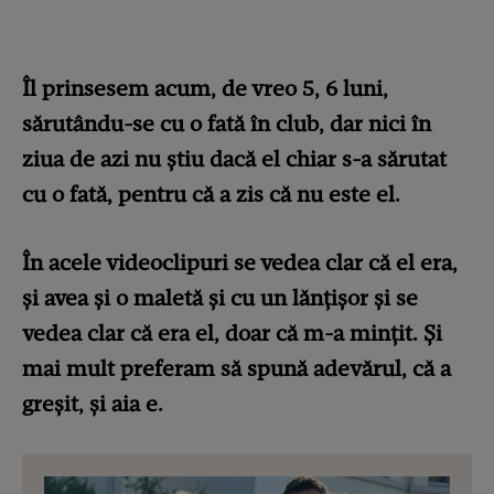
Îl prinsesem acum, de vreo 5, 6 luni,
sărutându-se cu o fată în club, dar nici în
ziua de azi nu știu dacă el chiar s-a sărutat
cu o fată, pentru că a zis că nu este el.
În acele videoclipuri se vedea clar că el era,
și avea și o maletă și cu un lănțișor și se
vedea clar că era el, doar că m-a mințit. Și
mai mult preferam să spună adevărul, că a
greșit, și aia e.