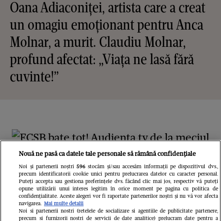
Oana Adiaconiței, artista care a creat
un omagiu emoționant pentru Anca
Molnar, a murit. Claudiu Molnar,
profund afectat: „Viața ne lasă fără
cuvinte!”
Nouă ne pasă ca datele tale personale să rămână confidențiale
Noi și partenerii noștri
596
stocăm și/sau accesăm informații pe dispozitivul dvs.,
precum identificatorii cookie unici pentru prelucrarea datelor cu caracter personal.
Puteți accepta sau gestiona preferințele dvs. făcând clic mai jos, respectiv vă puteți
opune utilizării unui interes legitim în orice moment pe pagina cu politica de
confidențialitate. Aceste alegeri vor fi raportate partenerilor noștri și nu vă vor afecta
navigarea.
Mai multe detalii
FANATIK.RO
Noi si partenerii nostri (retelele de socializare si agentiile de publicitate partenere,
precum si furnizorii nostri de servicii de date analitice) prelucram date pentru a