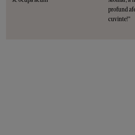
profund afe
cuvinte!”