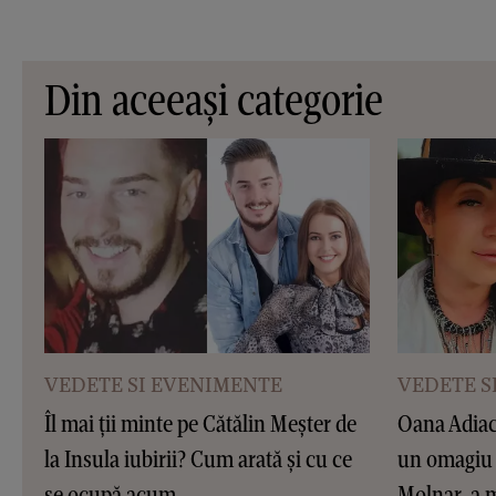
Din aceeași categorie
VEDETE SI EVENIMENTE
VEDETE S
Îl mai ții minte pe Cătălin Meșter de
Oana Adiaco
la Insula iubirii? Cum arată și cu ce
un omagiu 
se ocupă acum
Molnar, a 