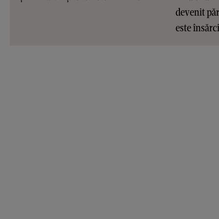
devenit pări
este însărc