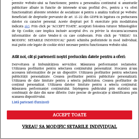
Cine este și cum arată soția lui
permite website-ului sa functioneze, pentru a personaliza continutul si anunturile
Gheorghe Visu. Actorul a fost burlac
publicitare afisate in functie de interesele si/sau profilul dvs., pentru a va oferi
functionalitati aferente retelelor de socializare si pentru a analiza traficul pe website.
Beneficiati de drepturile prevazute de art. 15-22 din GDPR in legatura cu prelucrarea
până la 50 de ani: "Soția mea e
datelor cu caracter personal. Aceste drepturi pot fi exercitate prin modalitatea
indicata
aici
. Prin click pe “ACCEPT TOATE”, acceptati folosirea tuturor Tehnologiilor
familia mea și singurul om care-mi
de tip Cookie, care implica inclusiv acceptul dvs. cu privire la stocarea/accesarea
informatiilor de catre Vendor-ii cu care colaboram. Prin click pe “VREAU SA
cunoaște fricile"
MODIFIC SETARILE INDIVIDUAL” puteti schimba preferintele in mod individual,
mai putin cele legate de cookie strict necesare pentru functionarea website-ului.
Atât noi, cât și partenerii noștri prelucrăm datele pentru a oferi:
Dezvoltarea și îmbunătățirea serviciilor. Măsurarea performanței reclamelor.
Utilizarea profilurilor pentru selectarea conținutului personalizat. Stocarea și/sau
accesarea informațiilor de pe un dispozitiv. Utilizarea profilurilor pentru selectarea
publicității personalizate. Crearea profilurilor pentru publicitate personalizată.
Utilizarea de date limitate pentru a selecta publicitatea. Crearea profilurilor de
conținut personalizat. Utilizarea datelor limitate pentru a selecta conținutul.
Măsurarea performanței conținutului. Înțelegerea publicului prin statistici sau
combinații de date din surse diferite. Date precise de geolocație și identificarea prin
scanarea dispozitivului.
Listă parteneri (furnizori)
ACCEPT TOATE
Meniu
Caută
VREAU SA MODIFIC SETARILE INDIVIDUAL