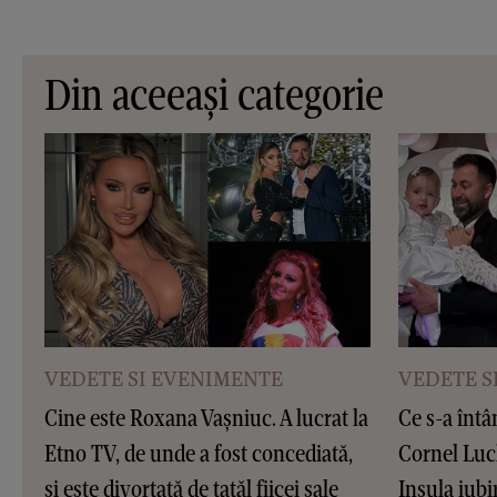
Din aceeași categorie
VEDETE SI EVENIMENTE
VEDETE S
Cine este Roxana Vașniuc. A lucrat la
Ce s-a întâ
Etno TV, de unde a fost concediată,
Cornel Luc
și este divorțată de tatăl fiicei sale
Insula iubir