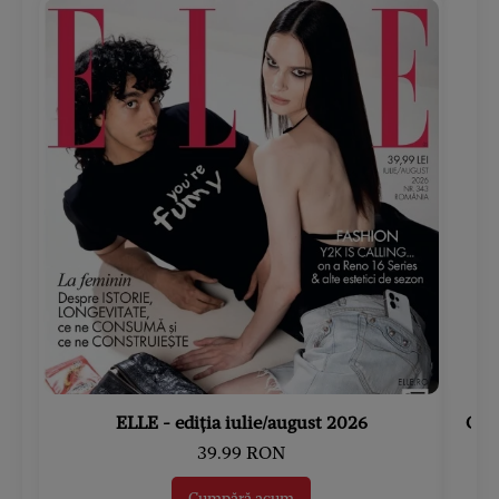
ELLE - ediția iulie/august 2026
Gard
39.99 RON
Cumpără acum