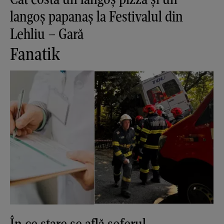
langoș papanaș la Festivalul din
Lehliu – Gară
Fanatik
În ce stare se află șoferul