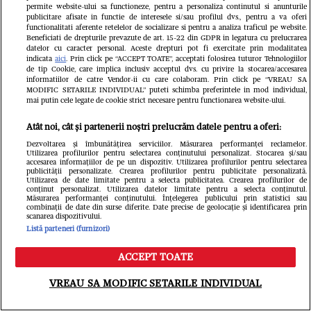
din bani și succes profesional. Nu e
permite website-ului sa functioneze, pentru a personaliza continutul si anunturile
publicitare afisate in functie de interesele si/sau profilul dvs., pentru a va oferi
adevărat! ” / EXCLUSIV
functionalitati aferente retelelor de socializare si pentru a analiza traficul pe website.
Beneficiati de drepturile prevazute de art. 15-22 din GDPR in legatura cu prelucrarea
datelor cu caracter personal. Aceste drepturi pot fi exercitate prin modalitatea
indicata
aici
. Prin click pe “ACCEPT TOATE”, acceptati folosirea tuturor Tehnologiilor
de tip Cookie, care implica inclusiv acceptul dvs. cu privire la stocarea/accesarea
informatiilor de catre Vendor-ii cu care colaboram. Prin click pe “VREAU SA
MODIFIC SETARILE INDIVIDUAL” puteti schimba preferintele in mod individual,
mai putin cele legate de cookie strict necesare pentru functionarea website-ului.
Atât noi, cât și partenerii noștri prelucrăm datele pentru a oferi:
Dezvoltarea și îmbunătățirea serviciilor. Măsurarea performanței reclamelor.
Utilizarea profilurilor pentru selectarea conținutului personalizat. Stocarea și/sau
accesarea informațiilor de pe un dispozitiv. Utilizarea profilurilor pentru selectarea
publicității personalizate. Crearea profilurilor pentru publicitate personalizată.
Utilizarea de date limitate pentru a selecta publicitatea. Crearea profilurilor de
conținut personalizat. Utilizarea datelor limitate pentru a selecta conținutul.
Măsurarea performanței conținutului. Înțelegerea publicului prin statistici sau
combinații de date din surse diferite. Date precise de geolocație și identificarea prin
scanarea dispozitivului.
Listă parteneri (furnizori)
ACCEPT TOATE
Meniu
Caută
VREAU SA MODIFIC SETARILE INDIVIDUAL
FANATIK.RO