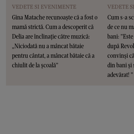
VEDETE SI EVENIMENTE
VEDETE S
Gina Matache recunoaște că a fost o
Cum s-a sc
mamă strictă. Cum a descoperit că
de ce nu ma
Delia are înclinație către muzică:
bani: ”Este 
„Niciodată nu a mâncat bătaie
după Revol
pentru cântat, a mâncat bătaie că a
convinși că
chiulit de la școală”
din bani și
adevărat! 