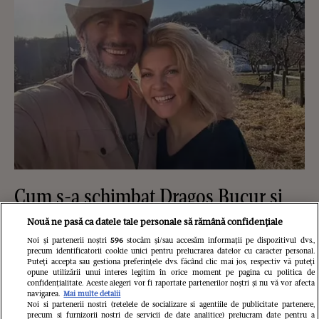
Cum s-a schimbat Dragoș Bucur și
de ce nu mai pune preț pe carieră și
Nouă ne pasă ca datele tale personale să rămână confidențiale
bani: ”Este o păcăleală a societății de
Noi și partenerii noștri
596
stocăm și/sau accesăm informații pe dispozitivul dvs.,
precum identificatorii cookie unici pentru prelucrarea datelor cu caracter personal.
Puteți accepta sau gestiona preferințele dvs. făcând clic mai jos, respectiv vă puteți
după Revoluție, când am fost
opune utilizării unui interes legitim în orice moment pe pagina cu politica de
confidențialitate. Aceste alegeri vor fi raportate partenerilor noștri și nu vă vor afecta
convinși că bucuria și fericirea vin
navigarea.
Mai multe detalii
Noi si partenerii nostri (retelele de socializare si agentiile de publicitate partenere,
precum si furnizorii nostri de servicii de date analitice) prelucram date pentru a