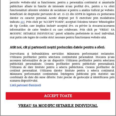
dezvăluirea în direct, la TV
permite website-ului sa functioneze, pentru a personaliza continutul si anunturile
publicitare afisate in functie de interesele si/sau profilul dvs., pentru a va oferi
functionalitati aferente retelelor de socializare si pentru a analiza traficul pe website.
Libertatea.ro
Beneficiati de drepturile prevazute de art. 15-22 din GDPR in legatura cu prelucrarea
datelor cu caracter personal. Aceste drepturi pot fi exercitate prin modalitatea
indicata
aici
. Prin click pe “ACCEPT TOATE”, acceptati folosirea tuturor Tehnologiilor
de tip Cookie, care implica inclusiv acceptul dvs. cu privire la stocarea/accesarea
informatiilor de catre Vendor-ii cu care colaboram. Prin click pe “VREAU SA
MODIFIC SETARILE INDIVIDUAL” puteti schimba preferintele in mod individual,
mai putin cele legate de cookie strict necesare pentru functionarea website-ului.
Atât noi, cât și partenerii noștri prelucrăm datele pentru a oferi:
Dezvoltarea și îmbunătățirea serviciilor. Măsurarea performanței reclamelor.
Utilizarea profilurilor pentru selectarea conținutului personalizat. Stocarea și/sau
accesarea informațiilor de pe un dispozitiv. Utilizarea profilurilor pentru selectarea
publicității personalizate. Crearea profilurilor pentru publicitate personalizată.
Utilizarea de date limitate pentru a selecta publicitatea. Crearea profilurilor de
conținut personalizat. Utilizarea datelor limitate pentru a selecta conținutul.
Povestea tânărului cu deficiență de
Măsurarea performanței conținutului. Înțelegerea publicului prin statistici sau
combinații de date din surse diferite. Date precise de geolocație și identificarea prin
scanarea dispozitivului.
auz care reprezintă România la
Listă parteneri (furnizori)
concursuri mondiale de frumusețe:
ACCEPT TOATE
Meniu
Caută
„Limitele există doar atunci când
VREAU SA MODIFIC SETARILE INDIVIDUAL
renunțăm la visurile noastre”