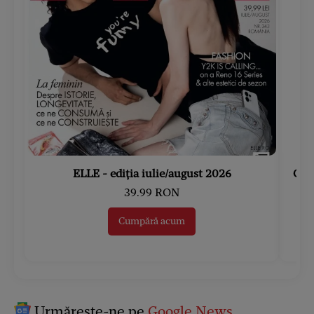
ELLE - ediția iulie/august 2026
Gard
39.99 RON
Cumpără acum
Urmărește-ne pe
Google News