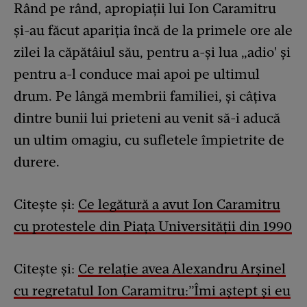
Rând pe rând, apropiații lui Ion Caramitru
și-au făcut apariția încă de la primele ore ale
zilei la căpătâiul său, pentru a-și lua „adio' și
pentru a-l conduce mai apoi pe ultimul
drum. Pe lângă membrii familiei, și câțiva
dintre bunii lui prieteni au venit să-i aducă
un ultim omagiu, cu sufletele împietrite de
durere.
Citește și:
Ce legătură a avut Ion Caramitru
cu protestele din Piața Universității din 1990
Citește și:
Ce relație avea Alexandru Arșinel
cu regretatul Ion Caramitru:”Îmi aștept și eu