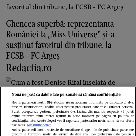
Ghencea superbă: reprezentanta
României la „Miss Universe” și-a
susținut favoritul din tribune, la
FCSB - FC Argeș
Redactia.ro
Nouă ne pasă ca datele tale personale să rămână confidențiale
Noi și partenerii noștri
596
stocăm și/sau accesăm informații pe dispozitivul dvs.,
precum identificatorii cookie unici pentru prelucrarea datelor cu caracter personal.
Puteți accepta sau gestiona preferințele dvs. făcând clic mai jos, respectiv vă puteți
opune utilizării unui interes legitim în orice moment pe pagina cu politica de
Cum a fost Denise Rifai înșelată de
confidențialitate. Aceste alegeri vor fi raportate partenerilor noștri și nu vă vor afecta
navigarea.
Mai multe detalii
fostul iubit? Prezentatoarea a făcut
Noi si partenerii nostri (retelele de socializare si agentiile de publicitate partenere,
precum si furnizorii nostri de servicii de date analitice) prelucram date pentru a