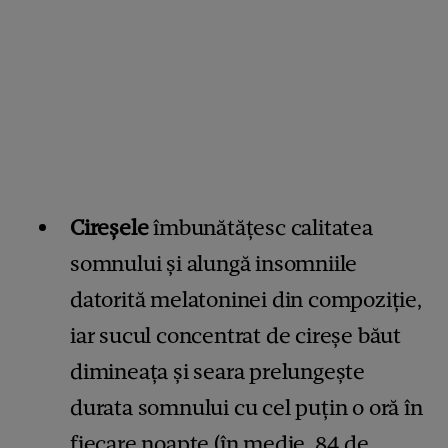
Cireșele
îmbunătăţesc calitatea
somnului şi alungă insomniile
datorită melatoninei din compoziţie,
iar sucul concentrat de cireşe băut
dimineaţa şi seara prelungeşte
durata somnului cu cel puţin o oră în
fiecare noapte (în medie, 84 de