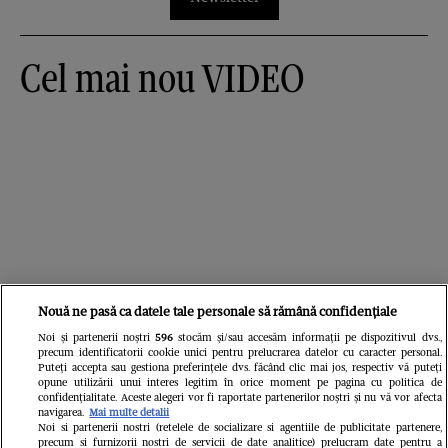
Cel mai nou VIDEO
Nouă ne pasă ca datele tale personale să rămână confidențiale
Noi și partenerii noștri
596
stocăm și/sau accesăm informații pe dispozitivul dvs.,
precum identificatorii cookie unici pentru prelucrarea datelor cu caracter personal.
Puteți accepta sau gestiona preferințele dvs. făcând clic mai jos, respectiv vă puteți
Cele mai vândute colecții!
opune utilizării unui interes legitim în orice moment pe pagina cu politica de
confidențialitate. Aceste alegeri vor fi raportate partenerilor noștri și nu vă vor afecta
navigarea.
Mai multe detalii
Noi si partenerii nostri (retelele de socializare si agentiile de publicitate partenere,
precum si furnizorii nostri de servicii de date analitice) prelucram date pentru a