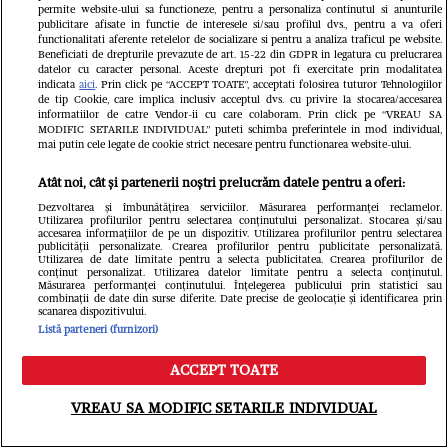
permite website-ului sa functioneze, pentru a personaliza continutul si anunturile
publicitare afisate in functie de interesele si/sau profilul dvs., pentru a va oferi
functionalitati aferente retelelor de socializare si pentru a analiza traficul pe website.
Beneficiati de drepturile prevazute de art. 15-22 din GDPR in legatura cu prelucrarea
datelor cu caracter personal. Aceste drepturi pot fi exercitate prin modalitatea
indicata
aici
. Prin click pe “ACCEPT TOATE”, acceptati folosirea tuturor Tehnologiilor
de tip Cookie, care implica inclusiv acceptul dvs. cu privire la stocarea/accesarea
informatiilor de catre Vendor-ii cu care colaboram. Prin click pe “VREAU SA
MODIFIC SETARILE INDIVIDUAL” puteti schimba preferintele in mod individual,
mai putin cele legate de cookie strict necesare pentru functionarea website-ului.
Atât noi, cât și partenerii noștri prelucrăm datele pentru a oferi:
Dezvoltarea și îmbunătățirea serviciilor. Măsurarea performanței reclamelor.
Utilizarea profilurilor pentru selectarea conținutului personalizat. Stocarea și/sau
accesarea informațiilor de pe un dispozitiv. Utilizarea profilurilor pentru selectarea
publicității personalizate. Crearea profilurilor pentru publicitate personalizată.
Utilizarea de date limitate pentru a selecta publicitatea. Crearea profilurilor de
conținut personalizat. Utilizarea datelor limitate pentru a selecta conținutul.
Măsurarea performanței conținutului. Înțelegerea publicului prin statistici sau
combinații de date din surse diferite. Date precise de geolocație și identificarea prin
scanarea dispozitivului.
Listă parteneri (furnizori)
ELLE - ediția iulie/august 2026
Gard
ACCEPT TOATE
39.99 RON
Meniu
Caută
VREAU SA MODIFIC SETARILE INDIVIDUAL
Cumpără acum