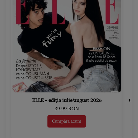
ELLE - ediția iulie/august 2026
Gard
39.99 RON
Cumpără acum