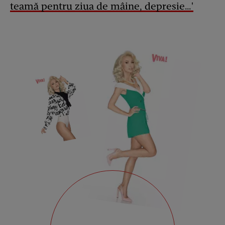
teamă pentru ziua de mâine, depresie…'