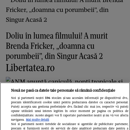
Doliu în lumea filmului! A murit
Brenda Fricker, „doamna cu
porumbeii”, din Singur Acasă 2
Libertatea.ro
Nouă ne pasă ca datele tale personale să rămână confidențiale
Noi și partenerii noștri
596
stocăm și/sau accesăm informații pe dispozitivul dvs.,
precum identificatorii cookie unici pentru prelucrarea datelor cu caracter personal.
Puteți accepta sau gestiona preferințele dvs. făcând clic mai jos, respectiv vă puteți
opune utilizării unui interes legitim în orice moment pe pagina cu politica de
confidențialitate. Aceste alegeri vor fi raportate partenerilor noștri și nu vă vor afecta
navigarea.
Mai multe detalii
ANM anunță caniculă, nopți
Noi si partenerii nostri (retelele de socializare si agentiile de publicitate partenere,
precum si furnizorii nostri de servicii de date analitice) prelucram date pentru a