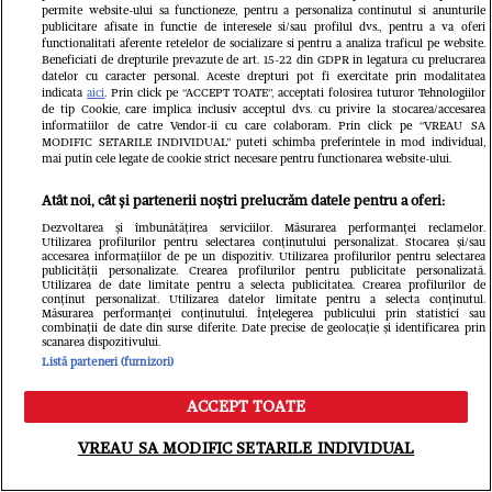
permite website-ului sa functioneze, pentru a personaliza continutul si anunturile
tropicale și furtuni în perioada 17-19
publicitare afisate in functie de interesele si/sau profilul dvs., pentru a va oferi
functionalitati aferente retelelor de socializare si pentru a analiza traficul pe website.
iulie 2026. Cod galben emis pentru
Beneficiati de drepturile prevazute de art. 15-22 din GDPR in legatura cu prelucrarea
datelor cu caracter personal. Aceste drepturi pot fi exercitate prin modalitatea
mai multe județe din România
indicata
aici
. Prin click pe “ACCEPT TOATE”, acceptati folosirea tuturor Tehnologiilor
de tip Cookie, care implica inclusiv acceptul dvs. cu privire la stocarea/accesarea
informatiilor de catre Vendor-ii cu care colaboram. Prin click pe “VREAU SA
MODIFIC SETARILE INDIVIDUAL” puteti schimba preferintele in mod individual,
mai putin cele legate de cookie strict necesare pentru functionarea website-ului.
Atât noi, cât și partenerii noștri prelucrăm datele pentru a oferi:
Dezvoltarea și îmbunătățirea serviciilor. Măsurarea performanței reclamelor.
Utilizarea profilurilor pentru selectarea conținutului personalizat. Stocarea și/sau
accesarea informațiilor de pe un dispozitiv. Utilizarea profilurilor pentru selectarea
publicității personalizate. Crearea profilurilor pentru publicitate personalizată.
Utilizarea de date limitate pentru a selecta publicitatea. Crearea profilurilor de
conținut personalizat. Utilizarea datelor limitate pentru a selecta conținutul.
Măsurarea performanței conținutului. Înțelegerea publicului prin statistici sau
combinații de date din surse diferite. Date precise de geolocație și identificarea prin
scanarea dispozitivului.
Listă parteneri (furnizori)
ACCEPT TOATE
Meniu
Caută
VREAU SA MODIFIC SETARILE INDIVIDUAL