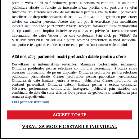
permite website-ului sa functioneze, pentru a personaliza continutul si anunturile
publicitare afisate in functie de interesele si/sau profilul dvs., pentru a va oferi
functionalitati aferente retelelor de socializare si pentru a analiza traficul pe website.
Beneficiati de drepturile prevazute de art. 15-22 din GDPR in legatura cu prelucrarea
datelor cu caracter personal. Aceste drepturi pot fi exercitate prin modalitatea
Când începe Asia Express 2026.
indicata
aici
. Prin click pe “ACCEPT TOATE”, acceptati folosirea tuturor Tehnologiilor
de tip Cookie, care implica inclusiv acceptul dvs. cu privire la stocarea/accesarea
Antena 1 a anunțat data oficială a
informatiilor de catre Vendor-ii cu care colaboram. Prin click pe “VREAU SA
MODIFIC SETARILE INDIVIDUAL” puteti schimba preferintele in mod individual,
noului sezon filmat în Uzbekistan și
mai putin cele legate de cookie strict necesare pentru functionarea website-ului.
China/ Detalii din culise
Atât noi, cât și partenerii noștri prelucrăm datele pentru a oferi:
Dezvoltarea și îmbunătățirea serviciilor. Măsurarea performanței reclamelor.
Utilizarea profilurilor pentru selectarea conținutului personalizat. Stocarea și/sau
accesarea informațiilor de pe un dispozitiv. Utilizarea profilurilor pentru selectarea
publicității personalizate. Crearea profilurilor pentru publicitate personalizată.
Utilizarea de date limitate pentru a selecta publicitatea. Crearea profilurilor de
conținut personalizat. Utilizarea datelor limitate pentru a selecta conținutul.
Măsurarea performanței conținutului. Înțelegerea publicului prin statistici sau
combinații de date din surse diferite. Date precise de geolocație și identificarea prin
scanarea dispozitivului.
Listă parteneri (furnizori)
ACCEPT TOATE
Meniu
Caută
FANATIK.RO
VREAU SA MODIFIC SETARILE INDIVIDUAL
Tragedie în familia antrenorului