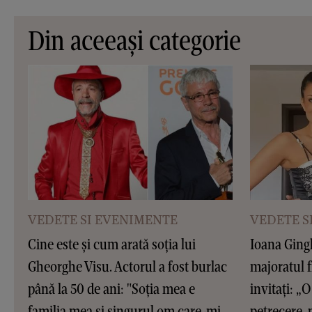
Din aceeași categorie
VEDETE SI EVENIMENTE
VEDETE S
Cine este și cum arată soția lui
Ioana Gingh
Gheorghe Visu. Actorul a fost burlac
majoratul f
până la 50 de ani: "Soția mea e
invitați: „O 
familia mea și singurul om care-mi
petrecere, 