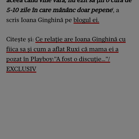
aceea când vine vara, nu ezit să țin o cură de
5-10 zile în care mănânc doar pepene
', a
scris Ioana Ginghină pe
blogul ei.
Citește și:
Ce relație are Ioana Ginghină cu
fiica sa și cum a aflat Ruxi că mama ei a
pozat în Playboy:”A fost o discuție…”/
EXCLUSIV