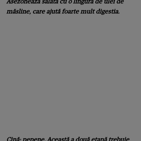
Asezonează salata cu o lingură de ulei de
măsline, care ajută foarte mult digestia.
Cină: pepene. Această a două etapă trebuie