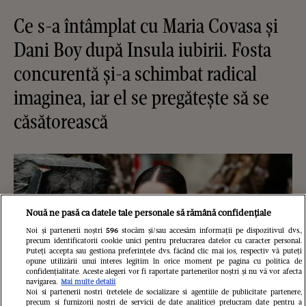
Ce s-a întâmplat cu Maria Covasa și
Dani Boy după Insula iubirii. Fosta
concurentă și-a schimbat radical
imaginea, iar el se pregătește să se
căsătorească
Nouă ne pasă ca datele tale personale să rămână confidențiale
Noi și partenerii noștri
596
stocăm și/sau accesăm informații pe dispozitivul dvs.,
precum identificatorii cookie unici pentru prelucrarea datelor cu caracter personal.
Puteți accepta sau gestiona preferințele dvs. făcând clic mai jos, respectiv vă puteți
opune utilizării unui interes legitim în orice moment pe pagina cu politica de
confidențialitate. Aceste alegeri vor fi raportate partenerilor noștri și nu vă vor afecta
navigarea.
Mai multe detalii
Noi si partenerii nostri (retelele de socializare si agentiile de publicitate partenere,
precum si furnizorii nostri de servicii de date analitice) prelucram date pentru a