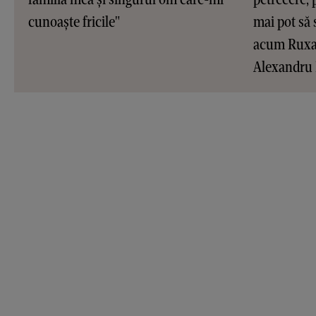
cunoaște fricile"
mai pot să 
acum Ruxan
Alexandru