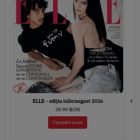
ELLE - ediția iulie/august 2026
Gard
39.99 RON
Cumpără acum