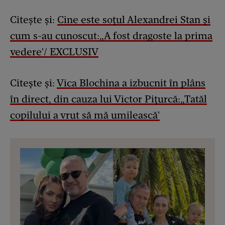
Citește și:
Cine este soțul Alexandrei Stan și
cum s-au cunoscut:„A fost dragoste la prima
vedere'/ EXCLUSIV
Citește și:
Vica Blochina a izbucnit în plâns
în direct, din cauza lui Victor Pițurcă:„Tatăl
copilului a vrut să mă umilească'