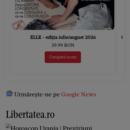
ELLE - ediția iulie/august 2026
Gard
39.99 RON
Cumpără acum
Urmărește-ne pe
Google News
Libertatea.ro