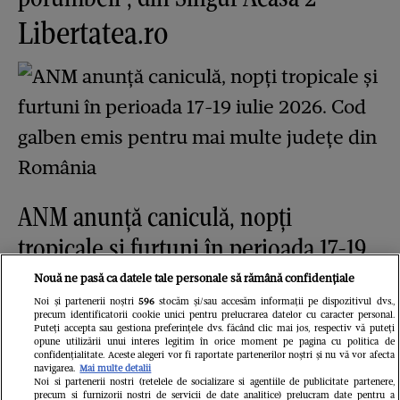
Libertatea.ro
ANM anunță caniculă, nopți
tropicale și furtuni în perioada 17-19
iulie 2026. Cod galben emis pentru
Nouă ne pasă ca datele tale personale să rămână confidențiale
mai multe județe din România
Noi și partenerii noștri
596
stocăm și/sau accesăm informații pe dispozitivul dvs.,
precum identificatorii cookie unici pentru prelucrarea datelor cu caracter personal.
Puteți accepta sau gestiona preferințele dvs. făcând clic mai jos, respectiv vă puteți
opune utilizării unui interes legitim în orice moment pe pagina cu politica de
confidențialitate. Aceste alegeri vor fi raportate partenerilor noștri și nu vă vor afecta
navigarea.
Mai multe detalii
Noi si partenerii nostri (retelele de socializare si agentiile de publicitate partenere,
precum si furnizorii nostri de servicii de date analitice) prelucram date pentru a