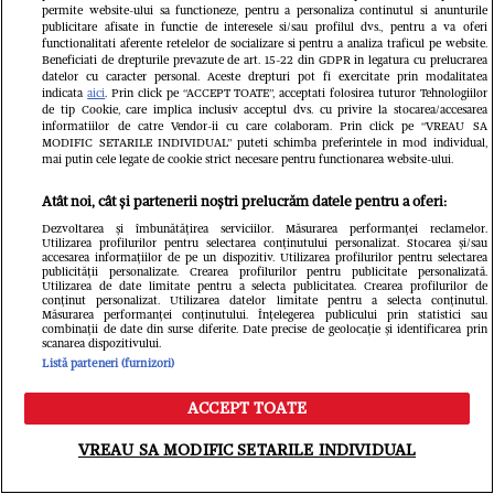
permite website-ului sa functioneze, pentru a personaliza continutul si anunturile
publicitare afisate in functie de interesele si/sau profilul dvs., pentru a va oferi
functionalitati aferente retelelor de socializare si pentru a analiza traficul pe website.
Beneficiati de drepturile prevazute de art. 15-22 din GDPR in legatura cu prelucrarea
datelor cu caracter personal. Aceste drepturi pot fi exercitate prin modalitatea
indicata
aici
. Prin click pe “ACCEPT TOATE”, acceptati folosirea tuturor Tehnologiilor
de tip Cookie, care implica inclusiv acceptul dvs. cu privire la stocarea/accesarea
informatiilor de catre Vendor-ii cu care colaboram. Prin click pe “VREAU SA
MODIFIC SETARILE INDIVIDUAL” puteti schimba preferintele in mod individual,
mai putin cele legate de cookie strict necesare pentru functionarea website-ului.
Atât noi, cât și partenerii noștri prelucrăm datele pentru a oferi:
Dezvoltarea și îmbunătățirea serviciilor. Măsurarea performanței reclamelor.
Utilizarea profilurilor pentru selectarea conținutului personalizat. Stocarea și/sau
accesarea informațiilor de pe un dispozitiv. Utilizarea profilurilor pentru selectarea
publicității personalizate. Crearea profilurilor pentru publicitate personalizată.
Utilizarea de date limitate pentru a selecta publicitatea. Crearea profilurilor de
conținut personalizat. Utilizarea datelor limitate pentru a selecta conținutul.
Măsurarea performanței conținutului. Înțelegerea publicului prin statistici sau
Din aceeași categorie
combinații de date din surse diferite. Date precise de geolocație și identificarea prin
scanarea dispozitivului.
Listă parteneri (furnizori)
ACCEPT TOATE
Meniu
Caută
VREAU SA MODIFIC SETARILE INDIVIDUAL