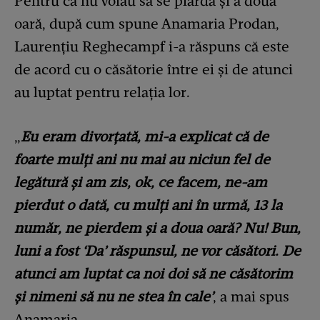
Pentru că nu voiau să se piardă și a doua
oară, după cum spune Anamaria Prodan,
Laurențiu Reghecampf i-a răspuns că este
de acord cu o căsătorie între ei și de atunci
au luptat pentru relația lor.
„
Eu eram divorțată, mi-a explicat că de
foarte mulți ani nu mai au niciun fel de
legătură și am zis, ok, ce facem, ne-am
pierdut o dată, cu mulți ani în urmă, 13 la
număr, ne pierdem și a doua oară? Nu! Bun,
luni a fost ‘Da’ răspunsul, ne vor căsători. De
atunci am luptat ca noi doi să ne căsătorim
și nimeni să nu ne stea în cale’
, a mai spus
Anamaria.